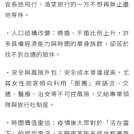
宜長途飛行，渴望旅行的一方不想再無止盡
地等待。
・人口結構改變：晚婚、不婚比例上升，許
多具備經濟能力與時間的單身族群，卻苦於
找不到合適的旅伴。
・安全與風險外包：安全成本意識提高，尤
其女性旅客傾向利用「跟團」將語言、交
通、醫療、治安等不可控風險，交給專業領
隊與旅行社制度。
・時間價值重估：疫情後大眾對於「活在當
下」的感受更深，不願再等所有條件都備齊