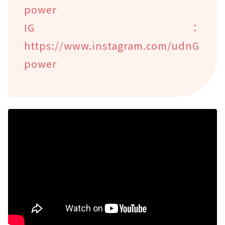
power
IG：
https://www.instagram.com/udnG
power