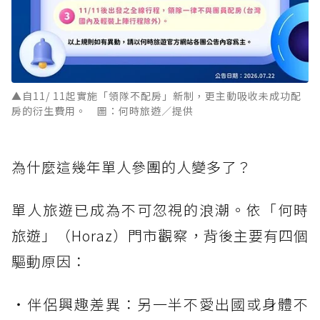
▲自11/ 11起實施「領隊不配房」新制，更主動吸收未成功配
房的衍生費用。 圖：何時旅遊／提供
為什麼這幾年單人參團的人變多了？
單人旅遊已成為不可忽視的浪潮。依「何時
旅遊」（Horaz）門市觀察，背後主要有四個
驅動原因：
・伴侶興趣差異：另一半不愛出國或身體不