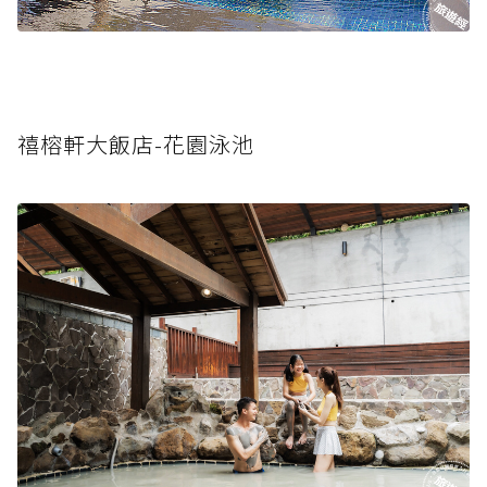
禧榕軒大飯店-花園泳池