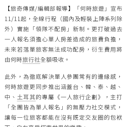
【旅奇傳媒/編輯部報導】「何時旅遊」宣布
11/11起，全線行程（國內及輕裝上陣系列除
外）實施「領隊不配房」新制。更打破過去
一人報名須擔心單人房差造成的旅費負擔，
未來若落單旅客無法成功配房，衍生費用將
由何時
旅行社
全額吸收。
此外，為徹底解決單人參團常有的邊緣感，
何時旅遊更同步推出涵蓋台、韓、泰、越、
中、
土耳其
的專屬《一人旅行企劃》，主打
「全團皆為單人報名」的無壓力社交模式，
讓每一位旅客都能在沒有既定交友圈的包袱