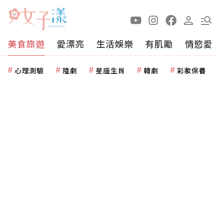
美食旅遊
愛漂亮
生活娛樂
有肌勵
情慾愛
心理測驗
陸劇
星座生肖
韓劇
彩妝保養