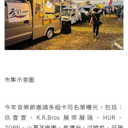
市集示意圖
今年音樂節邀請多組卡司名單曝光，包括：
玖壹壹、K.R.Bros 展榮展瑞、HUR、
ZORN、小男孩樂團、韋禮安、洪暐哲、莊鵑