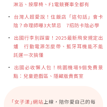
淋浴、按摩椅、F1電競賽車全都有
台灣人超愛說！住飯店「這句話」會卡
陰？命理師曝3大禁忌 7招防卡陰必學
出國行李別踩雷！2025最新飛安規定出
爐 行動電源怎麼帶、藍牙耳機能不能
託運一次搞懂
出國必收懶人包！桃園機場9個免費景
點：兒童遊戲區、隱藏版貴賓室
｢女子漾｣網站
上線，陪你愛自己的每