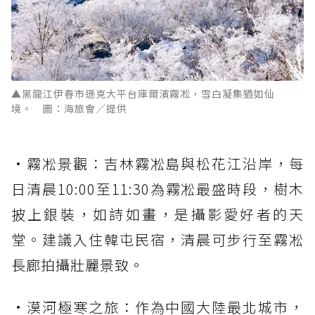
▲黑龍江伊春市遜克大平台庫爾濱霧凇，雪白凝集猶如仙
境。 圖：海旅會／提供
•霧凇景觀：吉林霧凇島與松花江沿岸，每
日清晨10:00至11:30為霧凇最盛時段，樹木
披上銀裝，如詩如畫，是攝影愛好者的天
堂。建議入住韓屯民宿，清晨可步行至霧凇
長廊拍攝壯麗景致。
•漠河極寒之旅：作為中國大陸最北城市，