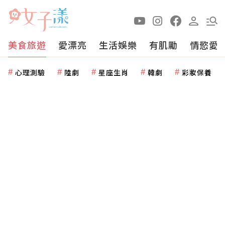
美食旅遊
愛漂亮
生活娛樂
有肌勵
情慾愛
心理測驗
陸劇
星座生肖
韓劇
彩妝保養