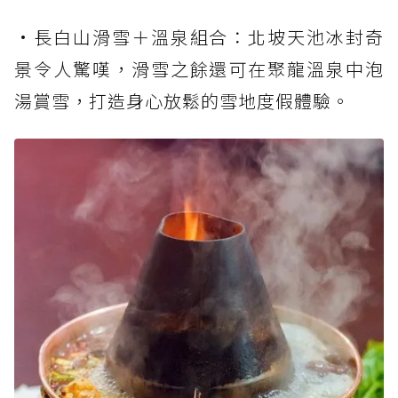
•長白山滑雪＋溫泉組合：北坡天池冰封奇
景令人驚嘆，滑雪之餘還可在聚龍溫泉中泡
湯賞雪，打造身心放鬆的雪地度假體驗。