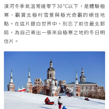
漠河冬季氣溫常達零下30℃以下，是體驗極
寒、觀賞北極村雪景與極光奇觀的絕佳地
點。在這片銀白世界中，別忘了前往最北郵
局，為自己寄出一張來自極寒之地的冬日明
信片。