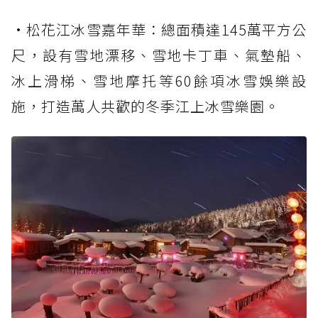
•松花江冰雪嘉年華：總面積達145萬平方公
尺，設有雪地漂移、雪地卡丁車、氣墊船、
冰上滑梯、雪地摩托等60餘項冰雪娛樂設
施，打造萬人共歡的冬季江上冰雪樂園。