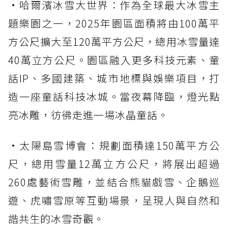
•哈爾濱冰雪大世界：作為全球最大冰雪主
題樂園之一，2025年園區面積將由100萬平
方公尺擴大至120萬平方公尺，總用冰雪量達
40萬立方公尺。園區融入更多科技元素、童
話IP、多國建築、城市地標與娛樂項目，打
造一座童話科技冰城。當夜幕降臨，燈光點
亮冰雕，彷彿走進一場冰晶童話。
•太陽島雪博會：規劃面積達150萬平方公
尺，總用雪量12萬立方公尺，將展出超過
260處藝術雪雕，並結合熊貓戲雪、企鵝巡
遊、虎嘯雪原等互動場景，呈現人與自然和
諧共生的冰雪奇觀。