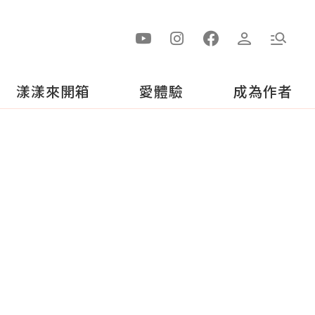
漾漾來開箱
愛體驗
成為作者