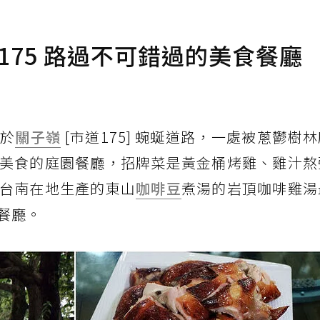
175 路過不可錯過的美食餐廳
落於
關子嶺
[市道175] 蜿蜒道路，一處被蔥鬱樹
美食的庭園餐廳，招牌菜是黃金桶烤雞、雞汁熬
台南在地生產的東山
咖啡豆
煮湯的岩頂咖啡雞湯
餐廳。