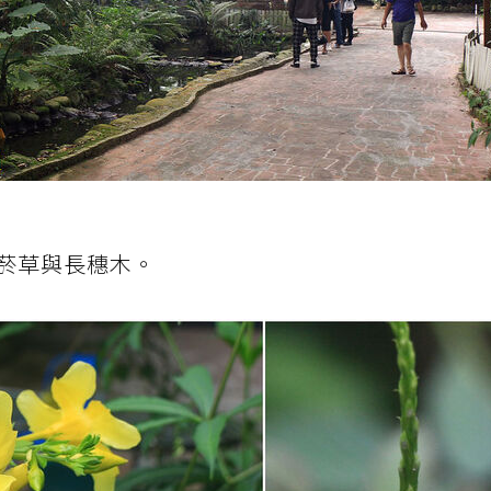
菸草與長穗木。