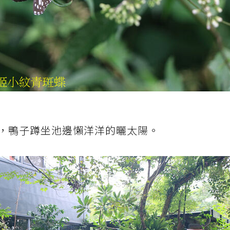
，鴨子蹲坐池邊懶洋洋的曬太陽。