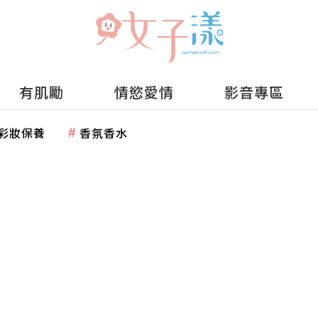
有肌勵
情慾愛情
影音專區
彩妝保養
香氛香水