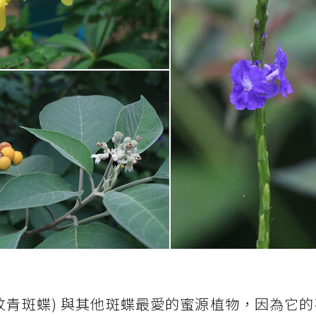
紋青斑蝶) 與其他斑蝶最愛的蜜源植物，因為它