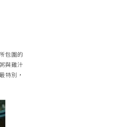
林所包圍的
粥與雞汁
最特別，