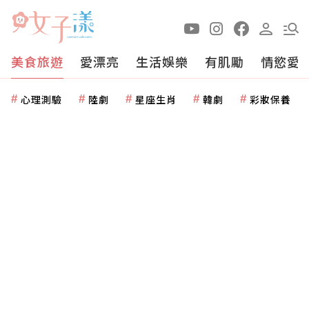
美食旅遊
愛漂亮
生活娛樂
有肌勵
情慾愛
心理測驗
陸劇
星座生肖
韓劇
彩妝保養