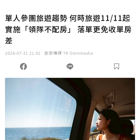
U 利點數 1 點 = NTD 1 元。
單人參團旅遊趨勢 何時旅遊11/11起
實施「領隊不配房」 落單更免收單房
確認送出
差
我已詳閱贊助說明，且同意站方的使用條款。
2026-07-31 21:02
旅奇傳媒 TR Omnimedia
您當前剩餘 U 利點數：
0
點；前往
購買點數