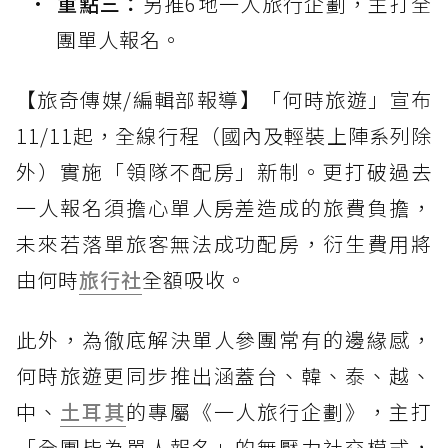
重點三：
另推6地一人旅行企劃，主打全
團單人報名。
【旅奇傳媒/編輯部報導】「何時旅遊」宣布
11/11起，全線行程（國內及輕裝上陣系列除
外）實施「領隊不配房」新制。更打破過去
一人報名須擔心單人房差造成的旅費負擔，
未來若落單旅客無法成功配房，衍生費用將
由何時
旅行社
全額吸收。
此外，為徹底解決單人參團常有的邊緣感，
何時旅遊更同步推出涵蓋台、韓、泰、越、
中、
土耳其
的專屬《一人旅行企劃》，主打
「全團皆為單人報名」的無壓力社交模式，