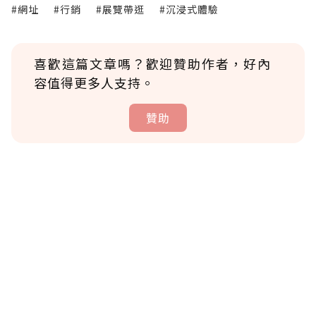
#網址
#行銷
#展覽帶逛
#沉浸式體驗
喜歡這篇文章嗎？歡迎贊助作者，好內
容值得更多人支持。
贊助
贊助說明
為了鼓勵作者持續創作更好的內容，會員可以
使用「贊助」功能實質回饋給喜愛的作者。可
將您認為適合的點數贈送給作者，一旦使用贊
助點數即不得撤銷，單筆贊助最低點數為30
點，最高點數沒有上限。