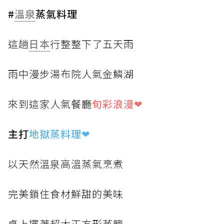
#
溫泉
蒸氣料理
這趟
日本
行整整下了五天雨
雨中漫步湯布院人氣金鱗湖
來到這家人氣餐廳
旬彩浪漫❤
主打
地獄蒸料理
❤
以天然溫泉高溫蒸氣烹煮
完美鎖住食材鮮甜的美味
桌上擺著超大正方形蒸籠