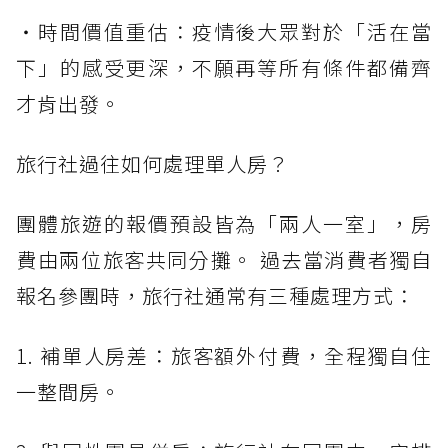
・時間價值重估：疫情後大眾對於「活在當
下」的感受更深，不願再等所有條件都備齊
才肯出發。
旅行社過往如何處理單人房？
團體旅遊的報價預設皆為「兩人一室」，房
費由兩位旅客共同分攤。 過去當消費者獨自
報名參團時，旅行社通常有三種處理方式：
1. 補單人房差：旅客額外付費，全程獨自住
一整間房。