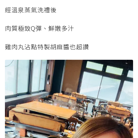
經溫泉蒸氣洗禮後
肉質極致Q彈、鮮嫩多汁
雞肉丸沾點特製胡麻醬也超讚