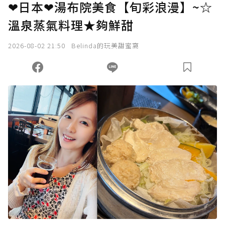
❤日本❤湯布院美食【旬彩浪漫】~☆
溫泉蒸氣料理★夠鮮甜
2026-08-02 21:50
Belinda的玩美甜蜜窩