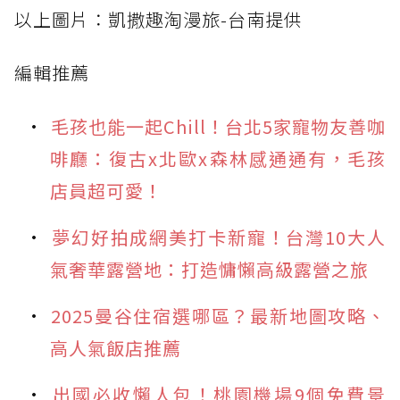
以上圖片：凱撒趣淘漫旅-台南提供
編輯推薦
毛孩也能一起Chill！台北5家寵物友善咖
啡廳：復古x北歐x森林感通通有，毛孩
店員超可愛！
夢幻好拍成網美打卡新寵！台灣10大人
氣奢華露營地：打造慵懶高級露營之旅
2025曼谷住宿選哪區？最新地圖攻略、
高人氣飯店推薦
出國必收懶人包！桃園機場9個免費景