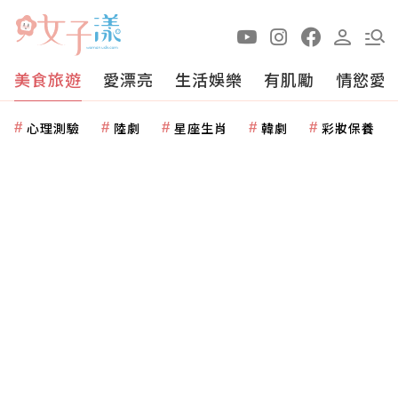
美食旅遊
愛漂亮
生活娛樂
有肌勵
情慾愛
心理測驗
陸劇
星座生肖
韓劇
彩妝保養