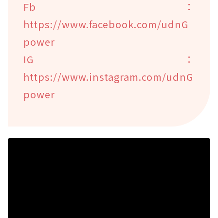
Fb：
https://www.facebook.com/udnG
power
IG：
https://www.instagram.com/udnG
power