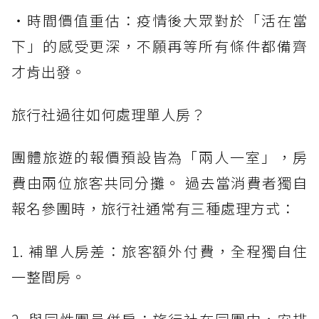
・時間價值重估：疫情後大眾對於「活在當
下」的感受更深，不願再等所有條件都備齊
才肯出發。
旅行社過往如何處理單人房？
團體旅遊的報價預設皆為「兩人一室」，房
費由兩位旅客共同分攤。 過去當消費者獨自
報名參團時，旅行社通常有三種處理方式：
1. 補單人房差：旅客額外付費，全程獨自住
一整間房。