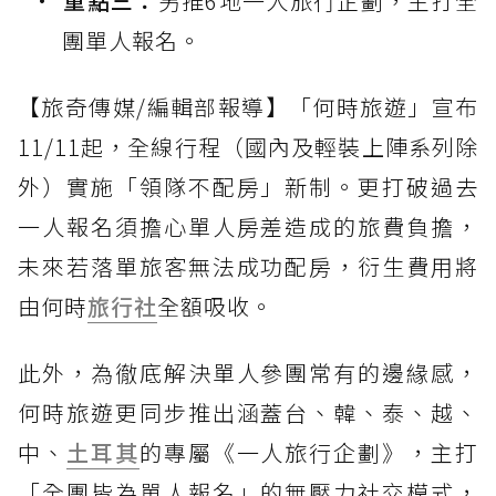
重點三：
另推6地一人旅行企劃，主打全
團單人報名。
【旅奇傳媒/編輯部報導】「何時旅遊」宣布
11/11起，全線行程（國內及輕裝上陣系列除
外）實施「領隊不配房」新制。更打破過去
一人報名須擔心單人房差造成的旅費負擔，
未來若落單旅客無法成功配房，衍生費用將
由何時
旅行社
全額吸收。
此外，為徹底解決單人參團常有的邊緣感，
何時旅遊更同步推出涵蓋台、韓、泰、越、
中、
土耳其
的專屬《一人旅行企劃》，主打
「全團皆為單人報名」的無壓力社交模式，