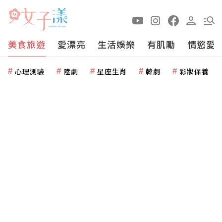
美食旅遊
愛漂亮
生活娛樂
有肌勵
情慾愛
心理測驗
陸劇
星座生肖
韓劇
彩妝保養