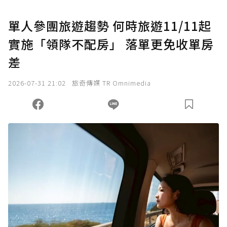
U 利點數 1 點 = NTD 1 元。
單人參團旅遊趨勢 何時旅遊11/11起
實施「領隊不配房」 落單更免收單房
確認送出
差
我已詳閱贊助說明，且同意站方的使用條款。
2026-07-31 21:02
旅奇傳媒 TR Omnimedia
您當前剩餘 U 利點數：
0
點；前往
購買點數