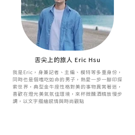
舌尖上的旅人 Eric Hsu
我是Eric，身兼記者、主編、模特等多重身份，
同時也是個嗜吃如命的男子，熱愛一步一腳印探
索世界，典型金牛座性格對美的事物異常著迷，
喜歡在燈光美氣氛佳環境，來杯微醺酒精放慢步
調，以文字描繪感情與時尚觀點