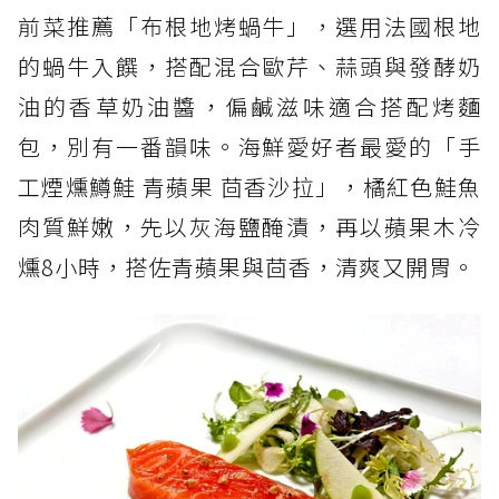
前菜推薦「布根地烤蝸牛」，選用法國根地
的蝸牛入饌，搭配混合歐芹、蒜頭與發酵奶
油的香草奶油醬，偏鹹滋味適合搭配烤麵
包，別有一番韻味。海鮮愛好者最愛的「手
工煙燻鱒鮭 青蘋果 茴香沙拉」，橘紅色鮭魚
肉質鮮嫩，先以灰海鹽醃漬，再以蘋果木冷
燻8小時，搭佐青蘋果與茴香，清爽又開胃。