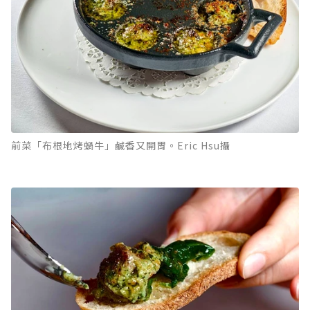
前菜「布根地烤蝸牛」鹹香又開胃。Eric Hsu攝