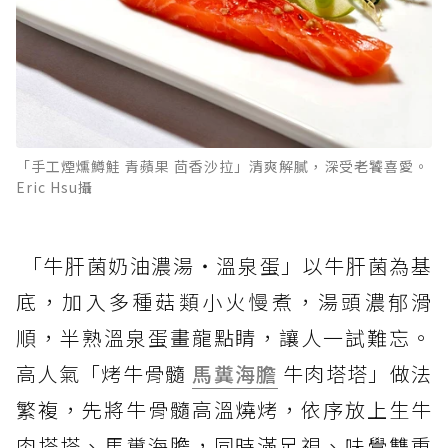
「手工煙燻鱒鮭 青蘋果 茴香沙拉」清爽解膩，深受老饕喜愛。
Eric Hsu攝
「牛肝菌奶油濃湯・溫泉蛋」以牛肝菌為基
底，加入多種菇類小火慢煮，湯頭濃郁滑
順，半熟溫泉蛋畫龍點睛，讓人一試難忘。
高人氣「烤牛骨髓
馬糞海膽
牛肉塔塔」做法
繁複，先將牛骨髓高溫燒烤，依序放上生牛
肉塔塔、馬糞海膽，同時滿足視、味覺雙重