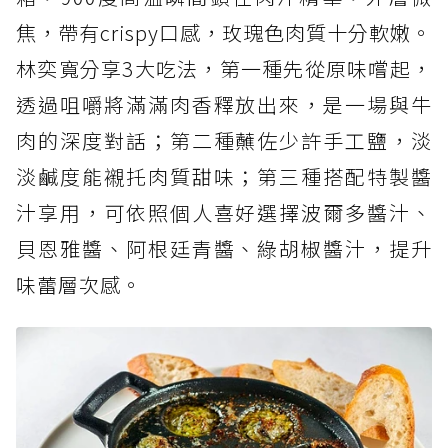
焦，帶有crispy口感，玫瑰色肉質十分軟嫩。
林奕寬分享3大吃法，第一種先從原味嚐起，
透過咀嚼將滿滿肉香釋放出來，是一場與牛
肉的深度對話；第二種蘸佐少許手工鹽，淡
淡鹹度能襯托肉質甜味；第三種搭配特製醬
汁享用，可依照個人喜好選擇波爾多醬汁、
貝恩雅醬、阿根廷青醬、綠胡椒醬汁，提升
味蕾層次感。