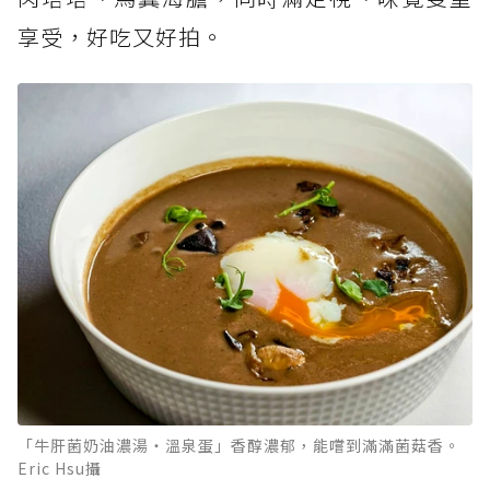
享受，好吃又好拍。
「牛肝菌奶油濃湯・溫泉蛋」香醇濃郁，能嚐到滿滿菌菇香。
Eric Hsu攝