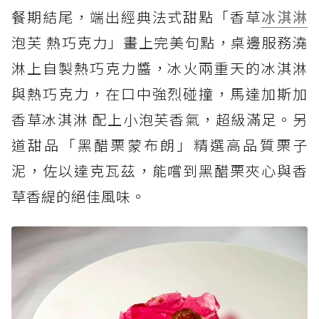
餐期結尾，端出經典法式甜點「香草
冰淇淋
泡芙 熱巧克力」畫上完美句點，桌邊服務澆
淋上自製熱巧克力醬，冰火兩重天的冰淇淋
與熱巧克力，在口中強烈碰撞，馬達加斯加
香草冰淇淋 配上小泡芙香氣，超級滿足。另
道甜品「黑醋栗蒙布朗」精選高品質栗子
泥，佐以達克瓦茲，能嚐到黑醋栗夾心與香
草香緹的絕佳風味。