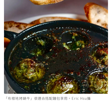
「布根地烤蝸牛」很適合搭配麵包享用。Eric Hsu攝