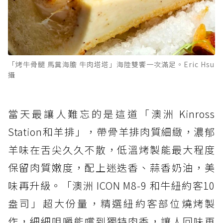
「烤牛骨髓 馬糞海膽 牛肉塔塔」海陸雙饗一次滿足。Eric Hsu
攝
當天最讓人難忘的是這道「澳洲 Kinross
Station和羊排」，帶骨羊排肉質細緻，濃郁
羊味在舌尖久久不散，低溫烤製能最大程度
保留肉質嫩度，配上迷迭香、蒜香奶油，美
味再升級。「澳洲 ICON M8-9 和牛紐約客10
盎司」超大份量，精選紐約客部位燒烤製
作，細細咀嚼能嚐到獨特肉香，讓人回味再