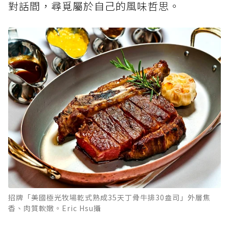
對話間，尋覓屬於自己的風味哲思。
招牌「美國極光牧場乾式熟成35天丁骨牛排30盎司」外層焦
香、肉質軟嫩。Eric Hsu攝