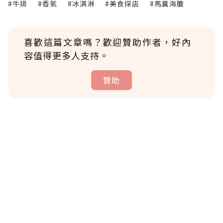
#牛排
#香氣
#冰淇淋
#美食探店
#馬糞海膽
喜歡這篇文章嗎？歡迎贊助作者，好內
容值得更多人支持。
贊助
贊助說明
為了鼓勵作者持續創作更好的內容，會員可以
使用「贊助」功能實質回饋給喜愛的作者。可
將您認為適合的點數贈送給作者，一旦使用贊
助點數即不得撤銷，單筆贊助最低點數為30
點，最高點數沒有上限。