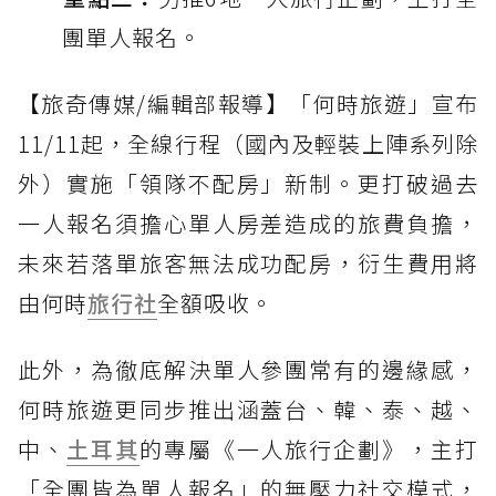
團單人報名。
【旅奇傳媒/編輯部報導】「何時旅遊」宣布
11/11起，全線行程（國內及輕裝上陣系列除
外）實施「領隊不配房」新制。更打破過去
一人報名須擔心單人房差造成的旅費負擔，
未來若落單旅客無法成功配房，衍生費用將
由何時
旅行社
全額吸收。
此外，為徹底解決單人參團常有的邊緣感，
何時旅遊更同步推出涵蓋台、韓、泰、越、
中、
土耳其
的專屬《一人旅行企劃》，主打
「全團皆為單人報名」的無壓力社交模式，