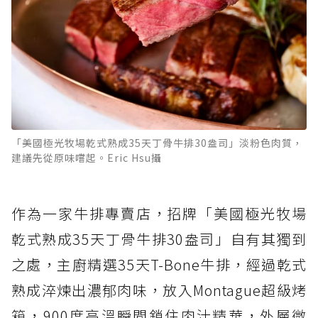
「美國極光牧場乾式熟成35天丁骨牛排30盎司」淡粉色肉質，
建議先從原味嚐起。Eric Hsu攝
作為一家牛排專賣店，招牌「美國極光牧場
乾式熟成35天丁骨牛排30盎司」自有其獨到
之處，主廚精選35天T-Bone牛排，經過乾式
熟成淬煉出濃郁肉味，放入Montague超級烤
箱，900度高溫瞬間鎖住肉汁精華，外層微