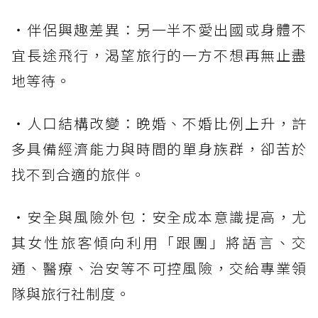
・伴侶興趣差異：另一半不愛出國或身體不
宜長途飛行，渴望旅行的一方不想再無止盡
地等待。
・人口結構改變：晚婚、不婚比例上升，許
多具備經濟能力與時間的單身族群，卻苦於
找不到合適的旅伴。
・安全與風險外包：安全成本意識提高，尤
其女性旅客傾向利用「跟團」將語言、交
通、醫療、治安等不可控風險，交給專業領
隊與旅行社制度。