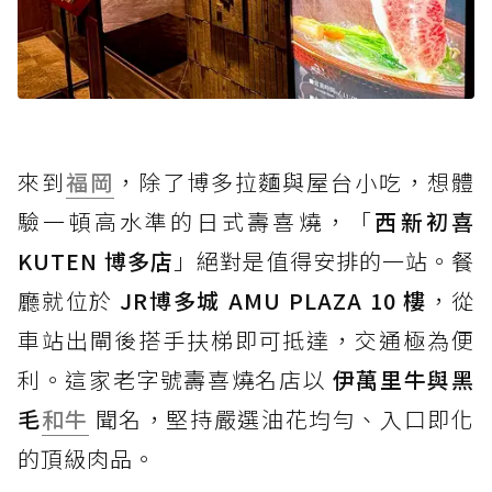
來到
福岡
，除了博多拉麵與屋台小吃，想體
驗一頓高水準的日式壽喜燒，「
西新初喜
KUTEN 博多店
」絕對是值得安排的一站。餐
廳就位於
JR博多城 AMU PLAZA 10 樓
，從
車站出閘後搭手扶梯即可抵達，交通極為便
利。這家老字號壽喜燒名店以
伊萬里牛與黑
毛
和牛
聞名，堅持嚴選油花均勻、入口即化
的頂級肉品。