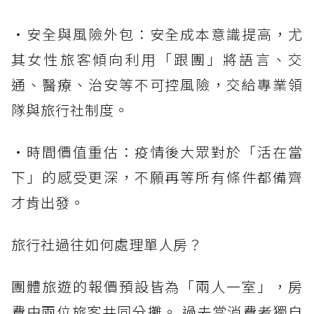
・安全與風險外包：安全成本意識提高，尤
其女性旅客傾向利用「跟團」將語言、交
通、醫療、治安等不可控風險，交給專業領
隊與旅行社制度。
・時間價值重估：疫情後大眾對於「活在當
下」的感受更深，不願再等所有條件都備齊
才肯出發。
旅行社過往如何處理單人房？
團體旅遊的報價預設皆為「兩人一室」，房
費由兩位旅客共同分攤。 過去當消費者獨自