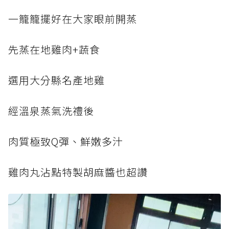
一籠籠擺好在大家眼前開蒸
先蒸在地雞肉+蔬食
選用大分縣名產地雞
經溫泉蒸氣洗禮後
肉質極致Q彈、鮮嫩多汁
雞肉丸沾點特製胡麻醬也超讚