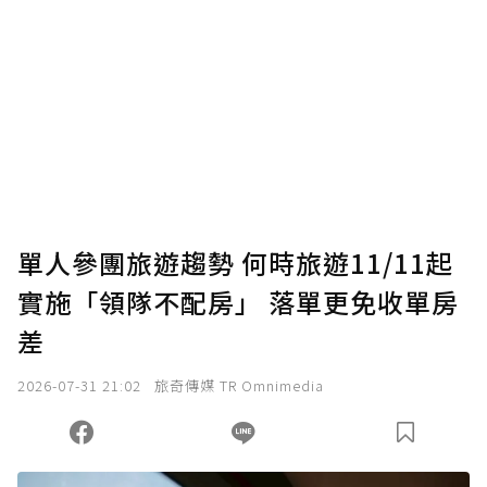
為了鼓勵作者持續創作更好的內容，會員可以
使用「贊助」功能實質回饋給喜愛的作者。可
將您認為適合的點數贈送給作者，一旦使用贊
助點數即不得撤銷，單筆贊助最低點數為30
點，最高點數沒有上限。
U 利點數 1 點 = NTD 1 元。
單人參團旅遊趨勢 何時旅遊11/11起
實施「領隊不配房」 落單更免收單房
確認送出
差
我已詳閱贊助說明，且同意站方的使用條款。
2026-07-31 21:02
旅奇傳媒 TR Omnimedia
您當前剩餘 U 利點數：
0
點；前往
購買點數