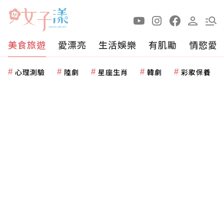
美食旅遊
愛漂亮
生活娛樂
有肌勵
情慾愛
心理測驗
陸劇
星座生肖
韓劇
彩妝保養