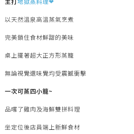
主打
地獄蒸料理
❤
以天然溫泉高溫蒸氣烹煮
完美鎖住食材鮮甜的美味
桌上擺著超大正方形蒸籠
無論視覺還味覺均受震撼衝擊
一次可蒸四小籠~
品嚐了雞肉及海鮮雙拼料理
坐定位後店員端上新鮮食材