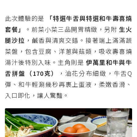
此次體驗的是
「特選牛舌與特選和牛壽喜燒
套餐」
。前菜小菜三品開胃精緻，另附
生火
腿沙拉
，鹹香與清爽交錯。接著端上滿滿蔬
菜盤，包含豆腐、洋蔥與菇類，吸收壽喜燒
湯汁後特別入味。主角則是
伊萬里和牛與牛
舌拼盤（170克）
，油花分布細緻，牛舌Q
彈、和牛輕涮幾秒再裹上蛋液，柔嫩香滑、
入口即化，讓人驚豔。