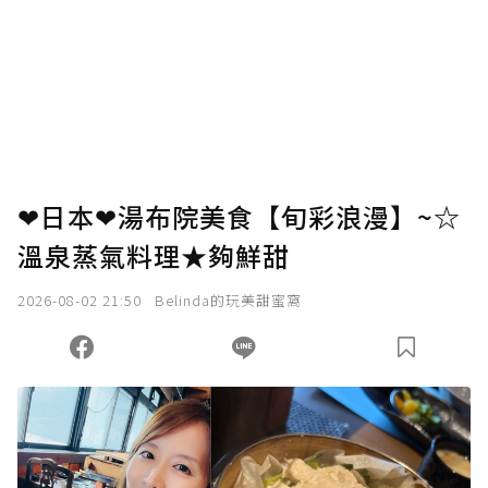
❤日本❤湯布院美食【旬彩浪漫】~☆
溫泉蒸氣料理★夠鮮甜
2026-08-02 21:50
Belinda的玩美甜蜜窩