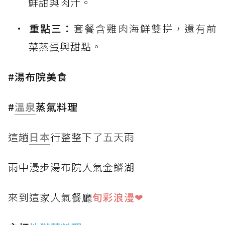
鮮甜與肉汁。
重點三：
套餐含雞肉海鮮雙拼，還有前
菜蒸蛋與甜點。
#湯布院美食
#
溫泉
蒸氣料理
這趟
日本
行整整下了五天雨
雨中漫步湯布院人氣金鱗湖
來到這家人氣餐廳
旬彩浪漫❤