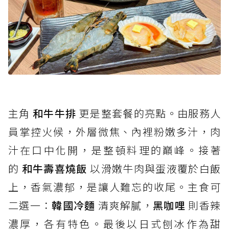
主角
和牛牛排
更是整套餐的亮點。由服務人
員掌控火候，外層微焦、內裡粉嫩多汁，肉
汁在口中化開，是整頓料理的巔峰。接著
的
和牛壽喜燒飯
以滑嫩牛肉與蛋液覆於白飯
上，香氣濃郁，是讓人難忘的收尾。主食可
二選一：
韓國冷麵
清爽解膩，
黑咖哩
則香辣
濃厚，各有特色。最後以日式刨冰作為甜