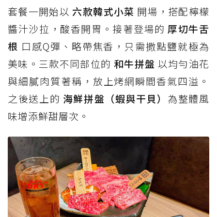
套餐一開始以
六款韓式小菜
開場，搭配檸檬
醬汁沙拉，酸香開胃。接著登場的
厚切牛舌
根
口感Q彈、略帶焦香，只需撒點鹽就極為
美味。三款不同部位的
和牛拼盤
以均勻油花
與細膩肉質著稱，放上烤網瞬間香氣四溢。
之後送上的
海鮮拼盤（蝦與干貝）
為整體風
味增添鮮甜層次。