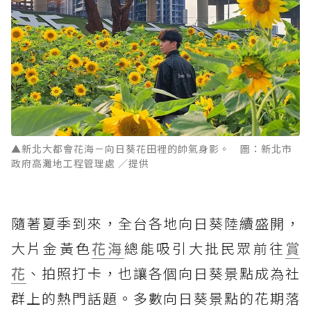
▲新北大都會花海－向日葵花田裡的帥氣身影。 圖：新北市
政府高灘地工程管理處 ／提供
隨著夏季到來，全台各地向日葵陸續盛開，
大片金黃色
花海
總能吸引大批民眾前往
賞
花
、拍照打卡，也讓各個向日葵景點成為社
群上的熱門話題。多數向日葵景點的花期落