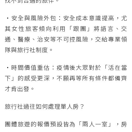
找不到合適的旅伴。
・安全與風險外包：安全成本意識提高，尤
其女性旅客傾向利用「跟團」將語言、交
通、醫療、治安等不可控風險，交給專業領
隊與旅行社制度。
・時間價值重估：疫情後大眾對於「活在當
下」的感受更深，不願再等所有條件都備齊
才肯出發。
旅行社過往如何處理單人房？
團體旅遊的報價預設皆為「兩人一室」，房