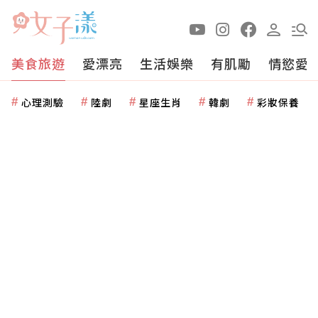
美食旅遊
愛漂亮
生活娛樂
有肌勵
情慾愛
心理測驗
陸劇
星座生肖
韓劇
彩妝保養