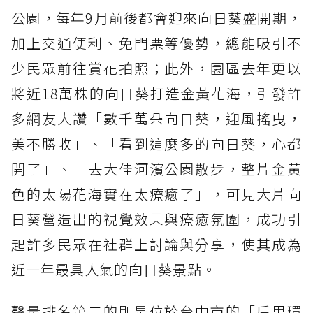
公園，每年9月前後都會迎來向日葵盛開期，
加上交通便利、免門票等優勢，總能吸引不
少民眾前往賞花拍照；此外，園區去年更以
將近18萬株的向日葵打造金黃花海，引發許
多網友大讚「數千萬朵向日葵，迎風搖曳，
美不勝收」、「看到這麼多的向日葵，心都
開了」、「去大佳河濱公園散步，整片金黃
色的太陽花海實在太療癒了」，可見大片向
日葵營造出的視覺效果與療癒氛圍，成功引
起許多民眾在社群上討論與分享，使其成為
近一年最具人氣的向日葵景點。
聲量排名第二的則是位於台中市的「后里環