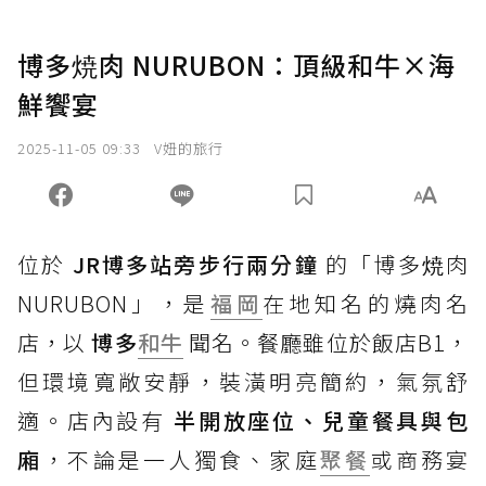
博多焼肉 NURUBON：頂級和牛×海
鮮饗宴
2025-11-05 09:33
V妞的旅行
位於
JR博多站旁步行兩分鐘
的「博多焼肉
NURUBON」，是
福岡
在地知名的燒肉名
店，以
博多
和牛
聞名。餐廳雖位於飯店B1，
但環境寬敞安靜，裝潢明亮簡約，氣氛舒
適。店內設有
半開放座位、兒童餐具與包
廂
，不論是一人獨食、家庭
聚餐
或商務宴