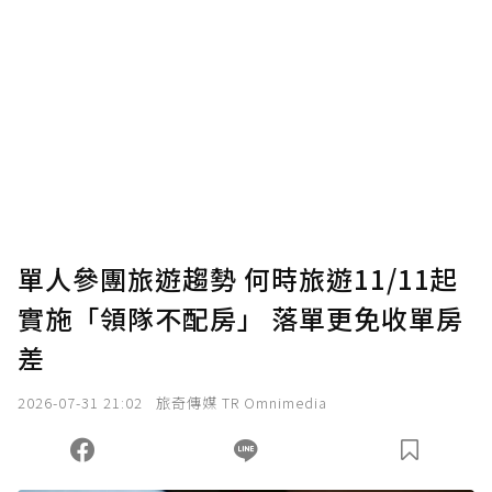
贊助說明
為了鼓勵作者持續創作更好的內容，會員可以
使用「贊助」功能實質回饋給喜愛的作者。可
將您認為適合的點數贈送給作者，一旦使用贊
助點數即不得撤銷，單筆贊助最低點數為30
點，最高點數沒有上限。
U 利點數 1 點 = NTD 1 元。
單人參團旅遊趨勢 何時旅遊11/11起
實施「領隊不配房」 落單更免收單房
確認送出
差
我已詳閱贊助說明，且同意站方的使用條款。
2026-07-31 21:02
旅奇傳媒 TR Omnimedia
您當前剩餘 U 利點數：
0
點；前往
購買點數