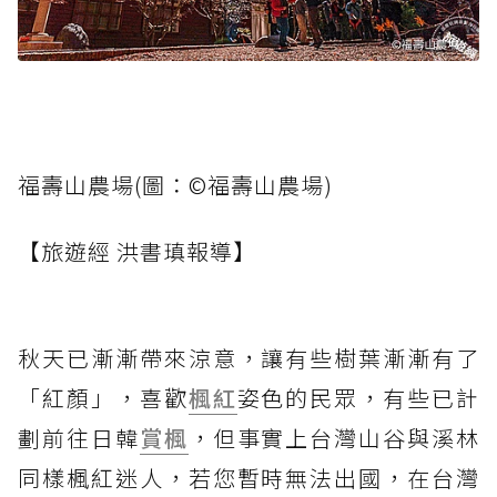
福壽山農場(圖：©福壽山農場)
【旅遊經 洪書瑱報導】
秋天已漸漸帶來涼意，讓有些樹葉漸漸有了
「紅顏」，喜歡
楓紅
姿色的民眾，有些已計
劃前往日韓
賞楓
，但事實上台灣山谷與溪林
同樣楓紅迷人，若您暫時無法出國，在台灣