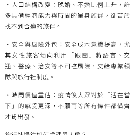
・人口結構改變：晚婚、不婚比例上升，許
多具備經濟能力與時間的單身族群，卻苦於
找不到合適的旅伴。
・安全與風險外包：安全成本意識提高，尤
其女性旅客傾向利用「跟團」將語言、交
通、醫療、治安等不可控風險，交給專業領
隊與旅行社制度。
・時間價值重估：疫情後大眾對於「活在當
下」的感受更深，不願再等所有條件都備齊
才肯出發。
旅行社過往如何處理單人房？