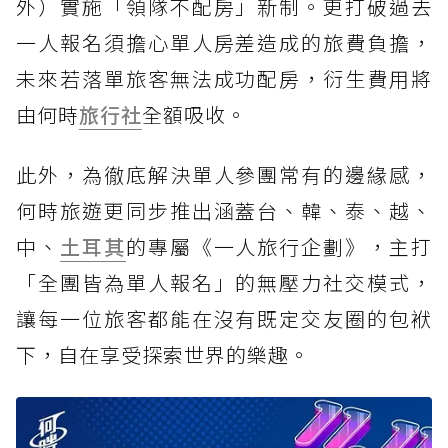
外）實施「領隊不配房」新制。更打破過去
一人報名須擔心單人房差造成的旅費負擔，
未來若落單旅客無法成功配房，衍生費用將
由何時
旅行社
全額吸收。
此外，為徹底解決單人參團常有的邊緣感，
何時旅遊更同步推出涵蓋台、韓、泰、越、
中、
土耳其
的專屬《一人旅行企劃》，主打
「全團皆為單人報名」的無壓力社交模式，
讓每一位旅客都能在沒有既定交友圈的包袱
下，自在享受探索世界的樂趣。