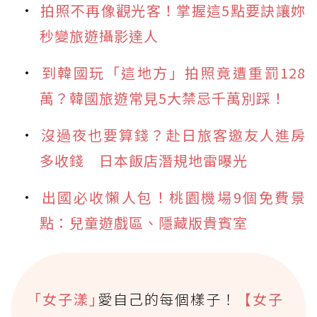
拍照不再像觀光客！掌握這5點要訣讓妳
秒變旅遊攝影達人
到韓國玩「這地方」拍照竟遭重罰128
萬？韓國旅遊常見5大禁忌千萬別踩！
沒過夜也要算錢？赴日旅客邀友人進房
多收錢 日本飯店潛規地雷曝光
出國必收懶人包！桃園機場9個免費景
點：兒童遊戲區、隱藏版貴賓室
｢女子漾｣
愛自己的每個樣子！
【女子