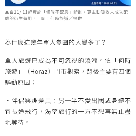
▲自11/ 11起實施「領隊不配房」新制，更主動吸收未成功配
房的衍生費用。 圖：何時旅遊／提供
為什麼這幾年單人參團的人變多了？
單人旅遊已成為不可忽視的浪潮。依「何時
旅遊」（Horaz）門市觀察，背後主要有四個
驅動原因：
・伴侶興趣差異：另一半不愛出國或身體不
宜長途飛行，渴望旅行的一方不想再無止盡
地等待。