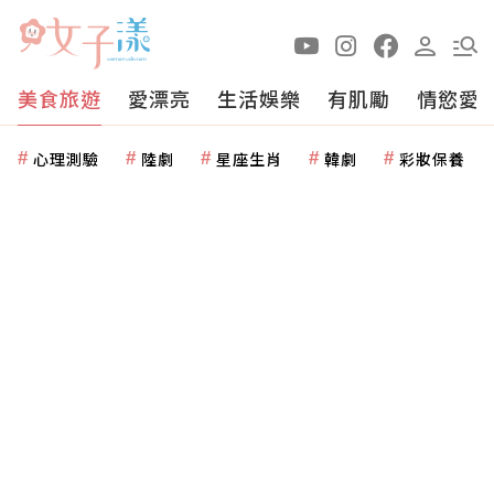
美食旅遊
愛漂亮
生活娛樂
有肌勵
情慾愛
心理測驗
陸劇
星座生肖
韓劇
彩妝保養