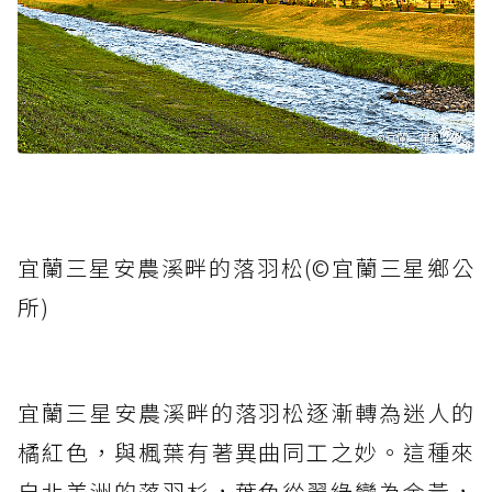
宜蘭三星安農溪畔的落羽松(©宜蘭三星鄉公
所)
宜蘭三星安農溪畔的落羽松逐漸轉為迷人的
橘紅色，與楓葉有著異曲同工之妙。這種來
自北美洲的落羽杉，葉色從翠綠變為金黃，