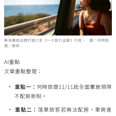
專為獨自出遊打造六支《一人旅行企劃》行程。 圖：何時旅
遊／提供
AI重點
文章重點整理：
重點一：
何時旅遊11/11起全面實施領隊
不配房新制。
重點二：
落單旅客若無法配房，單房差