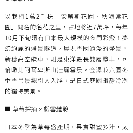
以栽植1萬2千株「安第斯花園、秋海棠花
園」聞名的名花之里，占地將近7萬坪，每年
10月下旬還有日本最大規模的夜間彩燈！夢
幻絢麗的燈景隧道，展現雪國浪漫的盛景。
新穗高空纜車，則是東洋最長雙層纜車，可
俯瞰北阿爾卑斯山壯麗雪景。金澤兼六園冬
季雪吊景觀引人入勝，是日式庭園幽靜冷冽
的獨特美景。
■ 草莓採摘ｘ戲雪體驗
日本冬季為草莓盛產期，果實甜蜜多汁，太