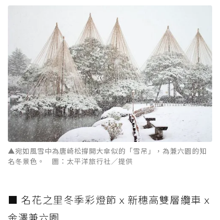
▲宛如風雪中為唐崎松撐開大傘似的「雪吊」，為兼六園的知
名冬景色。 圖：太平洋旅行社／提供
■ 名花之里冬季彩燈節ｘ新穗高雙層纜車ｘ
金澤兼六園