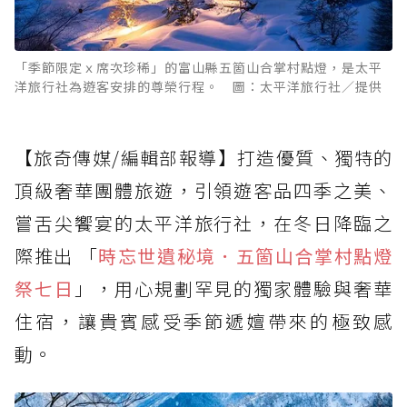
「季節限定ｘ席次珍稀」的富山縣五箇山合掌村點燈，是太平
洋旅行社為遊客安排的尊榮行程。 圖：太平洋旅行社／提供
【旅奇傳媒/編輯部報導】打造優質、獨特的
頂級奢華團體旅遊，引領遊客品四季之美、
嘗舌尖饗宴的太平洋旅行社，在冬日降臨之
際推出 「
時忘世遺秘境．五箇山合掌村點燈
祭七日
」，用心規劃罕見的獨家體驗與奢華
住宿，讓貴賓感受季節遞嬗帶來的極致感
動。