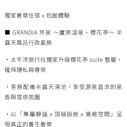
獨家奢華住宿ｘ包館體驗
■ GRANDIA 芳泉 ～蘆原溫泉・櫻花亭～ 半
露天風呂行政套房
・太平洋旅行社獨家升級櫻花亭 suite 整層，
確保隱私與尊榮
・客房配備半露天湯池，享受源泉直流的泉
香與雪夜氛圍
・以「專屬靜謐ｘ頂級設施ｘ寬敞空間」呈
現真正的養生奢華