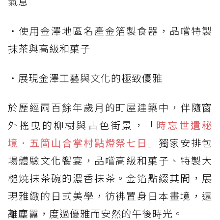
氣息
・使用金澤地區名產金箔製食器，品嚐特製
抹茶與高級和菓子
・展現金澤工藝與文化的極致優雅
於歷經兩百餘年歲月的町屋建築中，伴隨窗
外搖曳的柳樹與古色街景，「
時忘世遺秘
境．五箇山合掌村點燈祭七日
」獨家安排包
場體驗文化饗宴，品嚐高級和菓子、特製大
槌燒抹茶碗的濃香抹茶。金箔點綴其間，展
現雅緻的日式美學，彷彿置身日本畫境，遠
離塵囂，度過優雅而安然的午後時光。