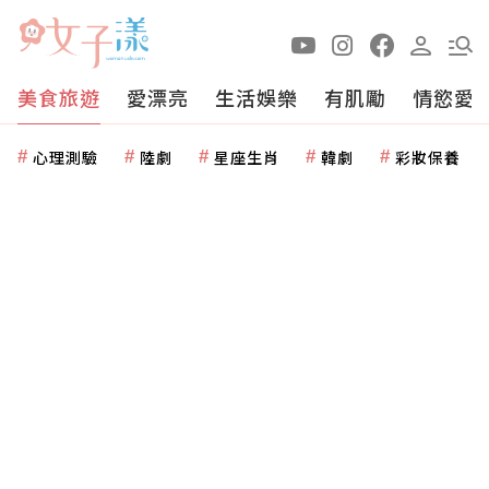
美食旅遊
愛漂亮
生活娛樂
有肌勵
情慾愛
心理測驗
陸劇
星座生肖
韓劇
彩妝保養