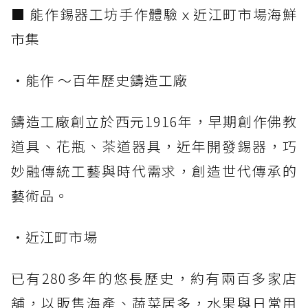
■ 能作錫器工坊手作體驗ｘ近江町市場海鮮
市集
・能作 ～百年歷史鑄造工廠
鑄造工廠創立於西元1916年，早期創作佛教
道具、花瓶、茶道器具，近年開發錫器，巧
妙融傳統工藝與時代需求，創造世代傳承的
藝術品。
・近江町市場
已有280多年的悠長歷史，約有兩百多家店
舖，以販售海產、蔬菜居多，水果與日常用