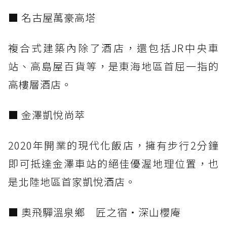
■ 名古屋萬豪高塔
複合式建築內除了酒店，還包括JR中央車
站、高島屋百貨等，是東海地區首屈一指的
高樓層酒店。
■ 金澤凱悅尚萃
2020年開業的現代化飯店，擁有步行2分鐘
即可抵達金澤車站的絕佳優渥地理位置，也
是北陸地區首家凱悅酒店。
■ 奧飛驒溫泉鄉 匠之宿・深山櫻庵