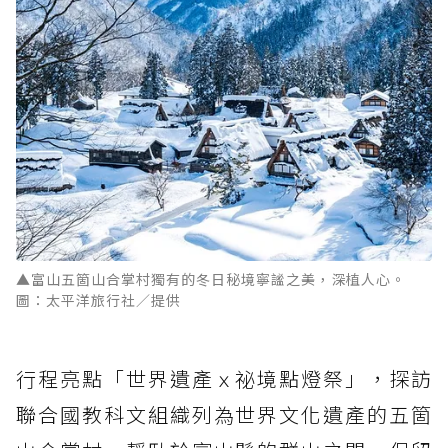
▲富山五箇山合掌村獨有的冬日秘境寧謐之美，深植人心。
圖：太平洋旅行社／提供
行程亮點「世界遺產ｘ祕境點燈祭」，探訪
聯合國教科文組織列為世界文化遺產的五箇