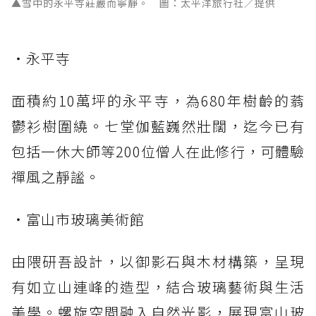
▲雪中的永平寺莊嚴而寧靜。 圖：太平洋旅行社／提供
・永平寺
面積約10萬坪的永平寺，為680年樹齡的蓊
鬱衫樹圍繞。七堂伽藍巍然壯闊，迄今已有
包括一休大師等200位僧人在此修行，可體驗
禪風之靜謐。
・富山市玻璃美術館
由隈研吾設計，以御影石與木材構築，呈現
有如立山連峰的造型，結合玻璃藝術與生活
美學。螺旋空間融入自然光影，展現富山玻