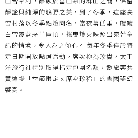
山合掌村，靜臥於富山縣的群山之間，保留
靜謐與純淨的曠野之美，到了冬季，這座豪
雪村落以冬季點燈聞名，當夜幕低垂，皚皚
白雪覆蓋茅草屋頂，搖曳燈火映照出宛若童
話的情境，令人為之傾心。 每年冬季僅於特
定日期開放點燈活動，席次極為珍貴，太平
洋旅行社特別取得指定包團名額，邀旅客共
賞這場「季節限定ｘ席次珍稀」的雪國夢幻
饗宴。