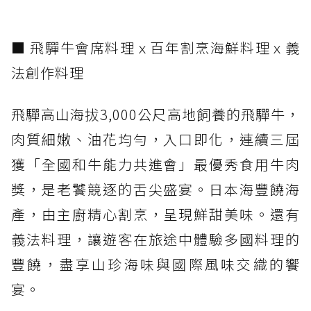
■ 飛驒牛會席料理ｘ百年割烹海鮮料理ｘ義
法創作料理
飛驒高山海拔3,000公尺高地飼養的飛驒牛，
肉質細嫩、油花均勻，入口即化，連續三屆
獲「全國和牛能力共進會」最優秀食用牛肉
獎，是老饕競逐的舌尖盛宴。日本海豐饒海
產，由主廚精心割烹，呈現鮮甜美味。還有
義法料理，讓遊客在旅途中體驗多國料理的
豐饒，盡享山珍海味與國際風味交織的饗
宴。