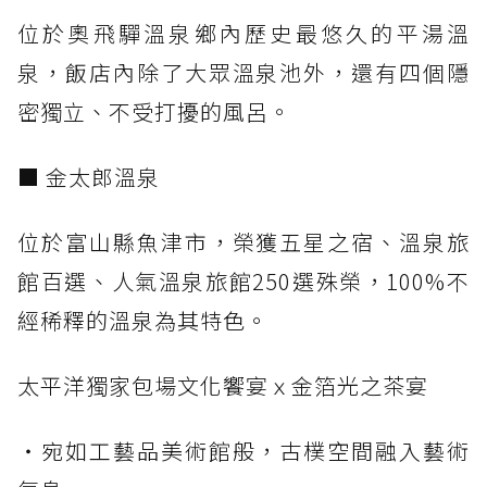
位於奧飛驒溫泉鄉內歷史最悠久的平湯溫
泉，飯店內除了大眾溫泉池外，還有四個隱
密獨立、不受打擾的風呂。
■ 金太郎溫泉
位於富山縣魚津市，榮獲五星之宿、溫泉旅
館百選、人氣溫泉旅館250選殊榮，100%不
經稀釋的溫泉為其特色。
太平洋獨家包場文化饗宴ｘ金箔光之茶宴
・宛如工藝品美術館般，古樸空間融入藝術