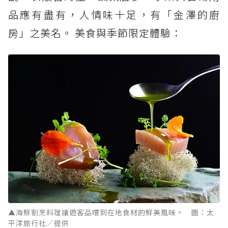
品應有盡有，人情味十足，有「金澤的廚
房」之美名。 美食與季節限定體驗：
▲海鮮割烹料理讓遊客品嚐到在地食材的鮮美風味。 圖：太
平洋旅行社／提供