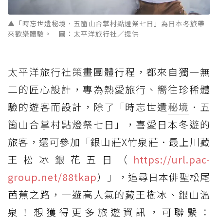
▲「時忘世遺秘境．五箇山合掌村點燈祭七日」為日本冬旅帶
來歡樂體驗。 圖：太平洋旅行社／提供
太平洋旅行社策畫團體行程，都來自獨一無
二的匠心設計，專為熱愛旅行、嚮往珍稀體
驗的遊客而設計，除了「時忘世遺
秘境
．五
箇山合掌村點燈祭七日」，喜愛日本冬遊的
旅客，還可參加「銀山莊X竹泉莊．最上川藏
王松冰銀花五日（
https://url.pac-
group.net/88tkap
）」，追尋日本俳聖松尾
芭蕉之路，一遊高人氣的藏王樹冰、銀山溫
泉！想獲得更多旅遊資訊，可聯繫：