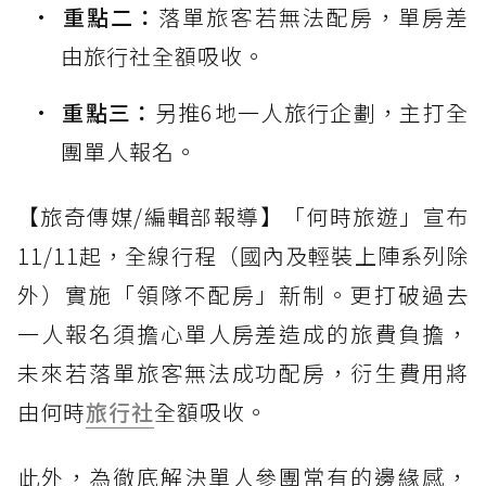
重點二：
落單旅客若無法配房，單房差
由旅行社全額吸收。
重點三：
另推6地一人旅行企劃，主打全
團單人報名。
【旅奇傳媒/編輯部報導】「何時旅遊」宣布
11/11起，全線行程（國內及輕裝上陣系列除
外）實施「領隊不配房」新制。更打破過去
一人報名須擔心單人房差造成的旅費負擔，
未來若落單旅客無法成功配房，衍生費用將
由何時
旅行社
全額吸收。
此外，為徹底解決單人參團常有的邊緣感，