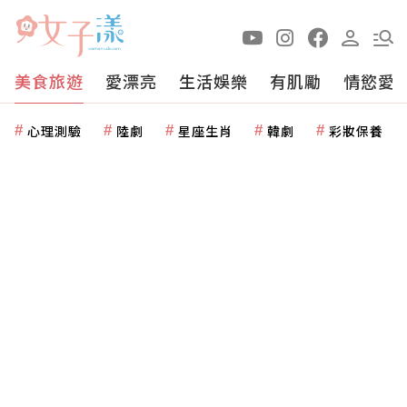
美食旅遊
愛漂亮
生活娛樂
有肌勵
情慾愛
心理測驗
陸劇
星座生肖
韓劇
彩妝保養