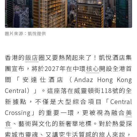
圖片來源：凱悅提供
香港的
飯店
圈又要熱鬧起來了！凱悅酒店集
團宣布，將於2027年在中環
核心
開設全港首
間「安達仕酒店（Andaz Hong Kong
Central）」。這座落在威靈頓街118號的全
新據點，不僅是大型綜合項目「Central
Crossing」的重要一環，更被視為融合
美
食
、藝術與文化的新奢華地標。對於熱愛探
索城市靈魂、又講究生活質感的旅人來說，