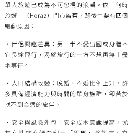
單人旅遊已成為不可忽視的浪潮。依「何時
旅遊」（Horaz）門市觀察，背後主要有四個
驅動原因：
・伴侶興趣差異：另一半不愛出國或身體不
宜長途飛行，渴望旅行的一方不想再無止盡
地等待。
・人口結構改變：晚婚、不婚比例上升，許
多具備經濟能力與時間的單身族群，卻苦於
找不到合適的旅伴。
・安全與風險外包：安全成本意識提高，尤
其女性旅客傾向利用「跟團」將語言、交