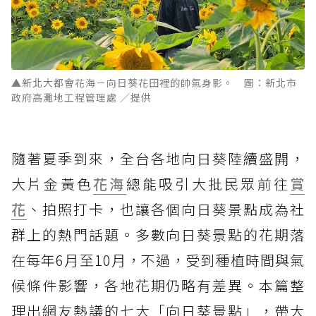
▲新北大都會花海－向日葵花田裡的帥氣身影。 圖：新北市
政府高灘地工程管理處 ／提供
隨著夏季到來，全台各地向日葵陸續盛開，
大片金黃色
花海
總能吸引大批民眾前往
賞
花
、拍照打卡，也讓各個向日葵景點成為社
群上的熱門話題。多數向日葵景點的花期落
在每年6月至10月，不過，受到種植時間與氣
候條件影響，各地花期仍略有差異。本篇整
理出網友熱議的七大「向日葵景點」，帶大