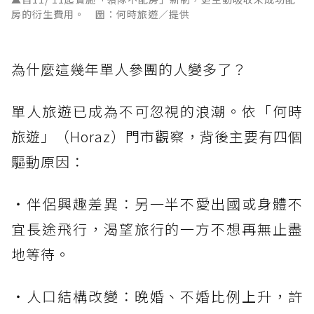
房的衍生費用。 圖：何時旅遊／提供
為什麼這幾年單人參團的人變多了？
單人旅遊已成為不可忽視的浪潮。依「何時
旅遊」（Horaz）門市觀察，背後主要有四個
驅動原因：
・伴侶興趣差異：另一半不愛出國或身體不
宜長途飛行，渴望旅行的一方不想再無止盡
地等待。
・人口結構改變：晚婚、不婚比例上升，許