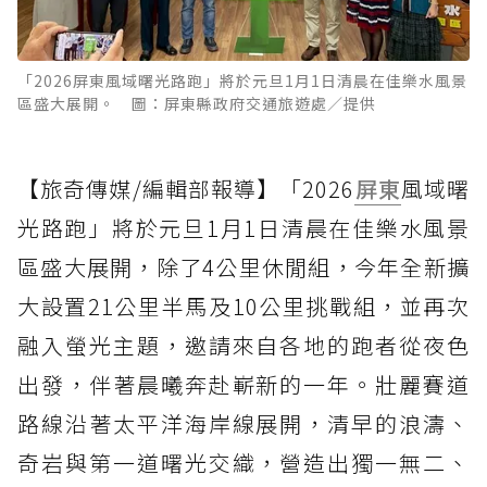
「2026屏東風域曙光路跑」將於元旦1月1日清晨在佳樂水風景
區盛大展開。 圖：屏東縣政府交通旅遊處／提供
【旅奇傳媒/編輯部報導】「2026
屏東
風域曙
光路跑」將於元旦1月1日清晨在佳樂水風景
區盛大展開，除了4公里休閒組，今年全新擴
大設置21公里半馬及10公里挑戰組，並再次
融入螢光主題，邀請來自各地的跑者從夜色
出發，伴著晨曦奔赴嶄新的一年。壯麗賽道
路線沿著太平洋海岸線展開，清早的浪濤、
奇岩與第一道曙光交織，營造出獨一無二、