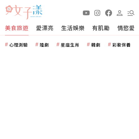
美食旅遊
愛漂亮
生活娛樂
有肌勵
情慾愛
心理測驗
陸劇
星座生肖
韓劇
彩妝保養