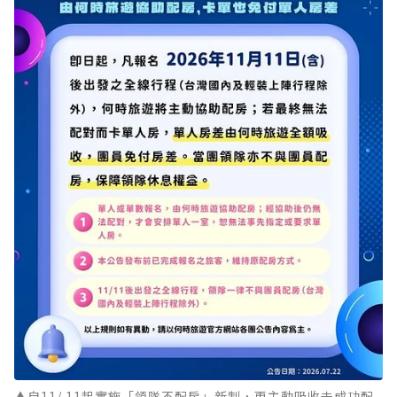
▲自11/ 11起實施「領隊不配房」新制，更主動吸收未成功配