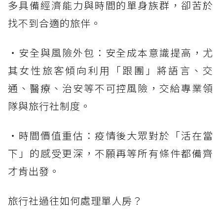
多具備經濟能力與時間的單身族群，卻苦於
找不到合適的旅伴。
・安全與風險外包：安全成本意識提高，尤
其女性旅客傾向利用「跟團」將語言、交
通、醫療、治安等不可控風險，交給專業領
隊與旅行社制度。
・時間價值重估：疫情後大眾對於「活在當
下」的感受更深，不願再等所有條件都備齊
才肯出發。
旅行社過往如何處理單人房？