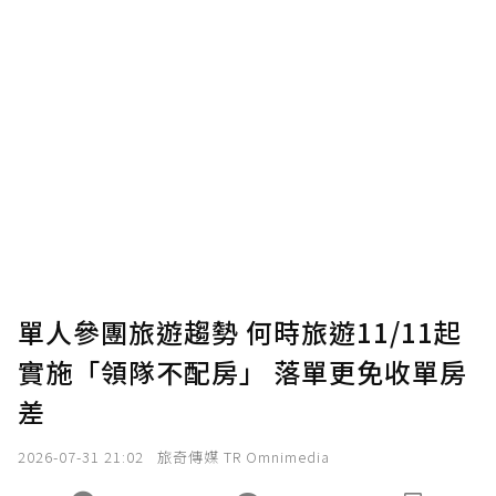
單人參團旅遊趨勢 何時旅遊11/11起
實施「領隊不配房」 落單更免收單房
差
2026-07-31 21:02
旅奇傳媒 TR Omnimedia