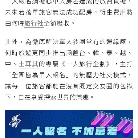
一人報名須擔心單人房差造成的旅費負擔，
未來若落單旅客無法成功配房，衍生費用將
由何時
旅行社
全額吸收。
此外，為徹底解決單人參團常有的邊緣感，
何時旅遊更同步推出涵蓋台、韓、泰、越、
中、
土耳其
的專屬《一人旅行企劃》，主打
「全團皆為單人報名」的無壓力社交模式，
讓每一位旅客都能在沒有既定交友圈的包袱
下，自在享受探索世界的樂趣。