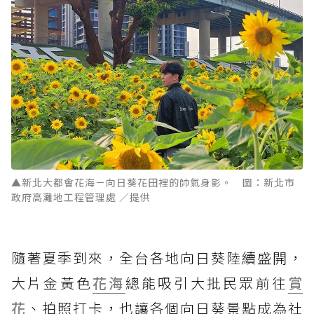
▲新北大都會花海－向日葵花田裡的帥氣身影。 圖：新北市
政府高灘地工程管理處 ／提供
隨著夏季到來，全台各地向日葵陸續盛開，
大片金黃色
花海
總能吸引大批民眾前往
賞
花
、拍照打卡，也讓各個向日葵景點成為社