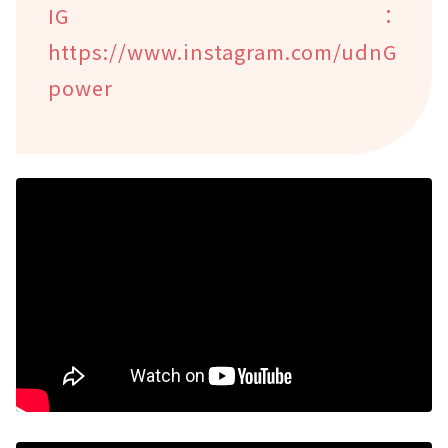
IG：
https://www.instagram.com/udnG
power