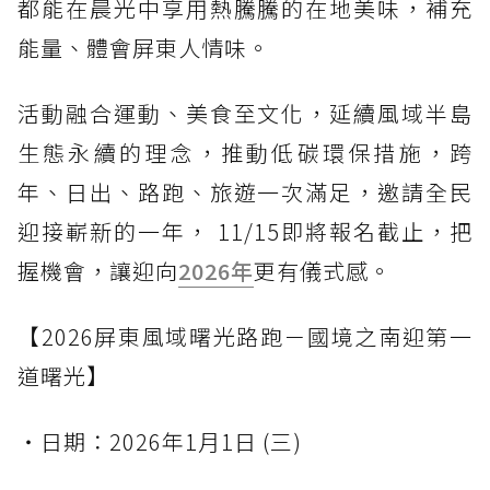
都能在晨光中享用熱騰騰的在地美味，補充
能量、體會屏東人情味。
活動融合運動、美食至文化，延續風域半島
生態永續的理念，推動低碳環保措施，跨
年、日出、路跑、旅遊一次滿足，邀請全民
迎接嶄新的一年， 11/15即將報名截止，把
握機會，讓迎向
2026年
更有儀式感。
【2026屏東風域曙光路跑－國境之南迎第一
道曙光】
・日期：2026年1月1日 (三)