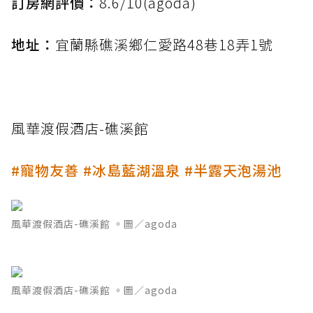
訂房網評價：
8.6/10(agoda)
地址：
宜蘭縣礁溪鄉仁愛路48巷18弄1號
風華渡假酒店-礁溪館
#寵物友善 #冰島藍湖溫泉 #半露天泡湯池
風華渡假酒店-礁溪館 。圖／agoda
風華渡假酒店-礁溪館 。圖／agoda