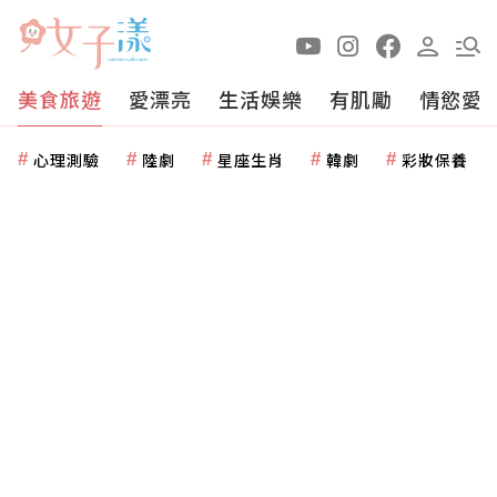
美食旅遊
愛漂亮
生活娛樂
有肌勵
情慾愛
心理測驗
陸劇
星座生肖
韓劇
彩妝保養