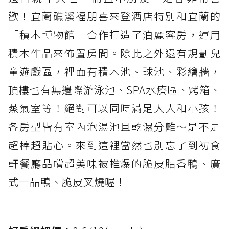
歡！宜蘭礁溪福朋喜來登酒店特別和宜蘭的
「積木博物館」合作打造了泊麗客房，運用
積木作品來佈置房間。除此之外還有規劃兒
童遊戲區，裡面有積木池、球池、彩繪牆，
頂樓也有無邊際游泳池、SPA水療區、烤箱、
蒸氣室等！絕對可以同時滿足大人和小孩！
各房型皆有室內泡湯池且乾濕分離～是不是
超棒超貼心。來到這裡當然也別忘了到初食
軒餐廳品嚐超美味被推爆的脆皮脂香鴨、廣
式一品鴨、脆皮叉燒喔！