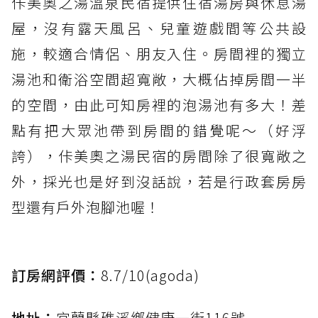
佧美奧之湯溫泉民宿提供住宿湯房與休息湯
屋，沒有露天風呂、兒童遊戲間等公共設
施，較適合情侶、朋友入住。房間裡的獨立
湯池和衛浴空間超寬敞，大概佔掉房間一半
的空間，由此可知房裡的泡湯池有多大！差
點有把大眾池帶到房間的錯覺呢～（好浮
誇），佧美奧之湯民宿的房間除了很寬敞之
外，採光也是好到沒話說，若是行政套房房
型還有戶外泡腳池喔！
訂房網評價：
8.7/10(agoda)
地址：
宜蘭縣礁溪鄉健康一街116號