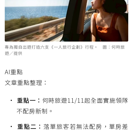
專為獨自出遊打造六支《一人旅行企劃》行程。 圖：何時旅
遊／提供
AI重點
文章重點整理：
重點一：
何時旅遊11/11起全面實施領隊
不配房新制。
重點二：
落單旅客若無法配房，單房差