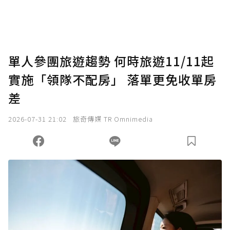
將您認為適合的點數贈送給作者，一旦使用贊
助點數即不得撤銷，單筆贊助最低點數為30
點，最高點數沒有上限。
U 利點數 1 點 = NTD 1 元。
單人參團旅遊趨勢 何時旅遊11/11起
實施「領隊不配房」 落單更免收單房
確認送出
差
我已詳閱贊助說明，且同意站方的使用條款。
2026-07-31 21:02
旅奇傳媒 TR Omnimedia
您當前剩餘 U 利點數：
0
點；前往
購買點數