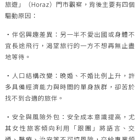
旅遊」（Horaz）門市觀察，背後主要有四個
驅動原因：
・伴侶興趣差異：另一半不愛出國或身體不
宜長途飛行，渴望旅行的一方不想再無止盡
地等待。
・人口結構改變：晚婚、不婚比例上升，許
多具備經濟能力與時間的單身族群，卻苦於
找不到合適的旅伴。
・安全與風險外包：安全成本意識提高，尤
其女性旅客傾向利用「跟團」將語言、交
通、醫療、治安等不可控風險，交給專業領