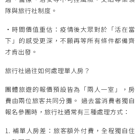
隊與旅行社制度。
・時間價值重估：疫情後大眾對於「活在當
下」的感受更深，不願再等所有條件都備齊
才肯出發。
旅行社過往如何處理單人房？
團體旅遊的報價預設皆為「兩人一室」，房
費由兩位旅客共同分攤。 過去當消費者獨自
報名參團時，旅行社通常有三種處理方式：
1. 補單人房差：旅客額外付費，全程獨自住