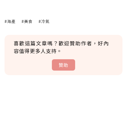
#海產
#美食
#冷氣
喜歡這篇文章嗎？歡迎贊助作者，好內
容值得更多人支持。
贊助
贊助說明
為了鼓勵作者持續創作更好的內容，會員可以
使用「贊助」功能實質回饋給喜愛的作者。可