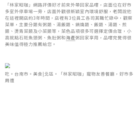
「林家昭咖」網路評價好才前來外帶回家品嚐，店面位在好市
多室外停車場一旁，店面外觀很新穎室內環境舒服，老闆說他
在這裡開店約3年時間，店裡有3位員工各司其職忙碌中，觀察
菜單，主要分類有粥類、湯飯類、鍋燒類、飯類、湯類、煎
類、燙青菜類及小菜類等，菜色品項很多可選擇定價合理，小
高就點石斑魚頭粥、魚肚粥和
海產
粥回家享用，品嚐完覺得很
美味值得極力推薦給您。
吃。台南市。美食|北區。「林家昭咖」寵物友善餐廳，好市多
周遭