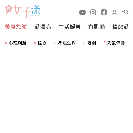
美食旅遊
愛漂亮
生活娛樂
有肌勵
情慾愛
心理測驗
陸劇
星座生肖
韓劇
彩妝保養