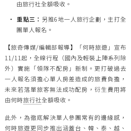
由旅行社全額吸收。
重點三：
另推6地一人旅行企劃，主打全
團單人報名。
【旅奇傳媒/編輯部報導】「何時旅遊」宣布
11/11起，全線行程（國內及輕裝上陣系列除
外）實施「領隊不配房」新制。更打破過去
一人報名須擔心單人房差造成的旅費負擔，
未來若落單旅客無法成功配房，衍生費用將
由何時
旅行社
全額吸收。
此外，為徹底解決單人參團常有的邊緣感，
何時旅遊更同步推出涵蓋台、韓、泰、越、