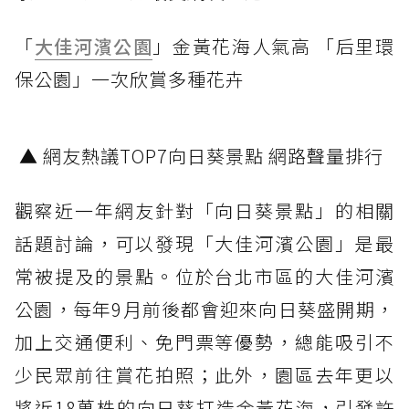
「
大佳河濱公園
」金黃花海人氣高 「后里環
保公園」一次欣賞多種花卉
▲ 網友熱議TOP7向日葵景點 網路聲量排行
觀察近一年網友針對「向日葵景點」的相關
話題討論，可以發現「大佳河濱公園」是最
常被提及的景點。位於台北市區的大佳河濱
公園，每年9月前後都會迎來向日葵盛開期，
加上交通便利、免門票等優勢，總能吸引不
少民眾前往賞花拍照；此外，園區去年更以
將近18萬株的向日葵打造金黃花海，引發許