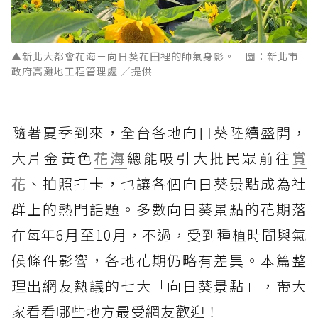
▲新北大都會花海－向日葵花田裡的帥氣身影。 圖：新北市
政府高灘地工程管理處 ／提供
隨著夏季到來，全台各地向日葵陸續盛開，
大片金黃色
花海
總能吸引大批民眾前往
賞
花
、拍照打卡，也讓各個向日葵景點成為社
群上的熱門話題。多數向日葵景點的花期落
在每年6月至10月，不過，受到種植時間與氣
候條件影響，各地花期仍略有差異。本篇整
理出網友熱議的七大「向日葵景點」，帶大
家看看哪些地方最受網友歡迎！