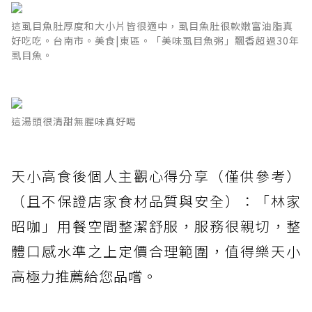
這虱目魚肚厚度和大小片皆很適中，虱目魚肚很軟嫩富油脂真
好吃吃。台南市。美食|東區。「美味虱目魚粥」飄香超過30年
虱目魚。
這湯頭很清甜無腥味真好喝
天小高食後個人主觀心得分享（僅供參考）
（且不保證店家食材品質與安全）：「林家
昭咖」用餐空間整潔舒服，服務很親切，整
體口感水準之上定價合理範圍，值得樂天小
高極力推薦給您品嚐。