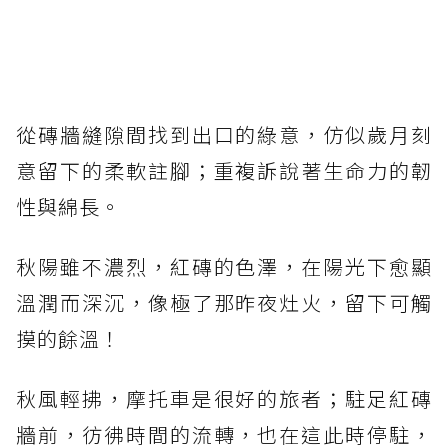
從磚牆縫隙間找到出口的綠意，仿似歲月刻
意留下的柔軟註腳；重複訴說著生命力的韌
性與綿長。
秋陽雖不濃烈，紅磚的色澤，在陽光下愈顯
溫潤而深沉，像極了那昨夜灶火，留下可觸
摸的餘溫！
秋風輕拂，摩托車是很好的旅者；駐足紅磚
牆前，彷彿時間的流轉，也在這此時停駐，