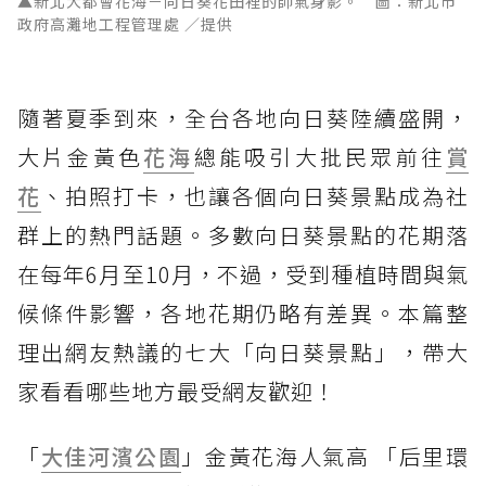
▲新北大都會花海－向日葵花田裡的帥氣身影。 圖：新北市
政府高灘地工程管理處 ／提供
隨著夏季到來，全台各地向日葵陸續盛開，
大片金黃色
花海
總能吸引大批民眾前往
賞
花
、拍照打卡，也讓各個向日葵景點成為社
群上的熱門話題。多數向日葵景點的花期落
在每年6月至10月，不過，受到種植時間與氣
候條件影響，各地花期仍略有差異。本篇整
理出網友熱議的七大「向日葵景點」，帶大
家看看哪些地方最受網友歡迎！
「
大佳河濱公園
」金黃花海人氣高 「后里環