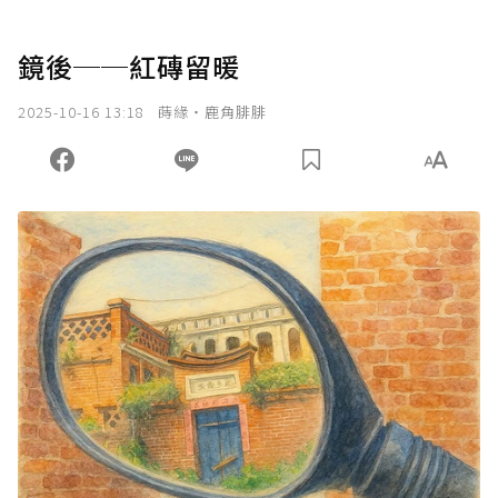
鏡後──紅磚留暖
2025-10-16 13:18
蒔緣‧鹿角腓腓