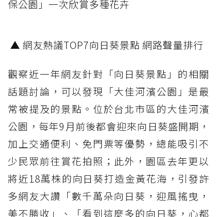
保公園」一次欣賞多種花卉
▲ 網友熱議TOP7向日葵景點 網路聲量排行
觀察近一年網友針對「向日葵景點」的相關
話題討論，可以發現「大佳河濱公園」是最
常被提及的景點。位於台北市區的大佳河濱
公園，每年9月前後都會迎來向日葵盛開期，
加上交通便利、免門票等優勢，總能吸引不
少民眾前往賞花拍照；此外，園區去年更以
將近18萬株的向日葵打造金黃花海，引發許
多網友大讚「數千萬朵向日葵，迎風搖曳，
美不勝收」、「看到這麼多的向日葵，心都