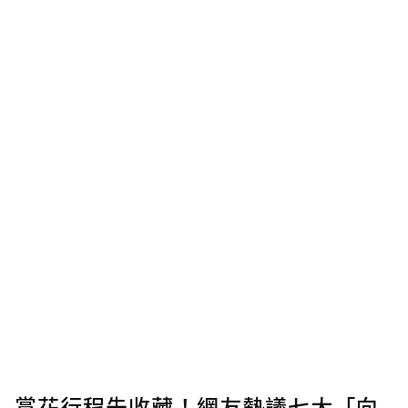
賞花行程先收藏！網友熱議七大「向