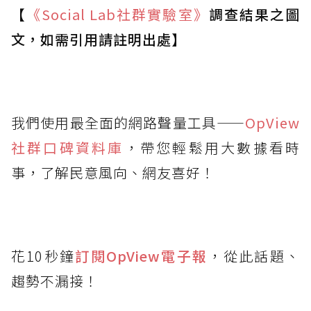
【
《Social Lab
社群實驗室》
調查結果之圖
文，如需引用請註明出處】
我們使用最全面的網路聲量工具——
OpView
社群口碑資料庫
，帶您輕鬆用大數據看時
事，了解民意風向、網友喜好！
花10秒鐘
訂閱OpView
電子報
，從此話題、
趨勢不漏接！