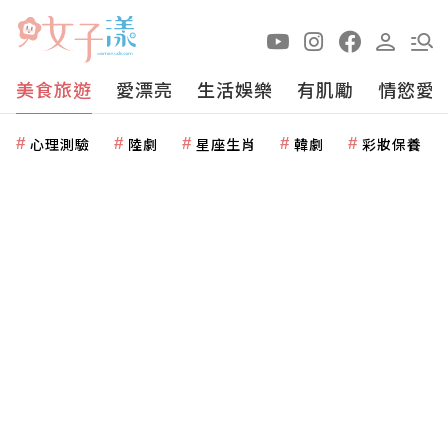
美食旅遊
愛漂亮
生活娛樂
有肌勵
情慾愛
心理測驗
陸劇
星座生肖
韓劇
彩妝保養