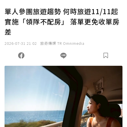
U 利點數 1 點 = NTD 1 元。
單人參團旅遊趨勢 何時旅遊11/11起
實施「領隊不配房」 落單更免收單房
確認送出
差
我已詳閱贊助說明，且同意站方的使用條款。
2026-07-31 21:02
旅奇傳媒 TR Omnimedia
您當前剩餘 U 利點數：
0
點；前往
購買點數