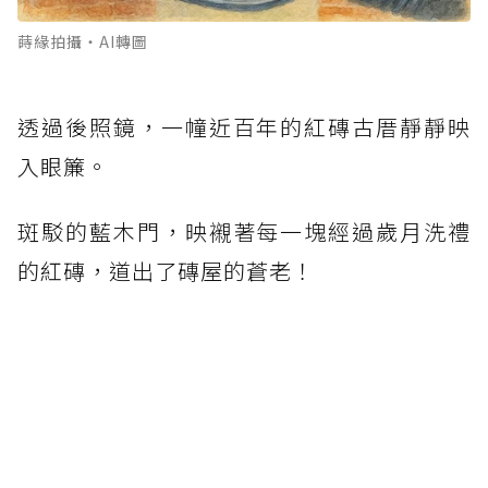
蒔緣拍攝‧AI轉圖
透過後照鏡，一幢近百年的紅磚古厝靜靜映
入眼簾。
斑駁的藍木門，映襯著每一塊經過歲月洗禮
的紅磚，道出了磚屋的蒼老！