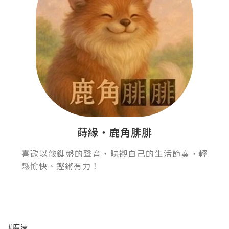
蒔緣‧鹿角腓腓
喜歡以敲鍵盤的聲音，映襯自己的生活節奏，輕
鬆愉快、鏗鏘有力！
#鹿港