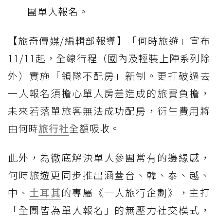
團單人報名。
【旅奇傳媒/編輯部報導】「何時旅遊」宣布
11/11起，全線行程（國內及輕裝上陣系列除
外）實施「領隊不配房」新制。更打破過去
一人報名須擔心單人房差造成的旅費負擔，
未來若落單旅客無法成功配房，衍生費用將
由何時
旅行社
全額吸收。
此外，為徹底解決單人參團常有的邊緣感，
何時旅遊更同步推出涵蓋台、韓、泰、越、
中、
土耳其
的專屬《一人旅行企劃》，主打
「全團皆為單人報名」的無壓力社交模式，