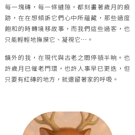
每一塊磚，每一條縫隙，都刻畫著歲月的痕
跡，在在想傾訴它們心中所蘊藏，那些過度
飽和的時轉境移故事，而我們這些過客，也
只能輕輕地撫摸它、凝視它…。
鏡外的我，在現代與古老之間停頓半晌。也
許歲月已催老門環，也許人事早已更迭，但
只要有紅磚的地方，就還留著家的呼吸。