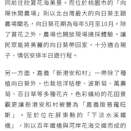
同前往欣賞花海美景。而位於桃園市的「向
陽休閒農場」則以北台灣最大的向日葵主題
農場聞名，向日葵花期為每年5月至10月。除
了賞花之外，農場也開放現場摘採體驗，讓
民眾能將美麗的向日葵帶回家，十分適合親
子、情侶安排半日遊行程。
另一方面，嘉義「新港安和村」一帶除了種
植向日葵外，也栽培洋桔梗、波斯菊、萬壽
菊、百日草等多種花卉，色彩繽紛的花田景
觀更讓新港安和村被譽為「嘉義版普羅旺
斯」。至於位在屏東縣的「下淡水溪鐵
橋」，則以百年鐵橋與河岸花海交織而成的