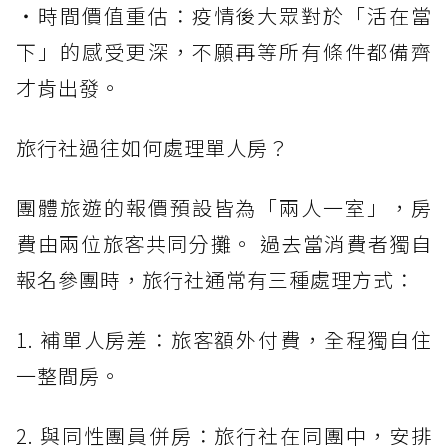
・時間價值重估：疫情後大眾對於「活在當
下」的感受更深，不願再等所有條件都備齊
才肯出發。
旅行社過往如何處理單人房？
團體旅遊的報價預設皆為「兩人一室」，房
費由兩位旅客共同分攤。 過去當消費者獨自
報名參團時，旅行社通常有三種處理方式：
1. 補單人房差：旅客額外付費，全程獨自住
一整間房。
2. 與同性團員併房：旅行社在同團中，安排