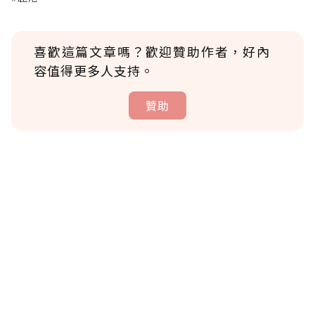
喜歡這篇文章嗎？歡迎贊助作者，好內
容值得更多人支持。
贊助
贊助說明
為了鼓勵作者持續創作更好的內容，會員可以
使用「贊助」功能實質回饋給喜愛的作者。可
將您認為適合的點數贈送給作者，一旦使用贊
助點數即不得撤銷，單筆贊助最低點數為30
點，最高點數沒有上限。