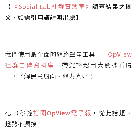
【
《Social Lab
社群實驗室》
調查結果之圖
文，如需引用請註明出處】
我們使用最全面的網路聲量工具——
OpView
社群口碑資料庫
，帶您輕鬆用大數據看時
事，了解民意風向、網友喜好！
花10秒鐘
訂閱OpView
電子報
，從此話題、
趨勢不漏接！