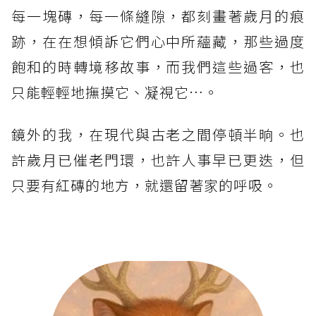
每一塊磚，每一條縫隙，都刻畫著歲月的痕
跡，在在想傾訴它們心中所蘊藏，那些過度
飽和的時轉境移故事，而我們這些過客，也
只能輕輕地撫摸它、凝視它…。
鏡外的我，在現代與古老之間停頓半晌。也
許歲月已催老門環，也許人事早已更迭，但
只要有紅磚的地方，就還留著家的呼吸。