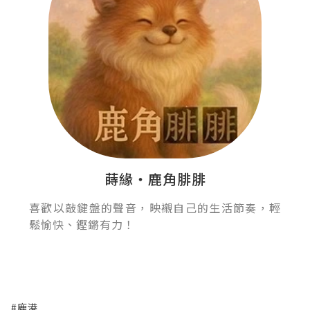
蒔緣‧鹿角腓腓
喜歡以敲鍵盤的聲音，映襯自己的生活節奏，輕
鬆愉快、鏗鏘有力！
#鹿港