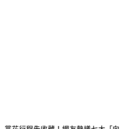
賞花行程先收藏！網友熱議七大「向