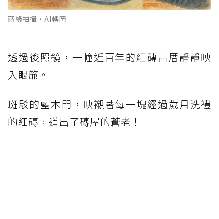
蒔緣拍攝‧AI轉圖
透過後照鏡，一幢近百年的紅磚古厝靜靜映
入眼簾。
斑駁的藍木門，映襯著每一塊經過歲月洗禮
的紅磚，道出了磚屋的蒼老！