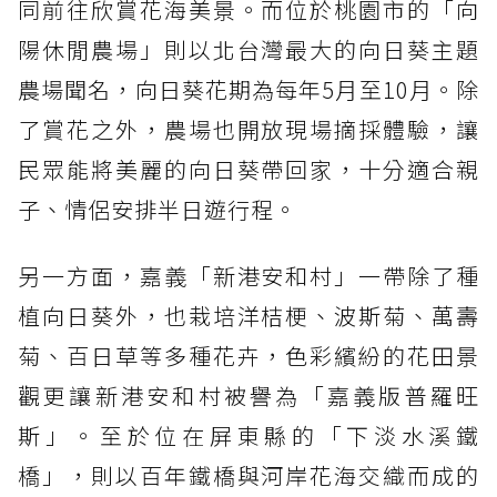
同前往欣賞花海美景。而位於桃園市的「向
陽休閒農場」則以北台灣最大的向日葵主題
農場聞名，向日葵花期為每年5月至10月。除
了賞花之外，農場也開放現場摘採體驗，讓
民眾能將美麗的向日葵帶回家，十分適合親
子、情侶安排半日遊行程。
另一方面，嘉義「新港安和村」一帶除了種
植向日葵外，也栽培洋桔梗、波斯菊、萬壽
菊、百日草等多種花卉，色彩繽紛的花田景
觀更讓新港安和村被譽為「嘉義版普羅旺
斯」。至於位在屏東縣的「下淡水溪鐵
橋」，則以百年鐵橋與河岸花海交織而成的