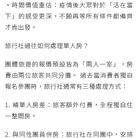
・時間價值重估：疫情後大眾對於「活在當
下」的感受更深，不願再等所有條件都備齊
才肯出發。
旅行社過往如何處理單人房？
團體旅遊的報價預設皆為「兩人一室」，房
費由兩位旅客共同分攤。 過去當消費者獨自
報名參團時，旅行社通常有三種處理方式：
1. 補單人房差：旅客額外付費，全程獨自住
一整間房。
2. 與同性團員併房：旅行社在同團中，安排