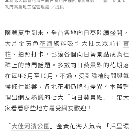
▲新北大都會花海－向日葵花田裡的帥氣身影。 圖：新北市
政府高灘地工程管理處 ／提供
隨著夏季到來，全台各地向日葵陸續盛開，
大片金黃色
花海
總能吸引大批民眾前往
賞
花
、拍照打卡，也讓各個向日葵景點成為社
群上的熱門話題。多數向日葵景點的花期落
在每年6月至10月，不過，受到種植時間與氣
候條件影響，各地花期仍略有差異。本篇整
理出網友熱議的七大「向日葵景點」，帶大
家看看哪些地方最受網友歡迎！
「
大佳河濱公園
」金黃花海人氣高 「后里環