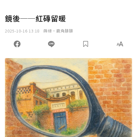
鏡後──紅磚留暖
2025-10-16 13:18
蒔緣‧鹿角腓腓