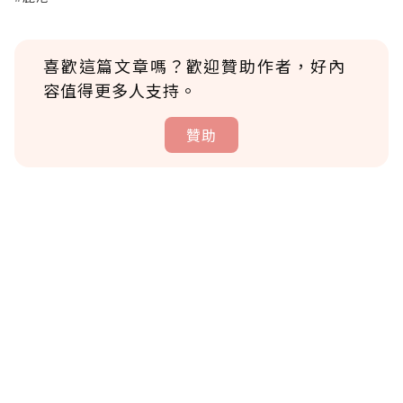
喜歡這篇文章嗎？歡迎贊助作者，好內
容值得更多人支持。
贊助
贊助說明
為了鼓勵作者持續創作更好的內容，會員可以
使用「贊助」功能實質回饋給喜愛的作者。可
將您認為適合的點數贈送給作者，一旦使用贊
助點數即不得撤銷，單筆贊助最低點數為30
點，最高點數沒有上限。