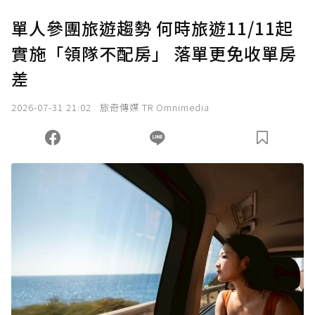
U 利點數 1 點 = NTD 1 元。
單人參團旅遊趨勢 何時旅遊11/11起
實施「領隊不配房」 落單更免收單房
確認送出
差
我已詳閱贊助說明，且同意站方的使用條款。
2026-07-31 21:02
旅奇傳媒 TR Omnimedia
您當前剩餘 U 利點數：
0
點；前往
購買點數