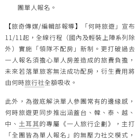
團單人報名。
【旅奇傳媒/編輯部報導】「何時旅遊」宣布
11/11起，全線行程（國內及輕裝上陣系列除
外）實施「領隊不配房」新制。更打破過去
一人報名須擔心單人房差造成的旅費負擔，
未來若落單旅客無法成功配房，衍生費用將
由何時
旅行社
全額吸收。
此外，為徹底解決單人參團常有的邊緣感，
何時旅遊更同步推出涵蓋台、韓、泰、越、
中、
土耳其
的專屬《一人旅行企劃》，主打
「全團皆為單人報名」的無壓力社交模式，