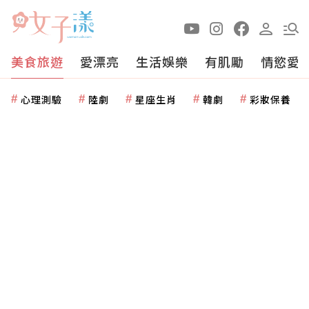
美食旅遊
愛漂亮
生活娛樂
有肌勵
情慾愛
心理測驗
陸劇
星座生肖
韓劇
彩妝保養