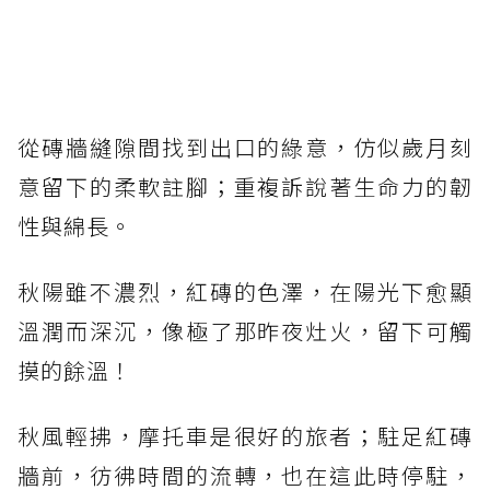
從磚牆縫隙間找到出口的綠意，仿似歲月刻
意留下的柔軟註腳；重複訴說著生命力的韌
性與綿長。
秋陽雖不濃烈，紅磚的色澤，在陽光下愈顯
溫潤而深沉，像極了那昨夜灶火，留下可觸
摸的餘溫！
秋風輕拂，摩托車是很好的旅者；駐足紅磚
牆前，彷彿時間的流轉，也在這此時停駐，