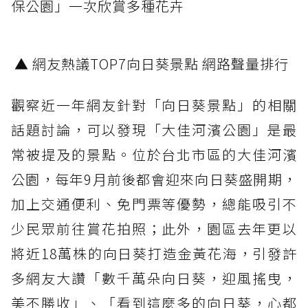
保公園」一次欣賞多種花卉
▲ 網友熱議TOP7向日葵景點 網路聲量排行
觀察近一年網友針對「向日葵景點」的相關
話題討論，可以發現「大佳河濱公園」是最
常被提及的景點。位於台北市區的大佳河濱
公園，每年9月前後都會迎來向日葵盛開期，
加上交通便利、免門票等優勢，總能吸引不
少民眾前往賞花拍照；此外，園區去年更以
將近18萬株的向日葵打造金黃花海，引發許
多網友大讚「數千萬朵向日葵，迎風搖曳，
美不勝收」、「看到這麼多的向日葵，心都