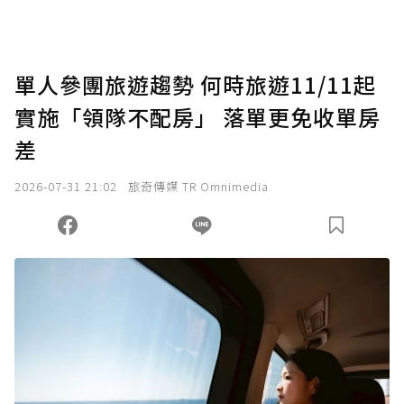
助點數即不得撤銷，單筆贊助最低點數為30
點，最高點數沒有上限。
U 利點數 1 點 = NTD 1 元。
單人參團旅遊趨勢 何時旅遊11/11起
實施「領隊不配房」 落單更免收單房
確認送出
差
我已詳閱贊助說明，且同意站方的使用條款。
2026-07-31 21:02
旅奇傳媒 TR Omnimedia
您當前剩餘 U 利點數：
0
點；前往
購買點數