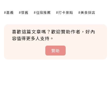
#嘉義
#懷舊
#住宿推薦
#打卡景點
#美食探店
喜歡這篇文章嗎？歡迎贊助作者，好內
容值得更多人支持。
贊助
贊助說明
為了鼓勵作者持續創作更好的內容，會員可以
使用「贊助」功能實質回饋給喜愛的作者。可
將您認為適合的點數贈送給作者，一旦使用贊