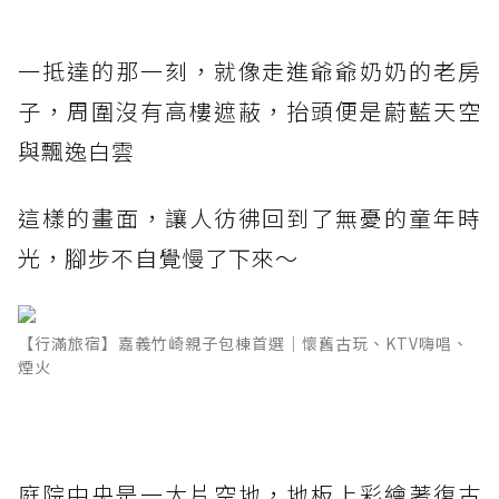
一抵達的那一刻，就像走進爺爺奶奶的老房
子，周圍沒有高樓遮蔽，抬頭便是蔚藍天空
與飄逸白雲
這樣的畫面，讓人彷彿回到了無憂的童年時
光，腳步不自覺慢了下來～
【行滿旅宿】嘉義竹崎親子包棟首選｜懷舊古玩、KTV嗨唱、
煙火
庭院中央是一大片空地，地板上彩繪著復古