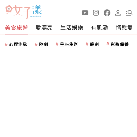
美食旅遊
愛漂亮
生活娛樂
有肌勵
情慾愛
心理測驗
陸劇
星座生肖
韓劇
彩妝保養