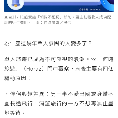
▲自11/ 11起實施「領隊不配房」新制，更主動吸收未成功配
房的衍生費用。 圖：何時旅遊／提供
為什麼這幾年單人參團的人變多了？
單人旅遊已成為不可忽視的浪潮。依「何時
旅遊」（Horaz）門市觀察，背後主要有四個
驅動原因：
・伴侶興趣差異：另一半不愛出國或身體不
宜長途飛行，渴望旅行的一方不想再無止盡
地等待。