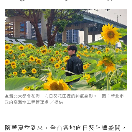
▲新北大都會花海－向日葵花田裡的帥氣身影。 圖：新北市
政府高灘地工程管理處 ／提供
隨著夏季到來，全台各地向日葵陸續盛開，