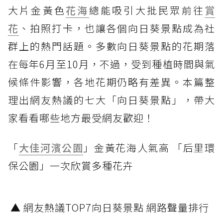
大片金黃色
花海
總能吸引大批民眾前往
賞
花
、拍照打卡，也讓各個向日葵景點成為社
群上的熱門話題。多數向日葵景點的花期落
在每年6月至10月，不過，受到種植時間與氣
候條件影響，各地花期仍略有差異。本篇整
理出網友熱議的七大「向日葵景點」，帶大
家看看哪些地方最受網友歡迎！
「
大佳河濱公園
」金黃花海人氣高 「后里環
保公園」一次欣賞多種花卉
▲ 網友熱議TOP7向日葵景點 網路聲量排行