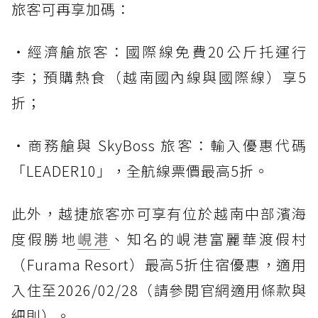
旅客可再享加碼：
・經濟艙旅客：國際線免費20公斤托運行
李；預購熱食（越南國內線與國際線）享5
折；
・商務艙與 SkyBoss 旅客：輸入優惠代碼
「LEADER10」，全航線票價最高5折。
此外，越捷旅客亦可享有位於越南中部濱海
度假勝地
峴港
、知名的峴港富麗華渡假村
（Furama Resort）最高5折住宿優惠，適用
入住至2026/02/28（請參閱官網適用條款與
細則）。