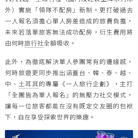
外）實施「領隊不配房」新制。更打破過去
一人報名須擔心單人房差造成的旅費負擔，
未來若落單旅客無法成功配房，衍生費用將
由何時
旅行社
全額吸收。
此外，為徹底解決單人參團常有的邊緣感，
何時旅遊更同步推出涵蓋台、韓、泰、越、
中、
土耳其
的專屬《一人旅行企劃》，主打
「全團皆為單人報名」的無壓力社交模式，
讓每一位旅客都能在沒有既定交友圈的包袱
下，自在享受探索世界的樂趣。