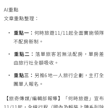
AI重點
文章重點整理：
重點一：
何時旅遊11/11起全面實施領隊
不配房新制。
重點二：
落單旅客若無法配房，單房差
由旅行社全額吸收。
重點三：
另推6地一人旅行企劃，主打全
團單人報名。
【旅奇傳媒/編輯部報導】「何時旅遊」宣布
11/11起，全線行程（國內及輕裝上陣系列除