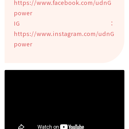
https://www.facebook.com/udnG
power
IG：
https://www.instagram.com/udnG
power