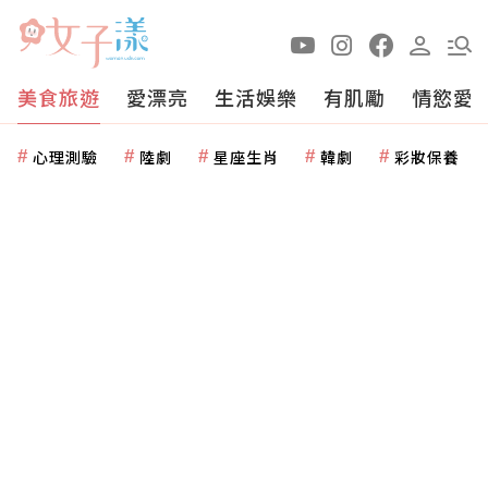
美食旅遊
愛漂亮
生活娛樂
有肌勵
情慾愛
心理測驗
陸劇
星座生肖
韓劇
彩妝保養