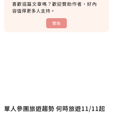
喜歡這篇文章嗎？歡迎贊助作者，好內
容值得更多人支持。
贊助
贊助說明
為了鼓勵作者持續創作更好的內容，會員可以
使用「贊助」功能實質回饋給喜愛的作者。可
將您認為適合的點數贈送給作者，一旦使用贊
助點數即不得撤銷，單筆贊助最低點數為30
點，最高點數沒有上限。
U 利點數 1 點 = NTD 1 元。
單人參團旅遊趨勢 何時旅遊11/11起