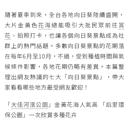
隨著夏季到來，全台各地向日葵陸續盛開，
大片金黃色
花海
總能吸引大批民眾前往
賞
花
、拍照打卡，也讓各個向日葵景點成為社
群上的熱門話題。多數向日葵景點的花期落
在每年6月至10月，不過，受到種植時間與氣
候條件影響，各地花期仍略有差異。本篇整
理出網友熱議的七大「向日葵景點」，帶大
家看看哪些地方最受網友歡迎！
「
大佳河濱公園
」金黃花海人氣高 「后里環
保公園」一次欣賞多種花卉