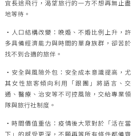
宜長途飛行，渴望旅行的一方不想再無止盡
地等待。
・人口結構改變：晚婚、不婚比例上升，許
多具備經濟能力與時間的單身族群，卻苦於
找不到合適的旅伴。
・安全與風險外包：安全成本意識提高，尤
其女性旅客傾向利用「跟團」將語言、交
通、醫療、治安等不可控風險，交給專業領
隊與旅行社制度。
・時間價值重估：疫情後大眾對於「活在當
下」的感受更深，不願再等所有條件都備齊