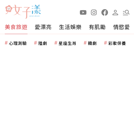
美食旅遊
愛漂亮
生活娛樂
有肌勵
情慾愛
心理測驗
陸劇
星座生肖
韓劇
彩妝保養