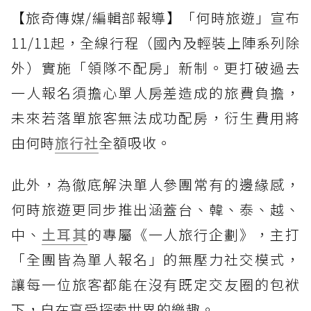
【旅奇傳媒/編輯部報導】「何時旅遊」宣布
11/11起，全線行程（國內及輕裝上陣系列除
外）實施「領隊不配房」新制。更打破過去
一人報名須擔心單人房差造成的旅費負擔，
未來若落單旅客無法成功配房，衍生費用將
由何時
旅行社
全額吸收。
此外，為徹底解決單人參團常有的邊緣感，
何時旅遊更同步推出涵蓋台、韓、泰、越、
中、
土耳其
的專屬《一人旅行企劃》，主打
「全團皆為單人報名」的無壓力社交模式，
讓每一位旅客都能在沒有既定交友圈的包袱
下，自在享受探索世界的樂趣。