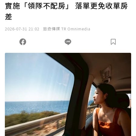
實施「領隊不配房」 落單更免收單房
確認送出
差
我已詳閱贊助說明，且同意站方的使用條款。
2026-07-31 21:02
旅奇傳媒 TR Omnimedia
您當前剩餘 U 利點數：
0
點；前往
購買點數