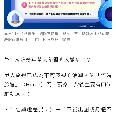
▲自11/ 11起實施「領隊不配房」新制，更主動吸收未成功配
房的衍生費用。 圖：何時旅遊／提供
為什麼這幾年單人參團的人變多了？
單人旅遊已成為不可忽視的浪潮。依「何時
旅遊」（Horaz）門市觀察，背後主要有四個
驅動原因：
・伴侶興趣差異：另一半不愛出國或身體不