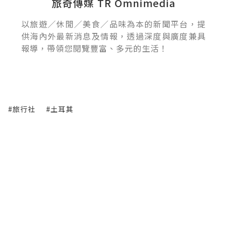
旅奇傳媒 TR Omnimedia
以旅遊／休閒／美食／品味為本的新聞平台，提
供海內外最新消息及情報，透過深度與廣度兼具
報導，帶領您閱覽豐富、多元的生活！
#旅行社
#土耳其