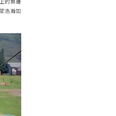
上的無邊
俯望浩瀚如