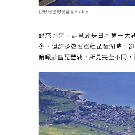
視野絕佳的琵琶湖Valley。
說來也奇，琵琶湖是日本第一大
多，但許多遊客途經琵琶湖時，卻
俯瞰蔚藍琵琶湖，所見完全不同，而