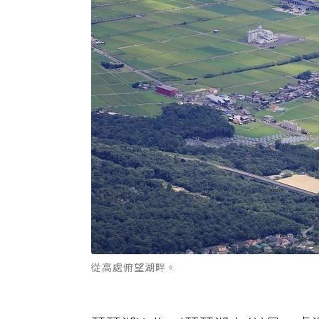
從高處俯望湖畔。