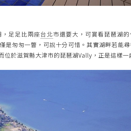
湖，足足比兩座
台北
市還要大，可賞看琵琶湖的
僅是匆匆一瞥，可說十分可惜。其實湖畔若能尋
位於滋賀縣大津市的琵琶湖Vally，正是這樣一