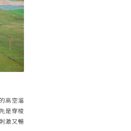
癮的高空溜
，先是穿梭
刺激又暢