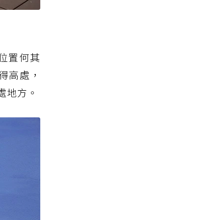
位置何其
得高處，
處地方。