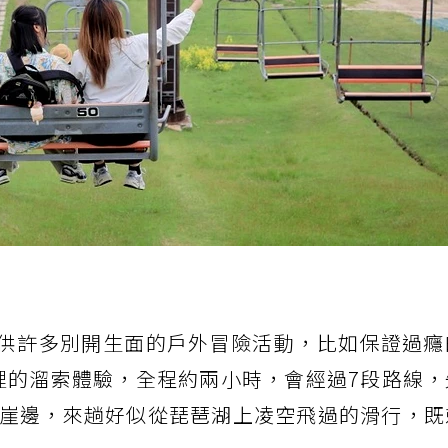
還提供許多別開生面的戶外冒險活動，比如保證過
一。這裡的溜索體驗，全程約兩小時，會經過7段路線
崖邊，來趟好似從琵琶湖上凌空飛過的滑行，既