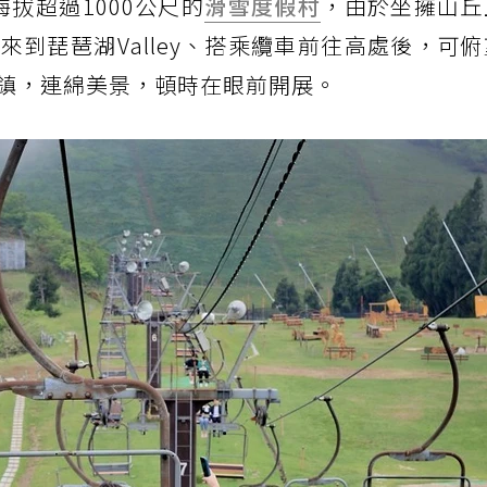
處海拔超過1000公尺的
滑雪度假村
，由於坐擁山丘
到琵琶湖Valley、搭乘纜車前往高處後，可
鎮，連綿美景，頓時在眼前開展。