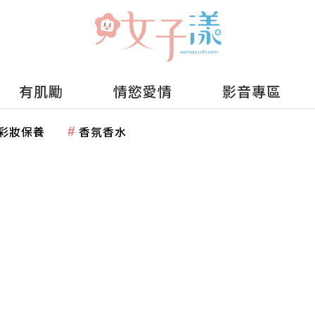
有肌勵
情慾愛情
影音專區
彩妝保養
香氛香水