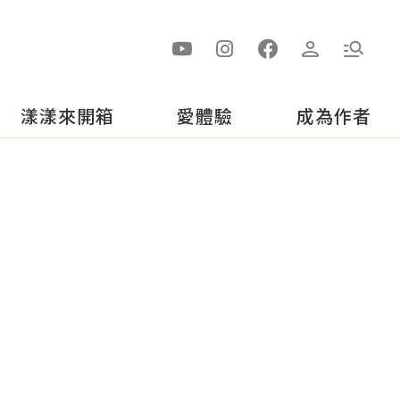
漾漾來開箱
愛體驗
成為作者