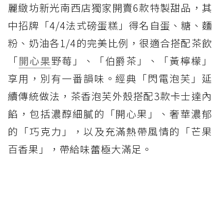
麗緻坊新光南西店獨家開賣6款特製甜品，其
中招牌「4/4法式磅蛋糕」得名自蛋、糖、麵
粉、奶油各1/4的完美比例，很適合搭配茶飲
「
開心果
野莓」、「伯爵茶」、「黃檸檬」
享用，別有一番韻味。經典「閃電泡芙」延
續傳統做法，茶香泡芙外殼搭配3款卡士達內
餡，包括濃醇細膩的「開心果」、奢華濃郁
的「巧克力」，以及充滿熱帶風情的「芒果
百香果」，帶給味蕾極大滿足。