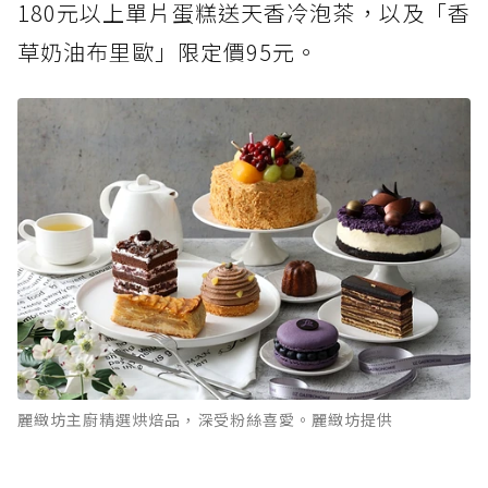
180元以上單片蛋糕送天香冷泡茶，以及「香
草奶油布里歐」限定價95元。
麗緻坊主廚精選烘焙品，深受粉絲喜愛。麗緻坊提供