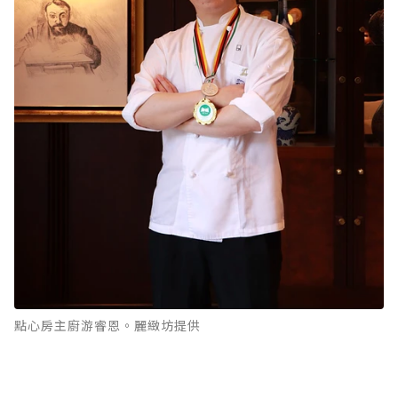
點心房主廚游睿恩。麗緻坊提供