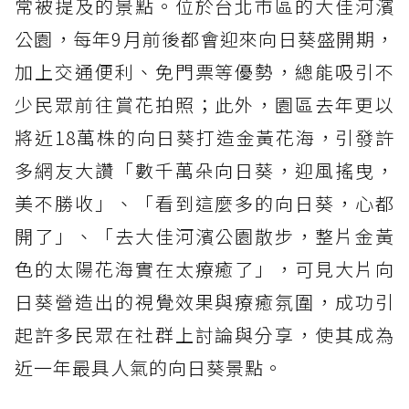
常被提及的景點。位於台北市區的大佳河濱
公園，每年9月前後都會迎來向日葵盛開期，
加上交通便利、免門票等優勢，總能吸引不
少民眾前往賞花拍照；此外，園區去年更以
將近18萬株的向日葵打造金黃花海，引發許
多網友大讚「數千萬朵向日葵，迎風搖曳，
美不勝收」、「看到這麼多的向日葵，心都
開了」、「去大佳河濱公園散步，整片金黃
色的太陽花海實在太療癒了」，可見大片向
日葵營造出的視覺效果與療癒氛圍，成功引
起許多民眾在社群上討論與分享，使其成為
近一年最具人氣的向日葵景點。