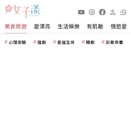
美食旅遊
愛漂亮
生活娛樂
有肌勵
情慾愛
心理測驗
陸劇
星座生肖
韓劇
彩妝保養