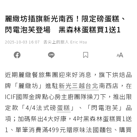
麗緻坊插旗新光南西！限定磅蛋糕、
閃電泡芙登場 黑森林蛋糕買1送1
2025-10-03 16:07
舌尖上的旅人 Eric Hsu
近期麗緻餐旅集團迎來好消息，旗下烘焙品
牌「麗緻坊」進駐
新光三越台北
南西店，在
ICIF國際金牌點心房主廚團隊操刀下，推出限
定款「4/4法式磅
蛋糕
」、「閃電泡芙」品
項；加碼祭出4大好康，4吋黑森林蛋糕買1送
1、單筆消費滿499元贈原味法國麵包、購買