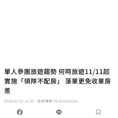
贊助說明
為了鼓勵作者持續創作更好的內容，會員可以
使用「贊助」功能實質回饋給喜愛的作者。可
將您認為適合的點數贈送給作者，一旦使用贊
助點數即不得撤銷，單筆贊助最低點數為30
點，最高點數沒有上限。
U 利點數 1 點 = NTD 1 元。
單人參團旅遊趨勢 何時旅遊11/11起
實施「領隊不配房」 落單更免收單房
確認送出
差
我已詳閱贊助說明，且同意站方的使用條款。
2026-07-31 21:02
旅奇傳媒 TR Omnimedia
您當前剩餘 U 利點數：
0
點；前往
購買點數