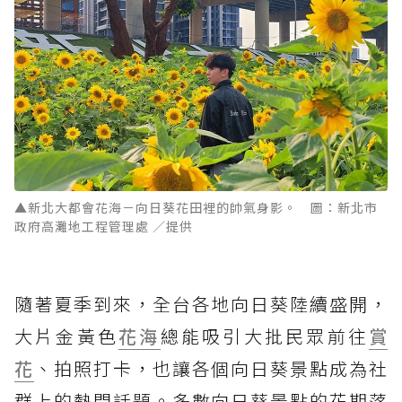
▲新北大都會花海－向日葵花田裡的帥氣身影。 圖：新北市
政府高灘地工程管理處 ／提供
隨著夏季到來，全台各地向日葵陸續盛開，
大片金黃色
花海
總能吸引大批民眾前往
賞
花
、拍照打卡，也讓各個向日葵景點成為社
群上的熱門話題。多數向日葵景點的花期落