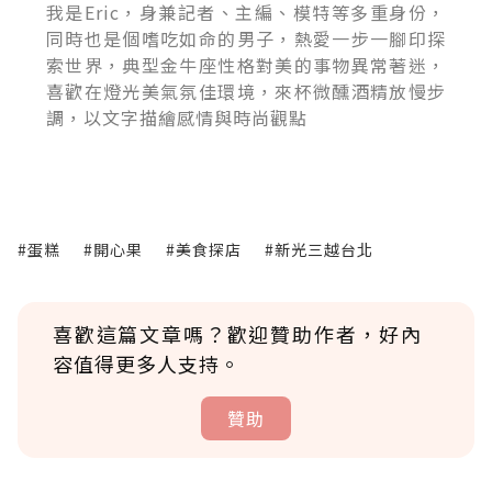
我是Eric，身兼記者、主編、模特等多重身份，
同時也是個嗜吃如命的男子，熱愛一步一腳印探
索世界，典型金牛座性格對美的事物異常著迷，
喜歡在燈光美氣氛佳環境，來杯微醺酒精放慢步
調，以文字描繪感情與時尚觀點
#蛋糕
#開心果
#美食探店
#新光三越台北
喜歡這篇文章嗎？歡迎贊助作者，好內
容值得更多人支持。
贊助