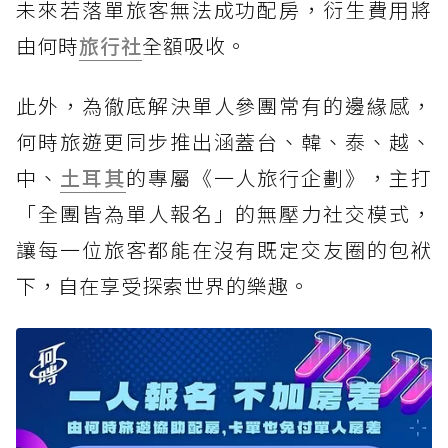
未來若落單旅客無法成功配房，衍生費用將
由何時
旅行社
全額吸收。
此外，為徹底解決單人參團常有的邊緣感，
何時旅遊更同步推出涵蓋台、韓、泰、越、
中、
土耳其
的專屬《一人旅行企劃》，主打
「全團皆為單人報名」的無壓力社交模式，
讓每一位旅客都能在沒有既定交友圈的包袱
下，自在享受探索世界的樂趣。