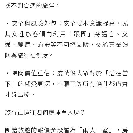
找不到合適的旅伴。
・安全與風險外包：安全成本意識提高，尤
其女性旅客傾向利用「跟團」將語言、交
通、醫療、治安等不可控風險，交給專業領
隊與旅行社制度。
・時間價值重估：疫情後大眾對於「活在當
下」的感受更深，不願再等所有條件都備齊
才肯出發。
旅行社過往如何處理單人房？
團體旅遊的報價預設皆為「兩人一室」，房