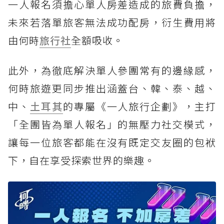
一人報名須擔心單人房差造成的旅費負擔，
未來若落單旅客無法成功配房，衍生費用將
由何時
旅行社
全額吸收。
此外，為徹底解決單人參團常有的邊緣感，
何時旅遊更同步推出涵蓋台、韓、泰、越、
中、
土耳其
的專屬《一人旅行企劃》，主打
「全團皆為單人報名」的無壓力社交模式，
讓每一位旅客都能在沒有既定交友圈的包袱
下，自在享受探索世界的樂趣。