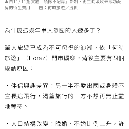
▲自11/ 11起實施「領隊不配房」新制，更主動吸收未成功配
房的衍生費用。 圖：何時旅遊／提供
為什麼這幾年單人參團的人變多了？
單人旅遊已成為不可忽視的浪潮。依「何時
旅遊」（Horaz）門市觀察，背後主要有四個
驅動原因：
・伴侶興趣差異：另一半不愛出國或身體不
宜長途飛行，渴望旅行的一方不想再無止盡
地等待。
・人口結構改變：晚婚、不婚比例上升，許