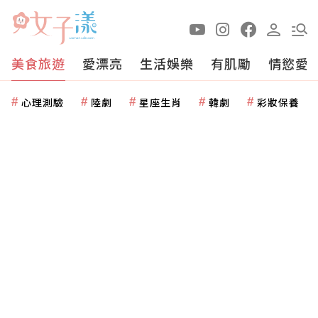
美食旅遊
愛漂亮
生活娛樂
有肌勵
情慾愛
心理測驗
陸劇
星座生肖
韓劇
彩妝保養