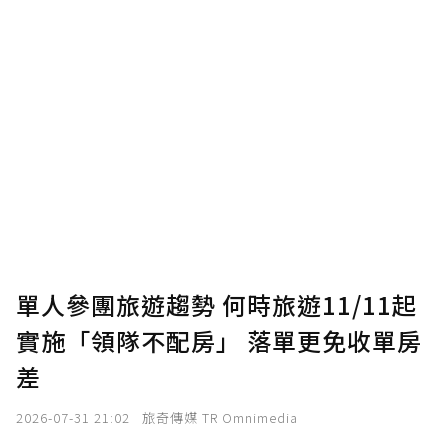
單人參團旅遊趨勢 何時旅遊11/11起
實施「領隊不配房」 落單更免收單房
差
2026-07-31 21:02
旅奇傳媒 TR Omnimedia