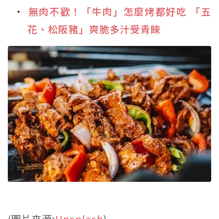
無肉不歡！「牛肉」怎麼烤都好吃 「五
花、松阪豬」爽脆多汁受青睞
(圖片來源:
Unsplash
)