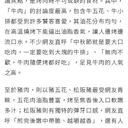
議焦點，是烤肉時不可或缺的食材。其中，
「牛肉」的討論度最高，包含牛五花、牛小
排都受到許多饕客喜愛，其油花分布均勻，
在高溫燒烤下能逼出油脂香氣，讓人邊烤邊
流口水。不少網友直呼「中秋節就是要大口
吃肉，一定要吃到大塊的牛排」、「無肉不
歡，牛肉隨便烤都好吃」，足見牛肉的人氣
之高。
至於豬肉，則以豬五花、松阪豬最受網友青
睞，五花肉油脂豐富，烤至焦香後入口軟嫩
多汁；松阪豬則有獨特的彈牙口感，網友直
呼「煎完後嫩中帶脆、越嚼越香」，還有人