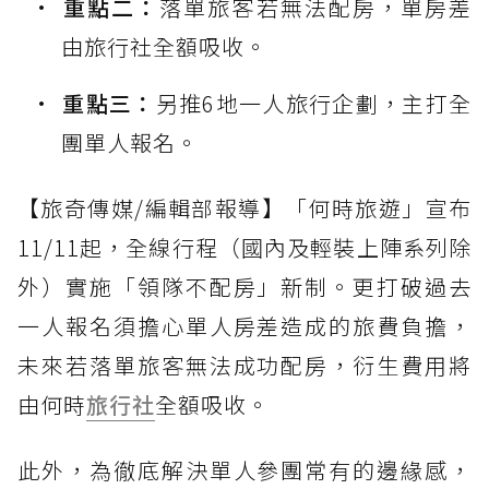
重點二：
落單旅客若無法配房，單房差
由旅行社全額吸收。
重點三：
另推6地一人旅行企劃，主打全
團單人報名。
【旅奇傳媒/編輯部報導】「何時旅遊」宣布
11/11起，全線行程（國內及輕裝上陣系列除
外）實施「領隊不配房」新制。更打破過去
一人報名須擔心單人房差造成的旅費負擔，
未來若落單旅客無法成功配房，衍生費用將
由何時
旅行社
全額吸收。
此外，為徹底解決單人參團常有的邊緣感，