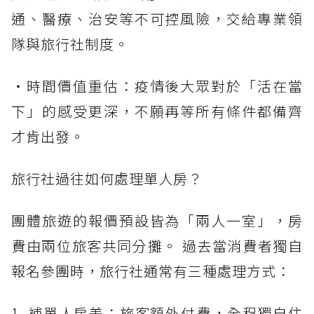
通、醫療、治安等不可控風險，交給專業領
隊與旅行社制度。
・時間價值重估：疫情後大眾對於「活在當
下」的感受更深，不願再等所有條件都備齊
才肯出發。
旅行社過往如何處理單人房？
團體旅遊的報價預設皆為「兩人一室」，房
費由兩位旅客共同分攤。 過去當消費者獨自
報名參團時，旅行社通常有三種處理方式：
1. 補單人房差：旅客額外付費，全程獨自住