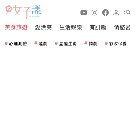
美食旅遊
愛漂亮
生活娛樂
有肌勵
情慾愛
心理測驗
陸劇
星座生肖
韓劇
彩妝保養