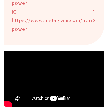
power
IG：
https://www.instagram.com/udnG
power