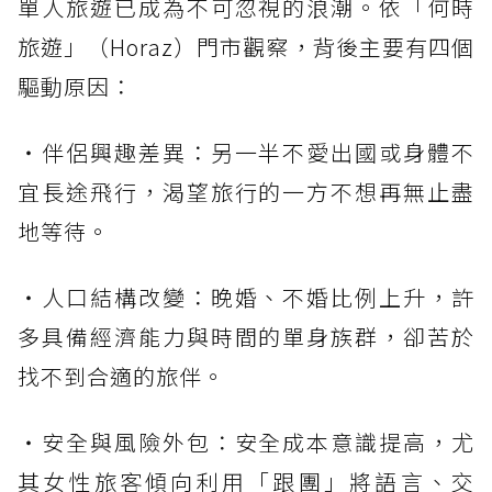
單人旅遊已成為不可忽視的浪潮。依「何時
旅遊」（Horaz）門市觀察，背後主要有四個
驅動原因：
・伴侶興趣差異：另一半不愛出國或身體不
宜長途飛行，渴望旅行的一方不想再無止盡
地等待。
・人口結構改變：晚婚、不婚比例上升，許
多具備經濟能力與時間的單身族群，卻苦於
找不到合適的旅伴。
・安全與風險外包：安全成本意識提高，尤
其女性旅客傾向利用「跟團」將語言、交