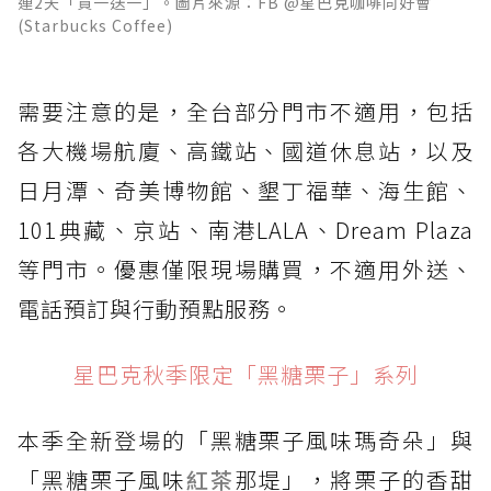
連2天「買一送一」。圖片來源：FB @星巴克咖啡同好會
(Starbucks Coffee)
需要注意的是，全台部分門市不適用，包括
各大機場航廈、高鐵站、國道休息站，以及
日月潭、奇美博物館、墾丁福華、海生館、
101典藏、京站、南港LALA、Dream Plaza
等門市。優惠僅限現場購買，不適用外送、
電話預訂與行動預點服務。
星巴克秋季限定「黑糖栗子」系列
本季全新登場的「黑糖栗子風味瑪奇朵」與
「黑糖栗子風味
紅茶
那堤」，將栗子的香甜