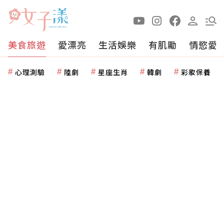
美食旅遊
愛漂亮
生活娛樂
有肌勵
情慾愛
心理測驗
陸劇
星座生肖
韓劇
彩妝保養