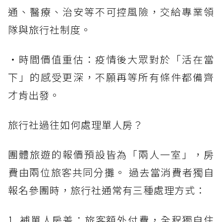
通、醫療、治安等不可控風險，交給專業領
隊與旅行社制度。
・時間價值重估：疫情後大眾對於「活在當
下」的感受更深，不願再等所有條件都備齊
才肯出發。
旅行社過往如何處理單人房？
團體旅遊的報價預設皆為「兩人一室」，房
費由兩位旅客共同分攤。 過去當消費者獨自
報名參團時，旅行社通常有三種處理方式：
1. 補單人房差：旅客額外付費，全程獨自住