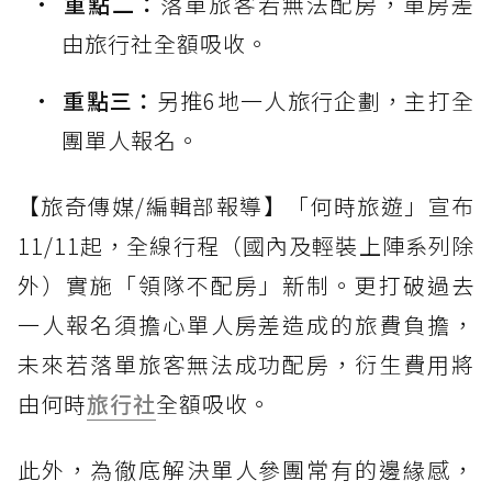
重點二：
落單旅客若無法配房，單房差
由旅行社全額吸收。
重點三：
另推6地一人旅行企劃，主打全
團單人報名。
【旅奇傳媒/編輯部報導】「何時旅遊」宣布
11/11起，全線行程（國內及輕裝上陣系列除
外）實施「領隊不配房」新制。更打破過去
一人報名須擔心單人房差造成的旅費負擔，
未來若落單旅客無法成功配房，衍生費用將
由何時
旅行社
全額吸收。
此外，為徹底解決單人參團常有的邊緣感，