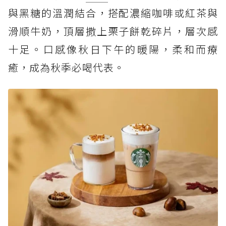
與黑糖的溫潤結合，搭配濃縮咖啡或紅茶與
滑順牛奶，頂層撒上栗子餅乾碎片，層次感
十足。口感像秋日下午的暖陽，柔和而療
癒，成為秋季必喝代表。