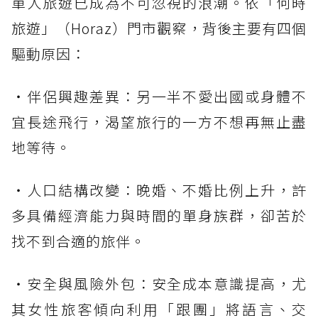
單人旅遊已成為不可忽視的浪潮。依「何時
旅遊」（Horaz）門市觀察，背後主要有四個
驅動原因：
・伴侶興趣差異：另一半不愛出國或身體不
宜長途飛行，渴望旅行的一方不想再無止盡
地等待。
・人口結構改變：晚婚、不婚比例上升，許
多具備經濟能力與時間的單身族群，卻苦於
找不到合適的旅伴。
・安全與風險外包：安全成本意識提高，尤
其女性旅客傾向利用「跟團」將語言、交