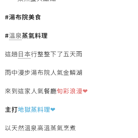
#湯布院美食
#
溫泉
蒸氣料理
這趟
日本
行整整下了五天雨
雨中漫步湯布院人氣金鱗湖
來到這家人氣餐廳
旬彩浪漫❤
主打
地獄蒸料理
❤
以天然溫泉高溫蒸氣烹煮