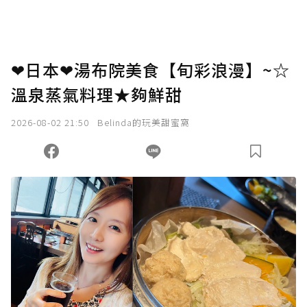
❤日本❤湯布院美食【旬彩浪漫】~☆
溫泉蒸氣料理★夠鮮甜
2026-08-02 21:50
Belinda的玩美甜蜜窩