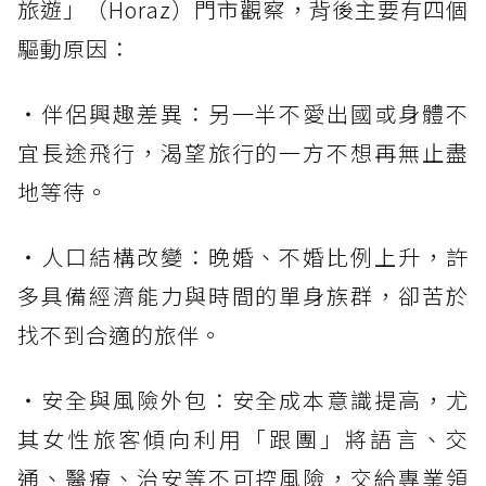
旅遊」（Horaz）門市觀察，背後主要有四個
驅動原因：
・伴侶興趣差異：另一半不愛出國或身體不
宜長途飛行，渴望旅行的一方不想再無止盡
地等待。
・人口結構改變：晚婚、不婚比例上升，許
多具備經濟能力與時間的單身族群，卻苦於
找不到合適的旅伴。
・安全與風險外包：安全成本意識提高，尤
其女性旅客傾向利用「跟團」將語言、交
通、醫療、治安等不可控風險，交給專業領