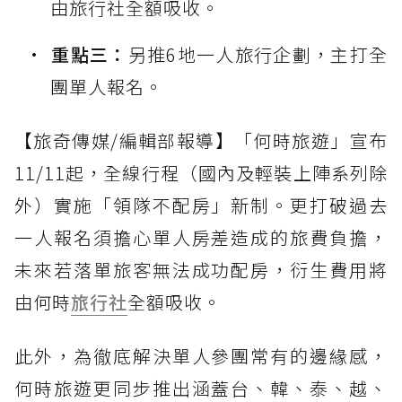
由旅行社全額吸收。
重點三：
另推6地一人旅行企劃，主打全
團單人報名。
【旅奇傳媒/編輯部報導】「何時旅遊」宣布
11/11起，全線行程（國內及輕裝上陣系列除
外）實施「領隊不配房」新制。更打破過去
一人報名須擔心單人房差造成的旅費負擔，
未來若落單旅客無法成功配房，衍生費用將
由何時
旅行社
全額吸收。
此外，為徹底解決單人參團常有的邊緣感，
何時旅遊更同步推出涵蓋台、韓、泰、越、