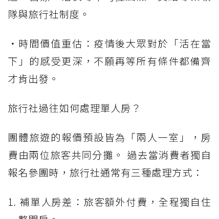
隊與旅行社制度。
・時間價值重估：疫情後大眾對於「活在當
下」的感受更深，不願再等所有條件都備齊
才肯出發。
旅行社過往如何處理單人房？
團體旅遊的報價預設皆為「兩人一室」，房
費由兩位旅客共同分攤。 過去當消費者獨自
報名參團時，旅行社通常有三種處理方式：
1. 補單人房差：旅客額外付費，全程獨自住