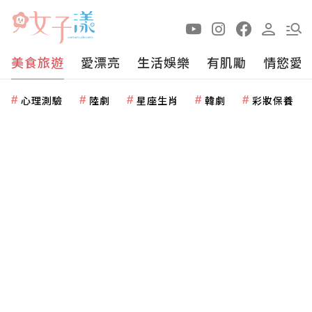
美食旅遊
愛漂亮
生活娛樂
有肌勵
情慾愛
心理測驗
陸劇
星座生肖
韓劇
彩妝保養