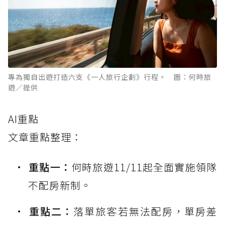
專為獨自出遊打造六支《一人旅行企劃》行程。 圖：何時旅
遊／提供
AI重點
文章重點整理：
重點一：
何時旅遊11/11起全面實施領隊
不配房新制。
重點二：
落單旅客若無法配房，單房差