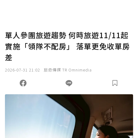
助點數即不得撤銷，單筆贊助最低點數為30
點，最高點數沒有上限。
U 利點數 1 點 = NTD 1 元。
單人參團旅遊趨勢 何時旅遊11/11起
實施「領隊不配房」 落單更免收單房
確認送出
差
我已詳閱贊助說明，且同意站方的使用條款。
2026-07-31 21:02
旅奇傳媒 TR Omnimedia
您當前剩餘 U 利點數：
0
點；前往
購買點數