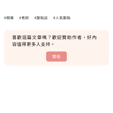
#開幕
#老師
#甜點店
#人氣甜點
喜歡這篇文章嗎？歡迎贊助作者，好內
容值得更多人支持。
贊助
贊助說明
為了鼓勵作者持續創作更好的內容，會員可以
使用「贊助」功能實質回饋給喜愛的作者。可
將您認為適合的點數贈送給作者，一旦使用贊