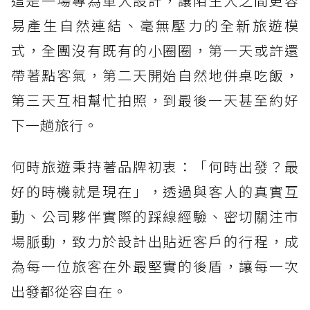
這是一場專為單人設計，讓陌生人之間更容
易產生自然連結、毫無壓力的全新旅遊模
式，全團沒有既有的小圈圈，第一天或許還
帶著點客氣，第二天開始自然地併桌吃飯，
第三天互相幫忙拍照，到最後一天甚至約好
下一趟旅行。
何時旅遊秉持著品牌初衷：「何時出發？最
好的時機就是現在」，透過與客人的真實互
動、公司夥伴實際的踩線經驗、密切關注市
場脈動，致力於設計出貼近客戶的行程，成
為每一位旅客在外最堅實的後盾，讓每一次
出發都從容自在。