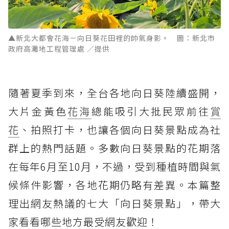
▲新北大都會花海－向日葵花田裡的帥氣身影。 圖：新北市
政府高灘地工程管理處 ／提供
隨著夏季到來，全台各地向日葵陸續盛開，
大片金黃色
花海
總能吸引大批民眾前往
賞
花
、拍照打卡，也讓各個向日葵景點成為社
群上的熱門話題。多數向日葵景點的花期落
在每年6月至10月，不過，受到種植時間與氣
候條件影響，各地花期仍略有差異。本篇整
理出網友熱議的七大「向日葵景點」，帶大
家看看哪些地方最受網友歡迎！