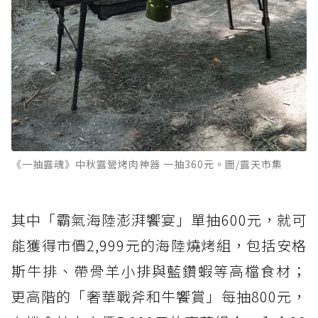
《一抽露魂》中秋露營烤肉神器 一抽360元。圖/露天市集
其中「霸氣海陸澎湃饗宴」單抽600元，就可
能獲得市價2,999元的海陸燒烤組，包括安格
斯牛排、帶骨羊小排與藍鑽蝦等高檔食材；
更高階的「奢華戰斧和牛饗賞」每抽800元，