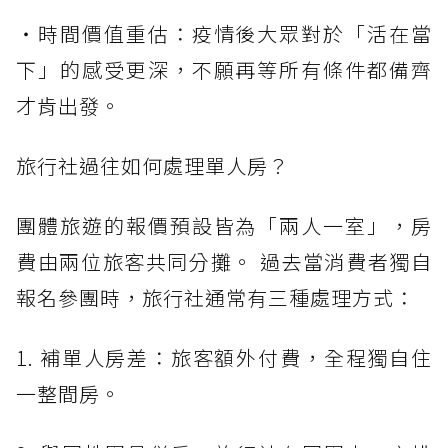
・時間價值重估：疫情後大眾對於「活在當
下」的感受更深，不願再等所有條件都備齊
才肯出發。
旅行社過往如何處理單人房？
團體旅遊的報價預設皆為「兩人一室」，房
費由兩位旅客共同分攤。 過去當消費者獨自
報名參團時，旅行社通常有三種處理方式：
1. 補單人房差：旅客額外付費，全程獨自住
一整間房。