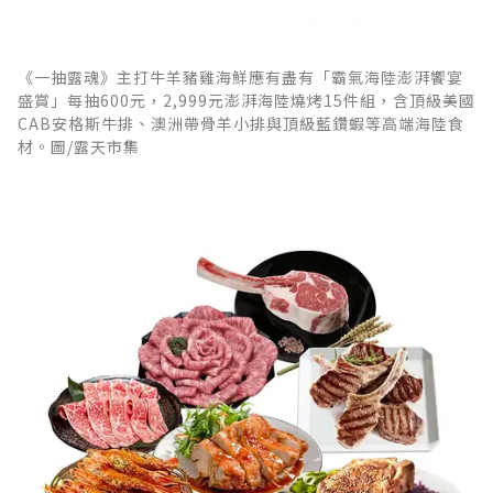
《一抽露魂》主打牛羊豬雞海鮮應有盡有「霸氣海陸澎湃饗宴
盛賞」每抽600元，2,999元澎湃海陸燒烤15件組，含頂級美國
CAB安格斯牛排、澳洲帶骨羊小排與頂級藍鑽蝦等高端海陸食
材。圖/露天市集