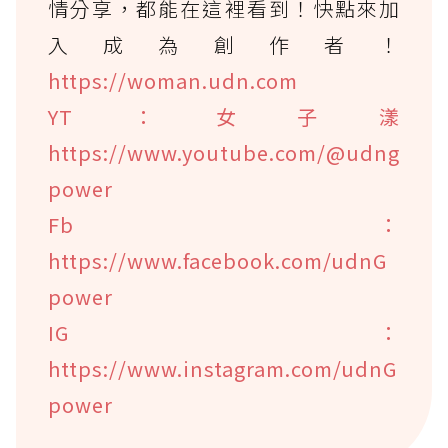
情分享，都能在這裡看到！快點來加
入成為創作者！
https://woman.udn.com
YT：女子漾
https://www.youtube.com/@udng
power
Fb：
https://www.facebook.com/udnG
power
IG：
https://www.instagram.com/udnG
power