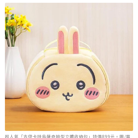
超人氣「吉伊卡哇烏薩奇臉型立體收納包」特價899元。圖/露