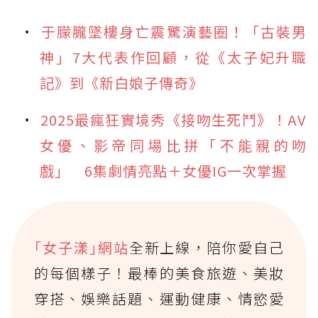
于朦朧墜樓身亡震驚演藝圈！「古裝男
神」7大代表作回顧，從《太子妃升職
記》到《新白娘子傳奇》
2025最瘋狂實境秀《接吻生死鬥》！AV
女優、影帝同場比拼「不能親的吻
戲」 6集劇情亮點＋女優IG一次掌握
｢女子漾｣網站
全新上線，陪你愛自己
的每個樣子！最棒的美食旅遊、美妝
穿搭、娛樂話題、運動健康、情慾愛