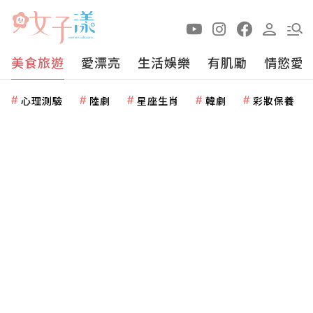
美食旅遊
愛漂亮
生活娛樂
有肌勵
情慾愛
心理測驗
陸劇
星座生肖
韓劇
彩妝保養