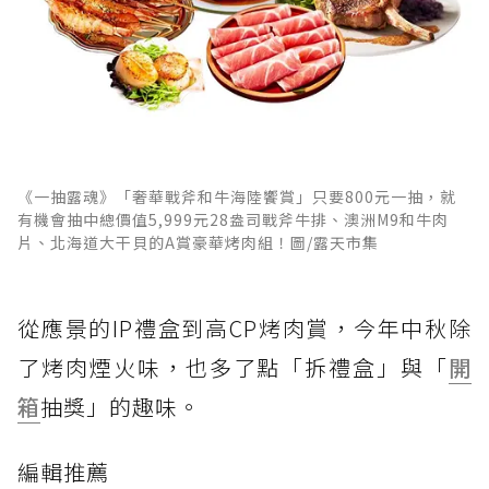
《一抽露魂》「奢華戰斧和牛海陸饗賞」只要800元一抽，就
有機會抽中總價值5,999元28盎司戰斧牛排、澳洲M9和牛肉
片、北海道大干貝的A賞豪華烤肉組！圖/露天市集
從應景的IP禮盒到高CP烤肉賞，今年中秋除
了烤肉煙火味，也多了點「拆禮盒」與「
開
箱
抽獎」的趣味。
編輯推薦