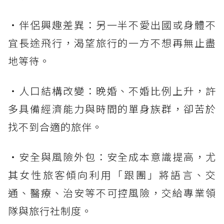
・伴侶興趣差異：另一半不愛出國或身體不
宜長途飛行，渴望旅行的一方不想再無止盡
地等待。
・人口結構改變：晚婚、不婚比例上升，許
多具備經濟能力與時間的單身族群，卻苦於
找不到合適的旅伴。
・安全與風險外包：安全成本意識提高，尤
其女性旅客傾向利用「跟團」將語言、交
通、醫療、治安等不可控風險，交給專業領
隊與旅行社制度。