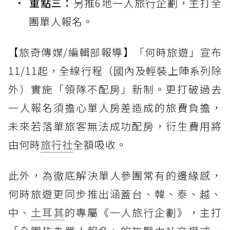
重點三：
另推6地一人旅行企劃，主打全
團單人報名。
【旅奇傳媒/編輯部報導】「何時旅遊」宣布
11/11起，全線行程（國內及輕裝上陣系列除
外）實施「領隊不配房」新制。更打破過去
一人報名須擔心單人房差造成的旅費負擔，
未來若落單旅客無法成功配房，衍生費用將
由何時
旅行社
全額吸收。
此外，為徹底解決單人參團常有的邊緣感，
何時旅遊更同步推出涵蓋台、韓、泰、越、
中、
土耳其
的專屬《一人旅行企劃》，主打