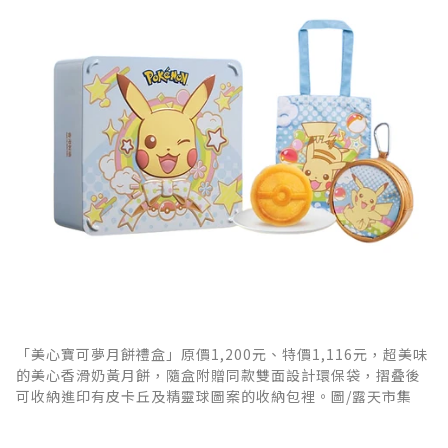
「美心寶可夢月餅禮盒」原價1,200元、特價1,116元，超美味
的美心香滑奶黃月餅，隨盒附贈同款雙面設計環保袋，摺叠後
可收納進印有皮卡丘及精靈球圖案的收納包裡。圖/露天市集