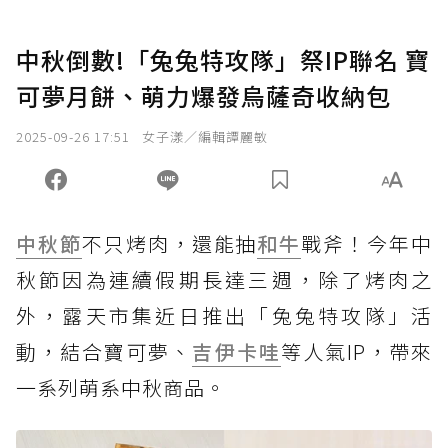
中秋倒數!「兔兔特攻隊」祭IP聯名 寶
可夢月餅、萌力爆發烏薩奇收納包
2025-09-26 17:51
女子漾／編輯譚麗敏
中秋節
不只烤肉，還能抽
和牛
戰斧！今年中
秋節因為連續假期長達三週，除了烤肉之
外，露天市集近日推出「兔兔特攻隊」活
動，結合寶可夢、
吉伊卡哇
等人氣IP，帶來
一系列萌系中秋商品。