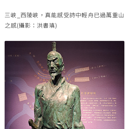
三峽_西陵峽，真能感受詩中輕舟已過萬重山
之感(攝影：洪書瑱)