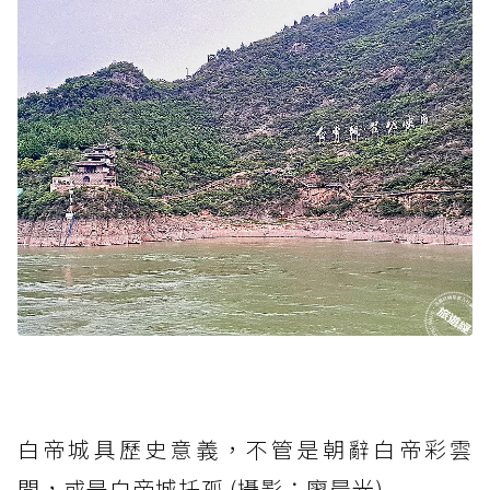
白帝城具歷史意義，不管是朝辭白帝彩雲
間，或是白帝城托孤 (攝影：廖晨光)