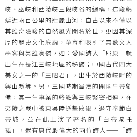
峽、巫峽和西陵峽三段峽谷的總稱，這段綿
延近兩百公里的壯麗山河，自古以來不僅以
其雄奇險峻的自然風光聞名於世，更因其深
厚的歷史文化底蘊，孕育和吸引了無數文人
墨客與英雄豪傑，如：愛國詩人「屈原」就
出生在長江三峽地區的秭歸；中國古代四大
美女之一的「王昭君」，出生於西陵峽畔的
興山縣等。另，三國時期蜀漢的開國皇帝劉
備，其一生事業的終點與三峽緊密相連，在
夷陵之戰中被東吳陸遜擊敗後，退守奉節白
帝城，並在此上演了著名的「白帝城托
孤」，還有唐代最偉大的兩位詩人——「詩