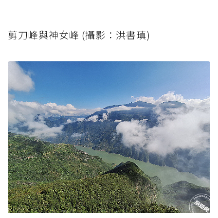
剪刀峰與神女峰 (攝影：洪書瑱)