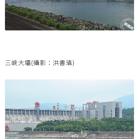
三峽大壩(攝影：洪書瑱)