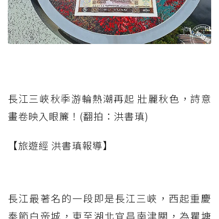
長江三峽秋季游輪熱潮再起 壯麗秋色，詩意
畫卷映入眼簾！(翻拍：洪書瑱)
【旅遊經 洪書瑱報導】
長江最著名的一段即是長江三峽，西起重慶
奉節白帝城，東至湖北宜昌南津關，為瞿塘