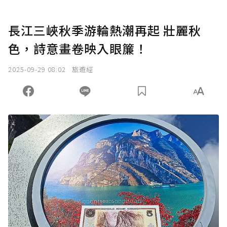
長江三峽秋季游輪熱潮再起 壯麗秋
色，詩意畫卷映入眼簾！
2025-09-29 08:02
旅遊經