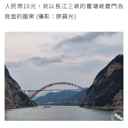
人民幣10元，就以長江三峽的瞿塘峽夔門為
背面的圖案 (攝影：廖晨光)