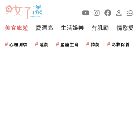
美食旅遊
愛漂亮
生活娛樂
有肌勵
情慾愛
心理測驗
陸劇
星座生肖
韓劇
彩妝保養