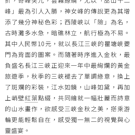
折，奇峰突兀，雲霧繚繞，尤以「巫山十二
峰」最為引人入勝，神女峰的傳說更為其增
添了幾分神秘色彩；西陵峽以「險」為名，
古時灘多水急，暗礁林立，航行極為不易。
其中人民幣10元，就以長江三峽的瞿塘峽夔
門為背面的圖案。而隨著時序進入金秋，最
負盛名長江三峽正迎來一年中最絢爛的黃金
旅遊季，秋季的三峽褪去了單調綠意，換上
了斑斕的彩裝，江水如鏡，山峰如黛，再加
上峭壁
紅葉
點綴，共同繪就一幅壯麗而詩意
的山水畫作，欲感受三峽金秋之美，搭乘游
輪更能輕鬆自在，感受獨一無二的視覺與心
靈盛宴。