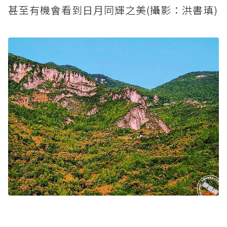
甚至有機會看到日月同輝之美(攝影：洪書瑱)