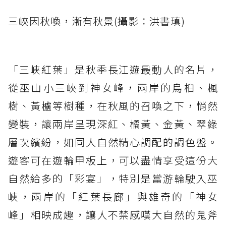
三峽因秋喚，漸有秋景(攝影：洪書瑱)
「三峽紅葉」是秋季長江遊最動人的名片，
從巫山小三峽到神女峰，兩岸的烏桕、楓
樹、黃櫨等樹種，在秋風的召喚之下，悄然
變裝，讓兩岸呈現深紅、橘黃、金黃、翠綠
層次繽紛，如同大自然精心調配的調色盤。
遊客可在遊輪甲板上，可以盡情享受這份大
自然給多的「彩宴」，特別是當游輪駛入巫
峽，兩岸的「紅葉長廊」與雄奇的「神女
峰」相映成趣，讓人不禁感嘆大自然的鬼斧