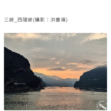
三峽_西陵峽(攝影：洪書瑱)