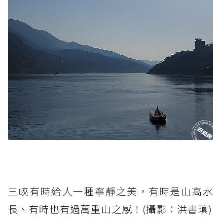
三峽有時給人一種寧靜之美，有時是山高水
長、有時也有過萬重山之感！(攝影：洪書瑱)