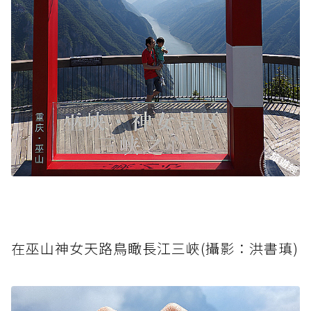
在巫山神女天路鳥瞰長江三峽(攝影：洪書瑱)