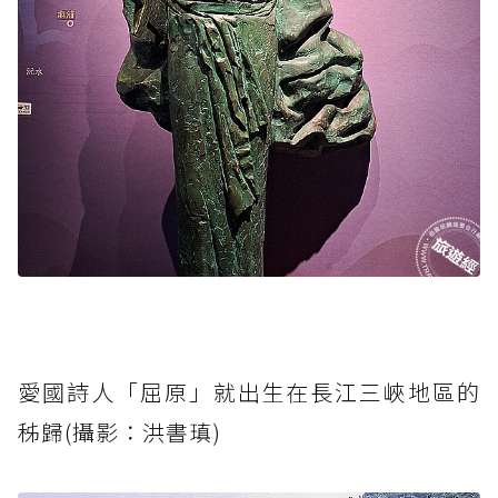
愛國詩人「屈原」就出生在長江三峽地區的
秭歸(攝影：洪書瑱)