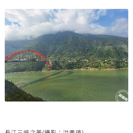
長江三峽之美(攝影：洪書瑱)