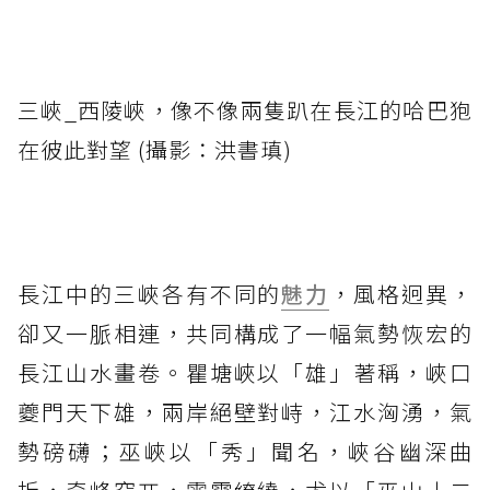
三峽_西陵峽，像不像兩隻趴在長江的哈巴狍
在彼此對望 (攝影：洪書瑱)
長江中的三峽各有不同的
魅力
，風格迥異，
卻又一脈相連，共同構成了一幅氣勢恢宏的
長江山水畫卷。瞿塘峽以「雄」著稱，峽口
夔門天下雄，兩岸絕壁對峙，江水洶湧，氣
勢磅礴；巫峽以「秀」聞名，峽谷幽深曲