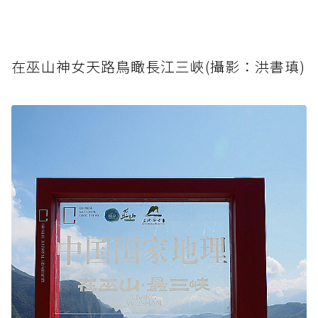
在巫山神女天路鳥瞰長江三峽(攝影：洪書瑱)