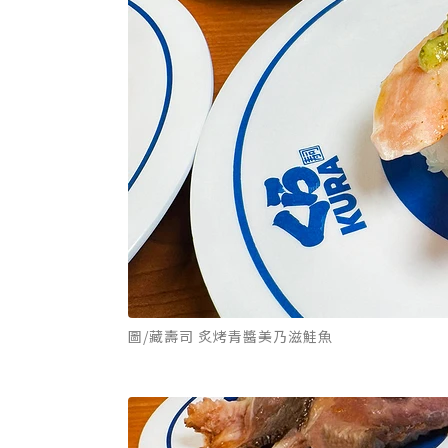
圖/藏壽司 炙烤青醬美乃滋鮭魚