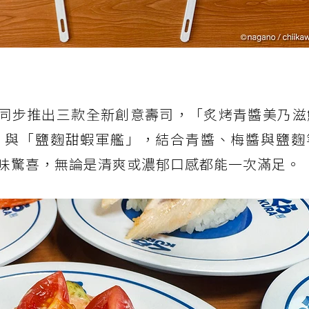
還同步推出三款全新創意壽司，「炙烤青醬美乃滋
」與「鹽麴甜蝦軍艦」，結合青醬、梅醬與鹽麴
味驚喜，無論是清爽或濃郁口感都能一次滿足。