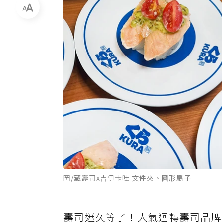
圖/藏壽司x吉伊卡哇 文件夾、圓形扇子
壽司迷久等了！人氣迴轉壽司品牌