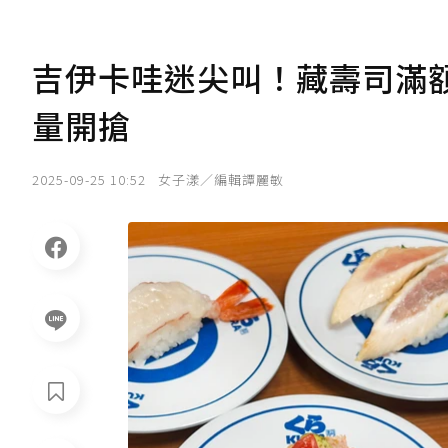
吉伊卡哇迷尖叫！藏壽司滿額
量開搶
2025-09-25 10:52
女子漾／編輯譚麗敏