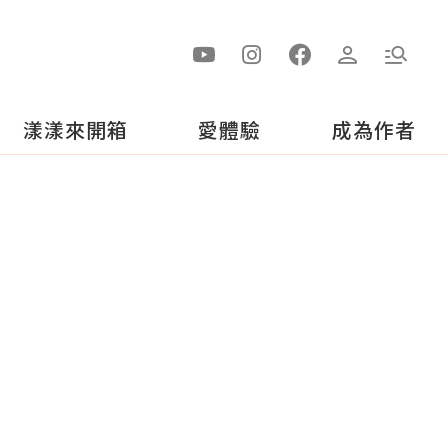
漾漾來開箱
愛體驗
成為作者