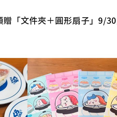
贈「文件夾＋圓形扇子」9/3