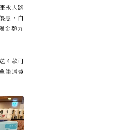
康永大路
祝優惠，自
限金額九
 4 款可
，單筆消費