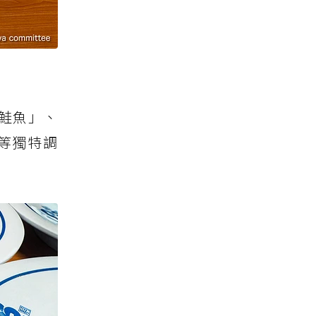
鮭魚」、
等獨特調