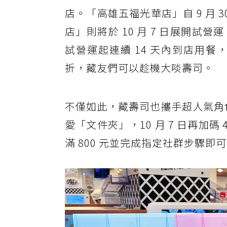
店。「高雄五福光華店」自 9 月 30
店」則將於 10 月 7 日展開試營
試營運起連續 14 天內到店用
折，藏友們可以趁機大啖壽司。
不僅如此，藏壽司也攜手超人氣角色「
愛「文件夾」，10 月 7 日再加碼
滿 800 元並完成指定社群步驟