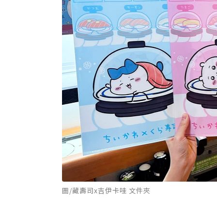
圖/藏壽司x吉伊卡哇 文件夾