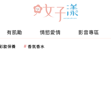
有肌勵
情慾愛情
影音專區
彩妝保養
香氛香水