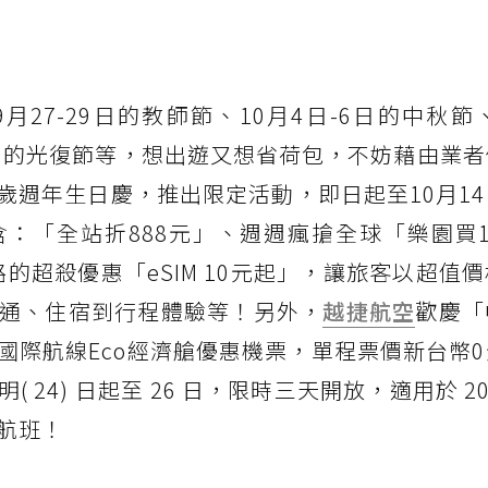
27-29日的教師節、10月4日-6日的中秋節、
-26日的光復節等，想出遊又想省荷包，不妨藉由業
11歲週年生日慶，推出限定活動，即日起至10月1
：「全站折888元」、週週瘋搶全球「樂園買1
路的超殺優惠「eSIM 10元起」，讓旅客以超值
通、住宿到行程體驗等！另外，
越捷航空
歡慶「
國際航線Eco經濟艙優惠機票，單程票價新台幣
4) 日起至 26 日，限時三天開放，適用於 2025
之間航班！