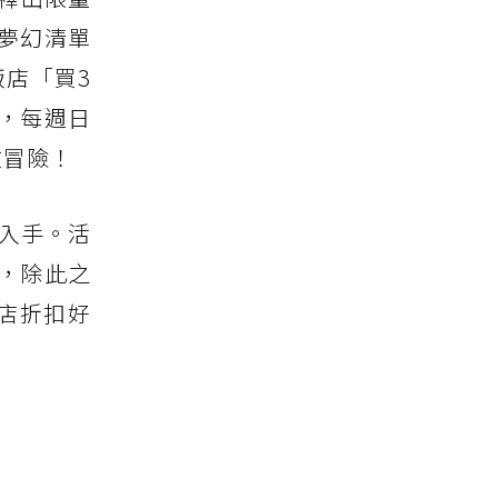
是夢幻清單
店「買3
，每週日
啟冒險！
能入手。活
案，除此之
店折扣好