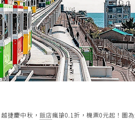
、越捷慶中秋，
飯店
瘋搶0.1折，機票0元起！圖