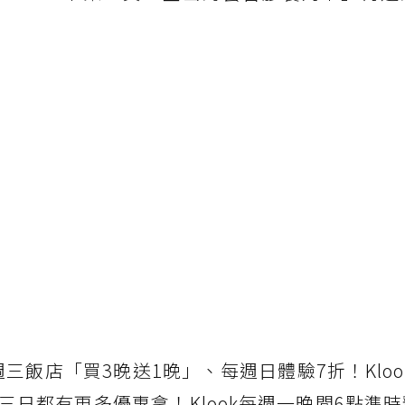
三飯店「買3晚送1晚」、每週日體驗7折！Klook
日都有更多優惠拿！Klook每週一晚間6點準