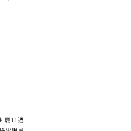
 慶11週
時釋出限量