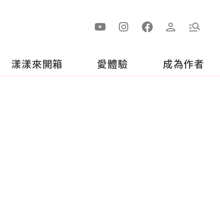
漾漾來開箱
愛體驗
成為作者