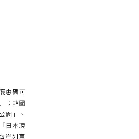
定優惠碼可
」；韓國
公園」、
「日本環
海岸列車