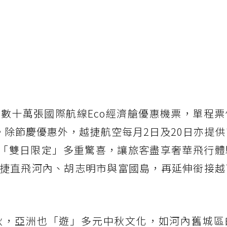
數十萬張國際航線Eco經濟艙優惠機票，單程票
。除節慶優惠外，越捷航空每月2日及20日亦提
加碼「雙日限定」多重驚喜，讓旅客盡享奢華飛行
捷直飛河內、胡志明市與富國島，再延伸銜接越
秋，亞洲也「遊」多元中秋文化，如河內舊城區