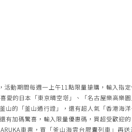
好康，活動期間每週一上午11點限量搶購，輸入指
都喜愛的日本「東京晴空塔」、「名古屋樂高樂園
釜山的「釜山通行證」，還有超人氣「香港海洋
還有加碼驚喜，輸入限量優惠碼，買超受歡迎的
ARUKA車票，買「釜山海雲台膠囊列車」再送