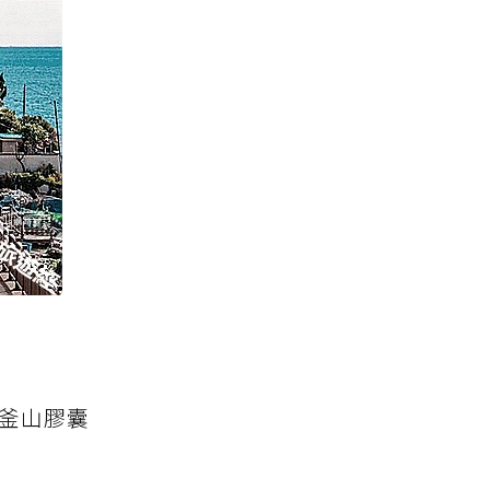
為釜山膠囊