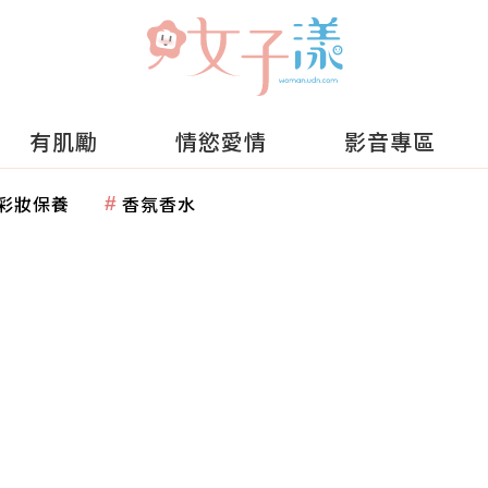
有肌勵
情慾愛情
影音專區
彩妝保養
香氛香水