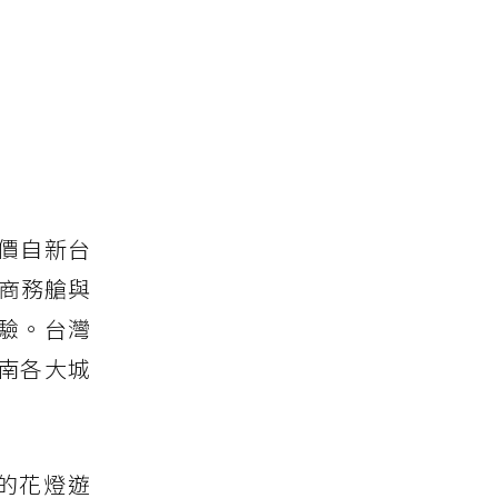
價自新台
供商務艙與
體驗。台灣
南各大城
的花燈遊