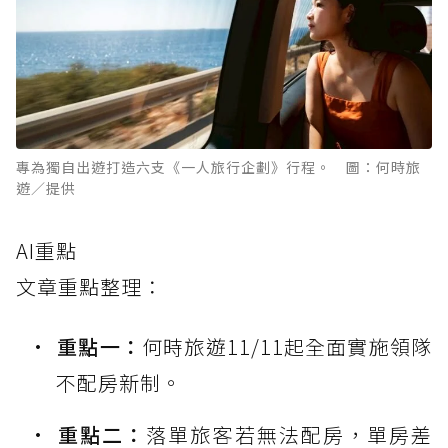
專為獨自出遊打造六支《一人旅行企劃》行程。 圖：何時旅
遊／提供
AI重點
文章重點整理：
重點一：
何時旅遊11/11起全面實施領隊
不配房新制。
重點二：
落單旅客若無法配房，單房差