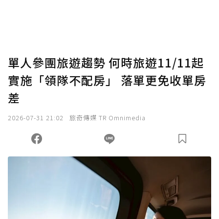
將您認為適合的點數贈送給作者，一旦使用贊
助點數即不得撤銷，單筆贊助最低點數為30
點，最高點數沒有上限。
U 利點數 1 點 = NTD 1 元。
單人參團旅遊趨勢 何時旅遊11/11起
實施「領隊不配房」 落單更免收單房
確認送出
差
我已詳閱贊助說明，且同意站方的使用條款。
2026-07-31 21:02
旅奇傳媒 TR Omnimedia
您當前剩餘 U 利點數：
0
點；前往
購買點數