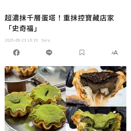
超濃抹千層蛋塔！重抹控寶藏店家
「史奇福」
2025-09-23 10:19
Suru