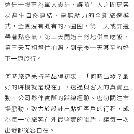
這是一場專為單人設計，讓陌生人之間更容
易產生自然連結、毫無壓力的全新旅遊模
式，全團沒有既有的小圈圈，第一天或許還
帶著點客氣，第二天開始自然地併桌吃飯，
第三天互相幫忙拍照，到最後一天甚至約好
下一趟旅行。
何時旅遊秉持著品牌初衷：「何時出發？最
好的時機就是現在」，透過與客人的真實互
動、公司夥伴實際的踩線經驗、密切關注市
場脈動，致力於設計出貼近客戶的行程，成
為每一位旅客在外最堅實的後盾，讓每一次
出發都從容自在。