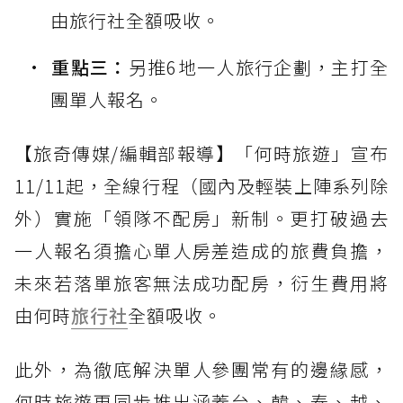
由旅行社全額吸收。
重點三：
另推6地一人旅行企劃，主打全
團單人報名。
【旅奇傳媒/編輯部報導】「何時旅遊」宣布
11/11起，全線行程（國內及輕裝上陣系列除
外）實施「領隊不配房」新制。更打破過去
一人報名須擔心單人房差造成的旅費負擔，
未來若落單旅客無法成功配房，衍生費用將
由何時
旅行社
全額吸收。
此外，為徹底解決單人參團常有的邊緣感，
何時旅遊更同步推出涵蓋台、韓、泰、越、