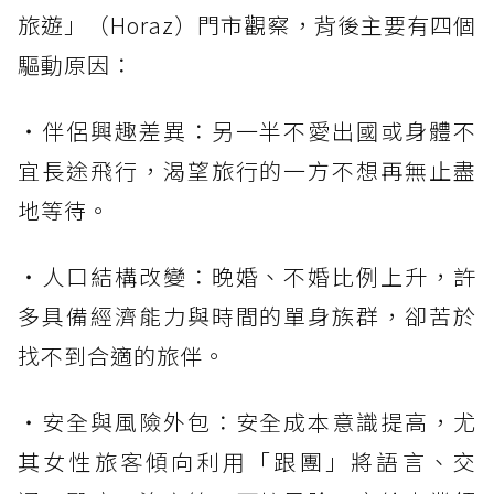
旅遊」（Horaz）門市觀察，背後主要有四個
驅動原因：
・伴侶興趣差異：另一半不愛出國或身體不
宜長途飛行，渴望旅行的一方不想再無止盡
地等待。
・人口結構改變：晚婚、不婚比例上升，許
多具備經濟能力與時間的單身族群，卻苦於
找不到合適的旅伴。
・安全與風險外包：安全成本意識提高，尤
其女性旅客傾向利用「跟團」將語言、交