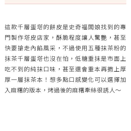
這款千層蛋塔的餅皮是史奇福闆娘找到的專
門製作塔皮店家，酥脆程度讓人驚艷，甚至
快要搶走內餡風采，不過使用五種抹茶粉的
抹茶千層蛋塔也沒在怕，低糖重抹是市面上
吃不到的純抹口味，甚至還會重本再撒上厚
厚一層抹茶本！想多點口感變化可以選擇加
入麻糬的版本，烤過後的麻糬牽絲很誘人～