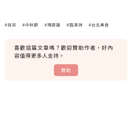
#抹茶
#中秋節
#瑪德蓮
#霜淇淋
#台北美食
喜歡這篇文章嗎？歡迎贊助作者，好內
容值得更多人支持。
贊助
贊助說明
為了鼓勵作者持續創作更好的內容，會員可以
使用「贊助」功能實質回饋給喜愛的作者。可