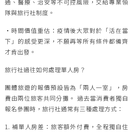
通、醫療、治安等不可控風險，交給專業領
隊與旅行社制度。
・時間價值重估：疫情後大眾對於「活在當
下」的感受更深，不願再等所有條件都備齊
才肯出發。
旅行社過往如何處理單人房？
團體旅遊的報價預設皆為「兩人一室」，房
費由兩位旅客共同分攤。 過去當消費者獨自
報名參團時，旅行社通常有三種處理方式：
1. 補單人房差：旅客額外付費，全程獨自住