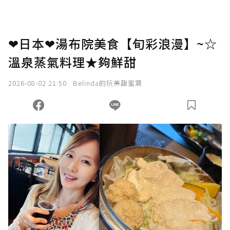
❤日本❤湯布院美食【旬彩浪漫】~☆
溫泉蒸氣料理★夠鮮甜
2026-08-02 21:50
Belinda的玩美甜蜜窩