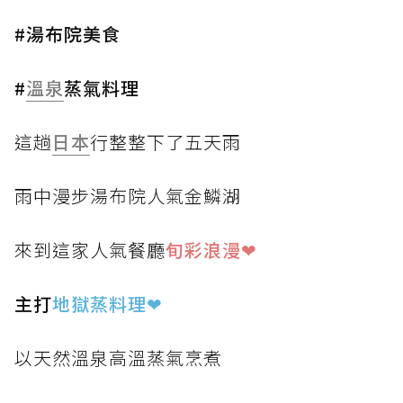
#湯布院美食
#
溫泉
蒸氣料理
這趟
日本
行整整下了五天雨
雨中漫步湯布院人氣金鱗湖
來到這家人氣餐廳
旬彩浪漫❤
主打
地獄蒸料理
❤
以天然溫泉高溫蒸氣烹煮