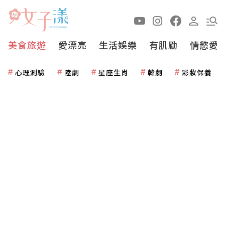
美食旅遊
愛漂亮
生活娛樂
有肌勵
情慾愛
心理測驗
陸劇
星座生肖
韓劇
彩妝保養