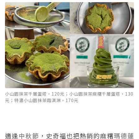
小山園抹茶千層蛋塔，120元；小山園抹茶麻糬千層蛋塔，130
元；特濃小山園抹茶霜淇淋，170元
適逢
中秋節
，史奇福也把熱銷的麻糬
瑪德蓮