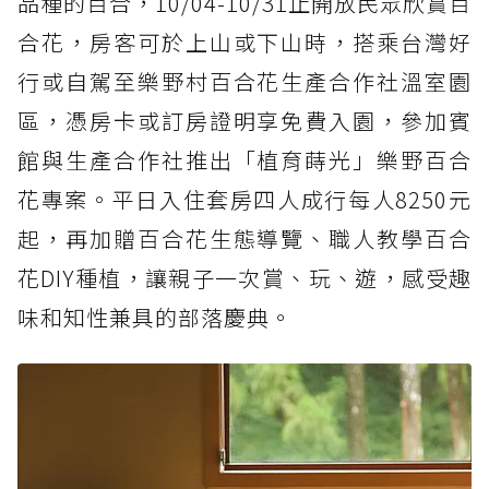
品種的百合，10/04-10/31止開放民眾欣賞百
合花，房客可於上山或下山時，搭乘台灣好
行或自駕至樂野村百合花生產合作社溫室園
區，憑房卡或訂房證明享免費入園，參加賓
館與生產合作社推出「植育蒔光」樂野百合
花專案。平日入住套房四人成行每人8250元
起，再加贈百合花生態導覽、職人教學百合
花DIY種植，讓親子一次賞、玩、遊，感受趣
味和知性兼具的部落慶典。