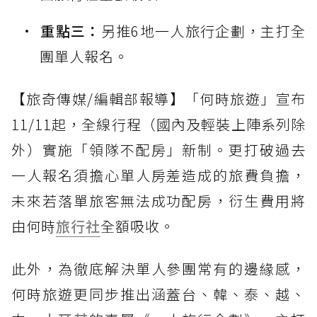
重點三：
另推6地一人旅行企劃，主打全
團單人報名。
【旅奇傳媒/編輯部報導】「何時旅遊」宣布
11/11起，全線行程（國內及輕裝上陣系列除
外）實施「領隊不配房」新制。更打破過去
一人報名須擔心單人房差造成的旅費負擔，
未來若落單旅客無法成功配房，衍生費用將
由何時
旅行社
全額吸收。
此外，為徹底解決單人參團常有的邊緣感，
何時旅遊更同步推出涵蓋台、韓、泰、越、