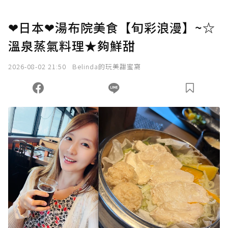
❤日本❤湯布院美食【旬彩浪漫】~☆
溫泉蒸氣料理★夠鮮甜
2026-08-02 21:50
Belinda的玩美甜蜜窩