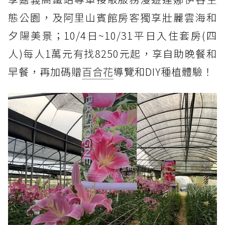
態公園，及阿里山賓館房客獨享壯麗雲海和
夕陽美景；10/4日~10/31平日入住套房(四
人)每人1萬元有找8250元起，享自助晚餐和
早餐，再加碼贈
百合花
導覽和DIY種植體驗！