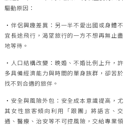
驅動原因：
・伴侶興趣差異：另一半不愛出國或身體不
宜長途飛行，渴望旅行的一方不想再無止盡
地等待。
・人口結構改變：晚婚、不婚比例上升，許
多具備經濟能力與時間的單身族群，卻苦於
找不到合適的旅伴。
・安全與風險外包：安全成本意識提高，尤
其女性旅客傾向利用「跟團」將語言、交
通、醫療、治安等不可控風險，交給專業領