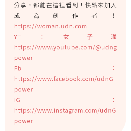
分享，都能在這裡看到！快點來加入
成為創作者！
https://woman.udn.com
YT：女子漾
https://www.youtube.com/@udng
power
Fb：
https://www.facebook.com/udnG
power
IG：
https://www.instagram.com/udnG
power