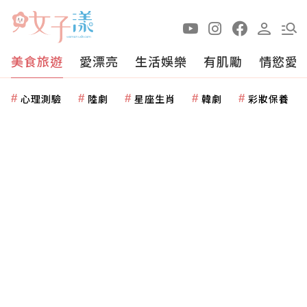
美食旅遊
愛漂亮
生活娛樂
有肌勵
情慾愛
心理測驗
陸劇
星座生肖
韓劇
彩妝保養