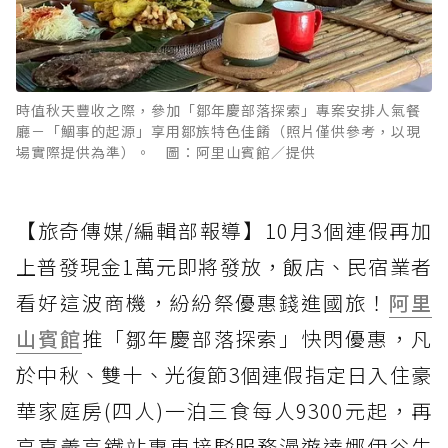
時值秋天豐收之際，參加「鄒年慶部落探索」專案安排人氣餐
廳－「鯝事的起源」享用鄒族特色佳餚（照片僅供參考，以現
場實際提供為準）。 圖：阿里山賓館／提供
【旅奇傳媒/編輯部報導】10月3個連假再加
上普發現金1萬元即將發放，飯店、民宿業者
看好這波商機，紛紛祭優惠錢進國旅！
阿里
山賓館
推「鄒年慶部落探索」快閃優惠，凡
於中秋、雙十、光復節3個連假指定日入住豪
華家庭房(四人)一泊三食每人9300元起，再
享嘉義高鐵站專車接駁服務漫遊達娜伊谷生