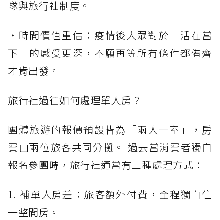
隊與旅行社制度。
・時間價值重估：疫情後大眾對於「活在當
下」的感受更深，不願再等所有條件都備齊
才肯出發。
旅行社過往如何處理單人房？
團體旅遊的報價預設皆為「兩人一室」，房
費由兩位旅客共同分攤。 過去當消費者獨自
報名參團時，旅行社通常有三種處理方式：
1. 補單人房差：旅客額外付費，全程獨自住
一整間房。