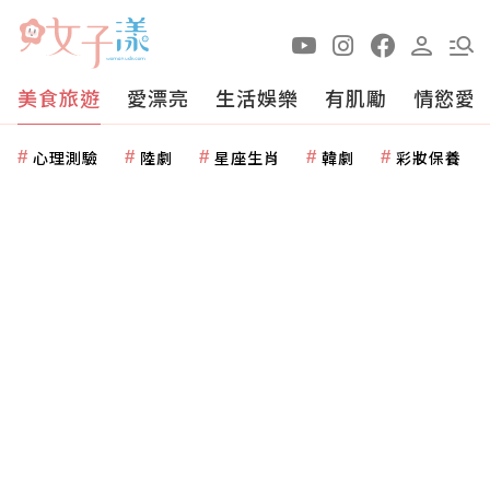
美食旅遊
愛漂亮
生活娛樂
有肌勵
情慾愛
心理測驗
陸劇
星座生肖
韓劇
彩妝保養