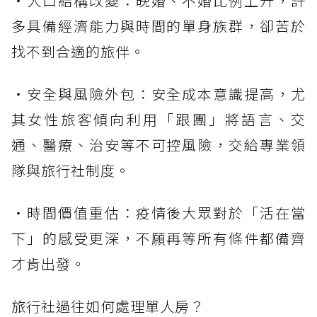
・人口結構改變：晚婚、不婚比例上升，許
多具備經濟能力與時間的單身族群，卻苦於
找不到合適的旅伴。
・安全與風險外包：安全成本意識提高，尤
其女性旅客傾向利用「跟團」將語言、交
通、醫療、治安等不可控風險，交給專業領
隊與旅行社制度。
・時間價值重估：疫情後大眾對於「活在當
下」的感受更深，不願再等所有條件都備齊
才肯出發。
旅行社過往如何處理單人房？