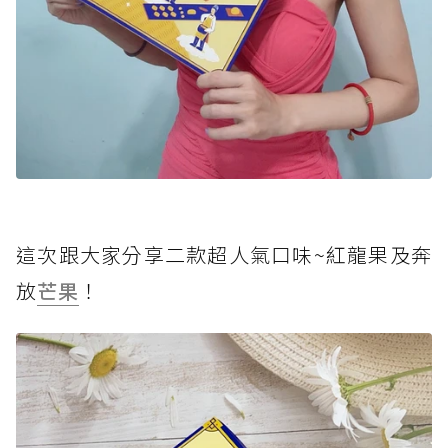
這次跟大家分享二款超人氣口味~紅龍果及奔
放
芒果
！