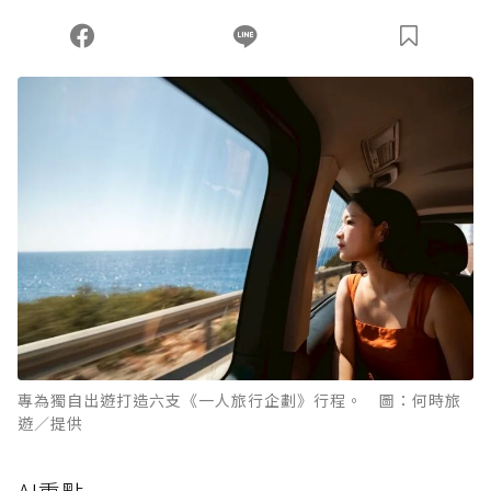
您當前剩餘 U 利點數：
0
點；前往
購買點數
專為獨自出遊打造六支《一人旅行企劃》行程。 圖：何時旅
遊／提供