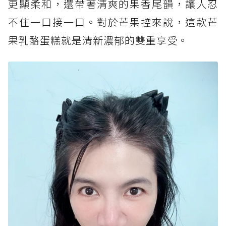
更顯柔和，還帶著清爽的果香尾韻，讓人忍
不住一口接一口。對於芒果控來說，這款芒
果乳酪蛋糕就是清新濃郁的雙重享受。