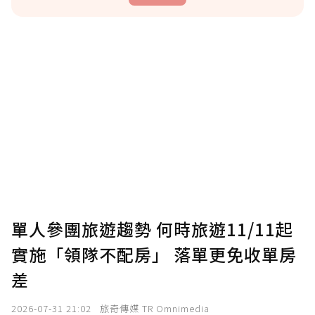
贊助說明
為了鼓勵作者持續創作更好的內容，會員可以
使用「贊助」功能實質回饋給喜愛的作者。可
將您認為適合的點數贈送給作者，一旦使用贊
助點數即不得撤銷，單筆贊助最低點數為30
點，最高點數沒有上限。
U 利點數 1 點 = NTD 1 元。
單人參團旅遊趨勢 何時旅遊11/11起
實施「領隊不配房」 落單更免收單房
確認送出
差
我已詳閱贊助說明，且同意站方的使用條款。
2026-07-31 21:02
旅奇傳媒 TR Omnimedia