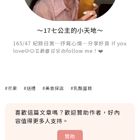
～17七公主的小天地～
165/47 紀錄日常…抒寫心情…分享好貨 If you
love🐶🐱♊️🎁📘🛒👗👜follow me！❤️
#芒果
#送禮
#美食探店
#乳酪蛋糕
喜歡這篇文章嗎？歡迎贊助作者，好內
容值得更多人支持。
贊助