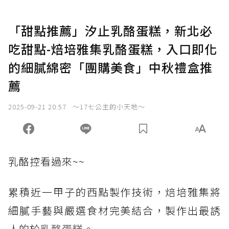
「甜點推薦」汐止乳酪蛋糕，新北必
吃甜點-焙培雅集乳酪蛋糕，入口即化
的細膩綿密「團購美食」中秋禮盒推
薦
2025-09-21 20:57
～17七公主的小天地～
乳酪控看過來~~
累積近一甲子的西點製作技術，焙培雅集將
細膩手藝與嚴選食材完美結合，製作出最誘
人的於
乳酪蛋糕
。