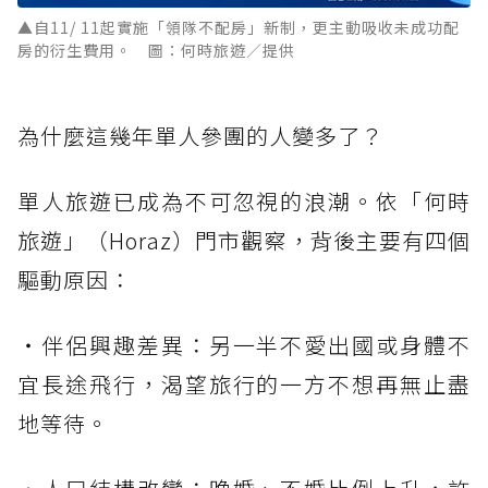
▲自11/ 11起實施「領隊不配房」新制，更主動吸收未成功配
房的衍生費用。 圖：何時旅遊／提供
為什麼這幾年單人參團的人變多了？
單人旅遊已成為不可忽視的浪潮。依「何時
旅遊」（Horaz）門市觀察，背後主要有四個
驅動原因：
・伴侶興趣差異：另一半不愛出國或身體不
宜長途飛行，渴望旅行的一方不想再無止盡
地等待。