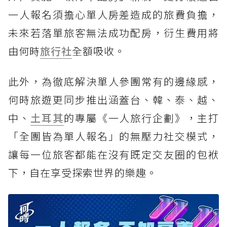
一人報名須擔心單人房差造成的旅費負擔，
未來若落單旅客無法成功配房，衍生費用將
由何時
旅行社
全額吸收。
此外，為徹底解決單人參團常有的邊緣感，
何時旅遊更同步推出涵蓋台、韓、泰、越、
中、
土耳其
的專屬《一人旅行企劃》，主打
「全團皆為單人報名」的無壓力社交模式，
讓每一位旅客都能在沒有既定交友圈的包袱
下，自在享受探索世界的樂趣。