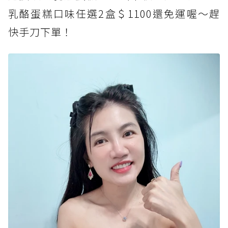
乳酪蛋糕口味任選2盒＄1100還免運喔～趕
快手刀下單！