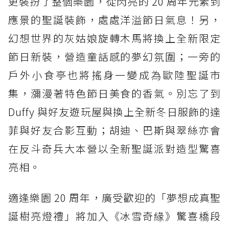
更裝扮了整個樂園，從閃亮的 20 周年元素到
應景的聖誕裝飾，處處洋溢節日氣息！另，
幻想世界的灰姑娘旋轉木馬將換上全新限定
節日新裝，營造童話感的夢幻氛圍；一旁的
戶外小食亭也將搖身一變成為歐陸聖誕市
集，瀰漫著特色節日美食的香氣。別忘了到
Duffy 與好友遊玩屋與換上全新冬日服飾的達
菲與好友合影互動；胡迪、巴斯與翠絲亦會
在反斗奇兵大本營以全新聖誕派對造型驚喜
亮相。
適逢樂園 20 周年，廣受歡迎的「夢想成真聖
誕樹亮燈禮」將加入《冰雪奇緣》驚喜橋段