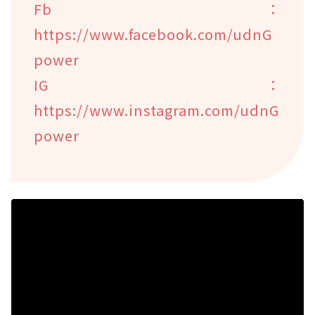
Fb：
https://www.facebook.com/udnG
power
IG：
https://www.instagram.com/udnG
power