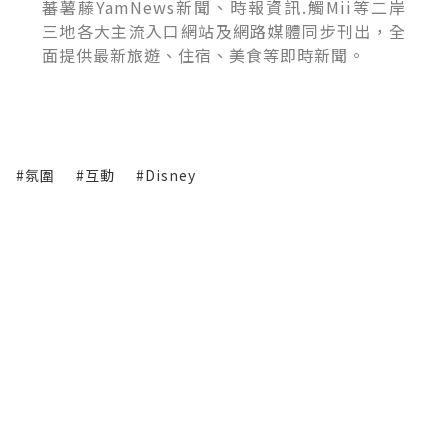
蕃薯藤YamNews新聞、時報資訊.觸Mii等二岸
三地各大主流入口網站及網路媒體同步刊出，全
面提供最新旅遊、住宿、美食等即時新聞。
#氛圍
#互動
#Disney