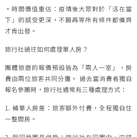
・時間價值重估：疫情後大眾對於「活在當
下」的感受更深，不願再等所有條件都備齊
才肯出發。
旅行社過往如何處理單人房？
團體旅遊的報價預設皆為「兩人一室」，房
費由兩位旅客共同分攤。 過去當消費者獨自
報名參團時，旅行社通常有三種處理方式：
1. 補單人房差：旅客額外付費，全程獨自住
一整間房。