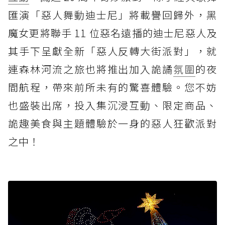
匯演「惡人舞動迪士尼」將載譽回歸外，黑
魔女更將聯手 11 位惡名遠播的迪士尼惡人及
其手下呈獻全新「惡人反轉大街派對」，就
連森林河流之旅也將推出加入詭譎
氛圍
的夜
間航程，帶來前所未有的驚喜體驗。您不妨
也盛裝出席，投入集沉浸互動、限定商品、
詭趣美食與主題體驗於一身的惡人狂歡派對
之中！