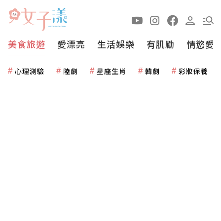
美食旅遊
愛漂亮
生活娛樂
有肌勵
情慾愛
心理測驗
陸劇
星座生肖
韓劇
彩妝保養