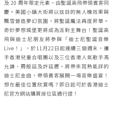
及 20 周年限定元素，由聖誕高飛帶領賓客同
慶。美國小鎮大街將以炫目的無人機效果與
飄雪營造夢幻氛圍，將聖誕魔法再度昇華。
奇妙夢想城堡更將成為派對主舞台！聖誕高
飛與迪士尼朋友將參與「迪士尼聖誕音樂
Live！」，於11月22日起連續三個週末，攜
手香港兒童合唱團以及三位香港人氣歌手馮
允謙、周殷廷及許廷鏗，將帶來耳熟能詳的
迪士尼金曲，帶領賓客展開一場音樂盛宴！
想在最佳位置欣賞嗎？即日起可於香港迪士
尼官方網站購買座位區通行證！