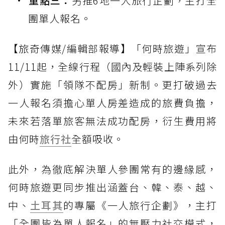
重點三：
另推6地一人旅行企劃，主打全
團單人報名。
【旅奇傳媒/編輯部報導】「何時旅遊」宣布
11/11起，全線行程（國內及輕裝上陣系列除
外）實施「領隊不配房」新制。更打破過去
一人報名須擔心單人房差造成的旅費負擔，
未來若落單旅客無法成功配房，衍生費用將
由何時
旅行社
全額吸收。
此外，為徹底解決單人參團常有的邊緣感，
何時旅遊更同步推出涵蓋台、韓、泰、越、
中、
土耳其
的專屬《一人旅行企劃》，主打
「全團皆為單人報名」的無壓力社交模式，