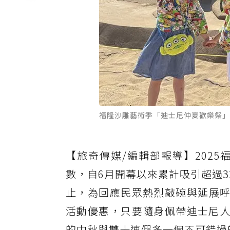
福隆沙雕藝術季「迪士尼仲夏歡樂祭」
【旅奇傳媒/編輯部報導】202
數，自6月開幕以來累計吸引超過3
止，為回應民眾熱烈敲碗與延展呼
活動優惠，只要隨身佩帶迪士尼人
的中秋與雙十連假多一個不可錯過