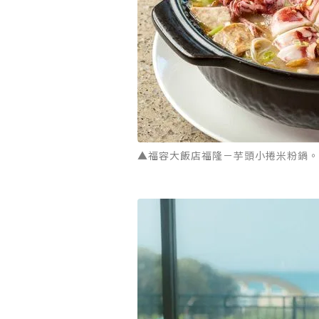
▲福容大飯店福隆－芋頭小捲米粉鍋。