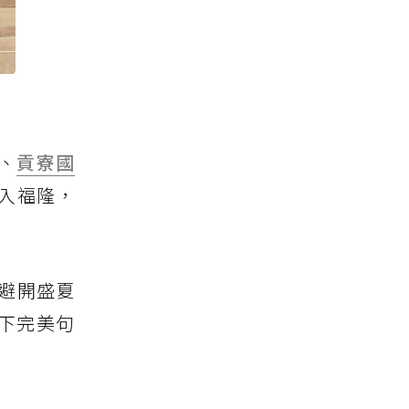
院、
貢寮國
入福隆，
避開盛夏
下完美句