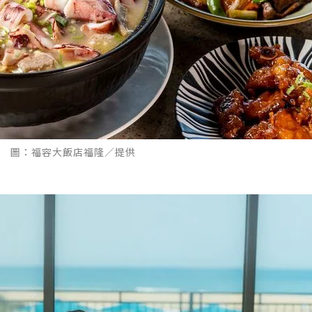
 圖：福容大飯店福隆／提供