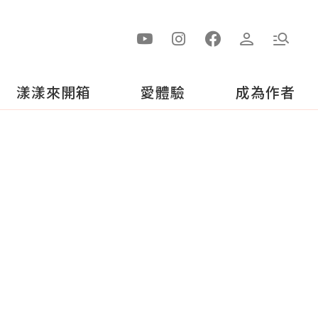
漾漾來開箱
愛體驗
成為作者