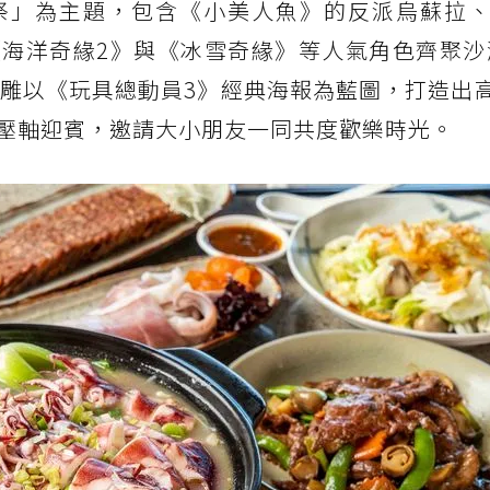
」為主題，包含《小美人魚》的反派烏蘇拉、《
海洋奇緣2》與《冰雪奇緣》等人氣角色齊聚沙
主雕以《玩具總動員3》經典海報為藍圖，打造出
壓軸迎賓，邀請大小朋友一同共度歡樂時光。