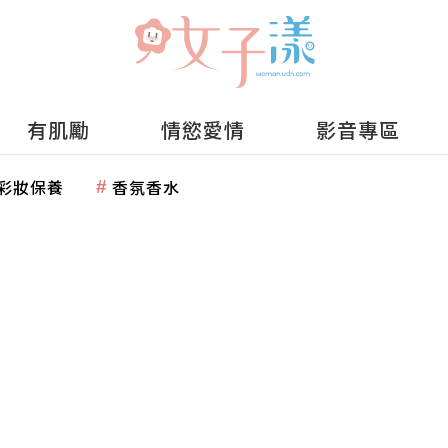
有肌勵
情慾愛情
影音專區
彩妝保養
香氛香水