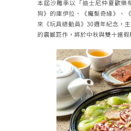
本屆沙雕季以「迪士尼仲夏歡樂祭
狗》的庫伊拉、《魔髮奇緣》、《
來《玩具總動員》30週年紀念，
的震撼巨作，將於中秋與雙十連假