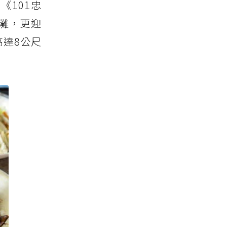
101忠
灘，更迎
高達8公尺