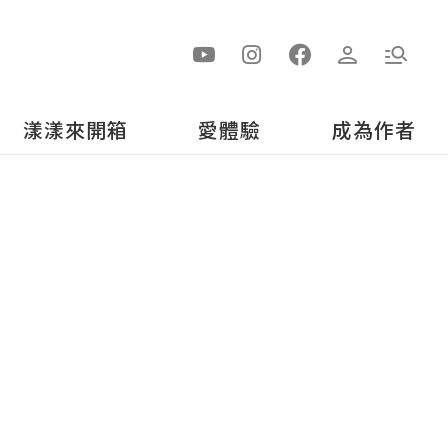
漾漾來開箱
愛體驗
成為作者