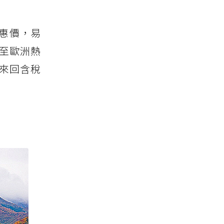
惠價，易
發至歐洲熱
黎來回含稅