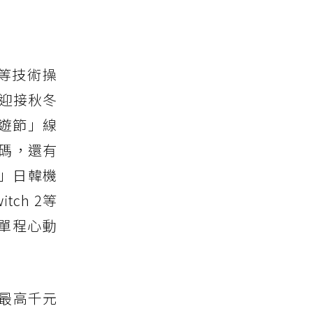
等技術操
迎接秋冬
旅遊節」線
扣碼，還有
遊」日韓機
ch 2等
爾單程心動
最高千元