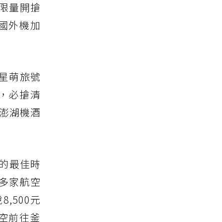
點限量開搶
國外機加
星萌旅號
，必搶清
天澎湖機酒
的最佳時
多家航空
,500元
空前往釜