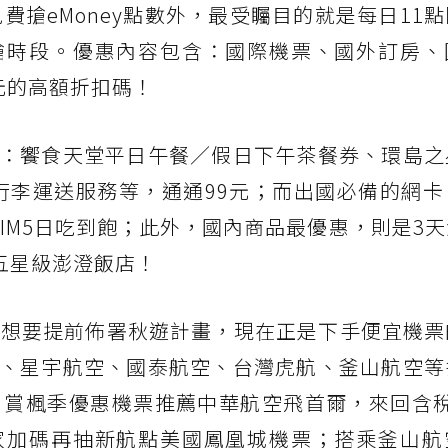
P免費搶eMoney點數外，最受矚目的就是每日11
搶時段。優惠內容包含：國際機票、國外訂房、
9元的高額折扣碼！
：饗食天堂平日午餐／假日下午茶餐券、環島之
行李運送服務等，通通99元；而出國必備的網卡
IM5日吃到飽；此外，國內商品最優惠，則是3
五星級澎澄飯店！
，想要提前佈署秋遊計畫，現在正是下手便宜機票
、星宇航空、國泰航空、台灣虎航、釜山航空等
賞楓季優惠機票推薦中華航空飛首爾，來回含稅8
家加碼再抽新航點美國鳳凰城機票；搭乘釜山航