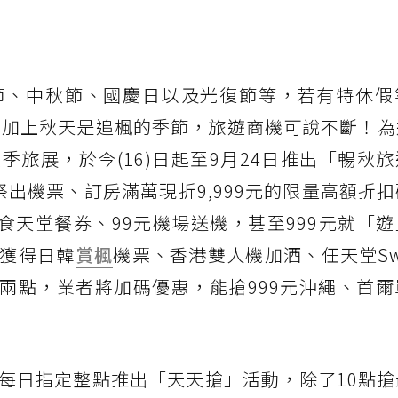
節、中秋節、國慶日以及光復節等，若有特休假
，加上秋天是追楓的季節，旅遊商機可說不斷！為
旅展，於今(16)日起至9月24日推出「暢秋
出機票、訂房滿萬現折9,999元的限量高額折
元饗食天堂餐券、99元機場送機，甚至999元就「
獲得日韓
賞楓
機票、香港雙人機加酒、任天堂Swit
午兩點，業者將加碼優惠，能搶999元沖繩、首
每日指定整點推出「天天搶」活動，除了10點搶