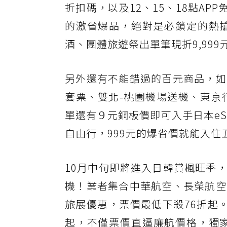
折扣碼，以及12、15、18點AP
的激省爆品，絕對是必鎖定的熱
酒、團體旅遊祭出單筆現折9,99
另外還有不能錯過的百元商品，如
套票、雙北-桃園機場送機、東京
單還有９元銅板價即可入手日本eS
自由行，999元的爆省價就能入住
10月中旬即將進入日韓賞楓旺季
機！業者集合中華航空、長榮航空
旅展優惠，票價最低下殺76折起。
起，不僅票價直逼廉航價格，獨