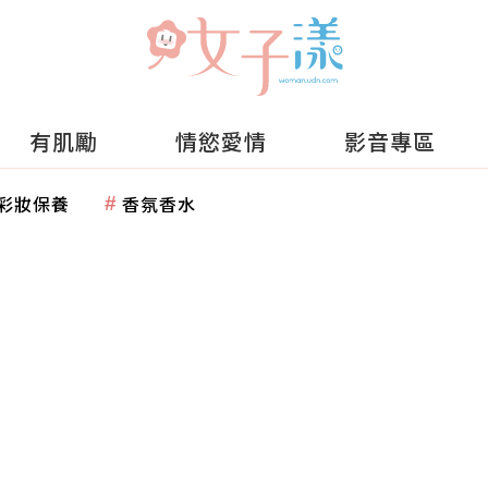
有肌勵
情慾愛情
影音專區
彩妝保養
香氛香水