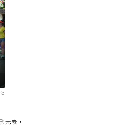
市淡
影元素，