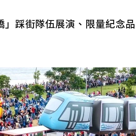
著橋」踩街隊伍展演、限量紀念