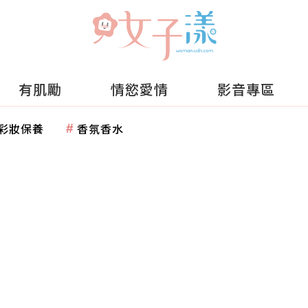
有肌勵
情慾愛情
影音專區
彩妝保養
香氛香水