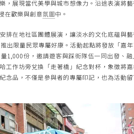
樂，展現當代美學與城市想像力。沿途表演將藝
浸在歡樂與創意
氛圍
中。
安排在地社區團體展演，讓淡水的文化底蘊與藝
別推出限量民眾專屬好康。活動起點將發放「嘉年
量1,000份，邀請遊客與踩街隊伍一同出發、
哈工作坊旁兌換「走著橋」紀念對杯，象徵將嘉
紀念品，不僅是參與者的專屬印記，也為活動留