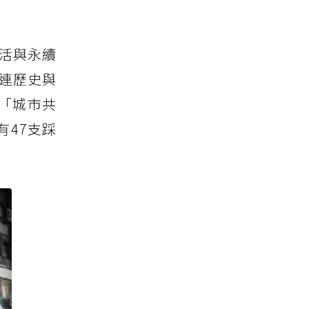
生活與永續
串連歷史與
「城市共
47支踩