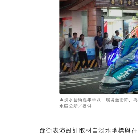
▲淡水藝術嘉年華以「環境藝術節」為
水區公所／提供
踩街表演設計取材自淡水地標與在