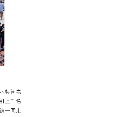
淡水藝術嘉
引上千名
請一同走