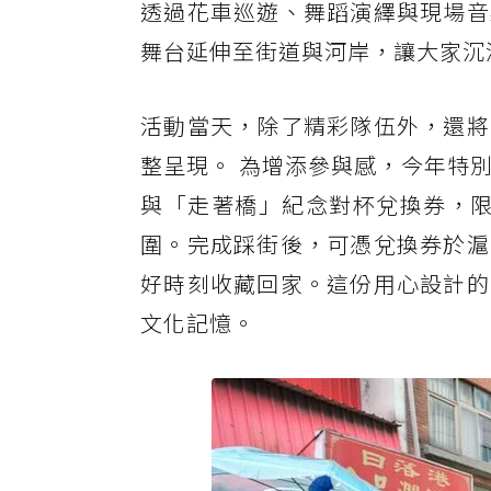
透過花車巡遊、舞蹈演繹與現場音
舞台延伸至街道與河岸，讓大家沉
活動當天，除了精彩隊伍外，還將
整呈現。 為增添參與感，今年特
與「走著橋」紀念對杯兌換券，限
圍。完成踩街後，可憑兌換券於滬
好時刻收藏回家。這份用心設計的
文化記憶。