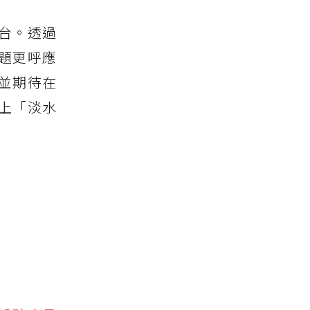
台。透過
題更呼應
並期待在
上「淡水