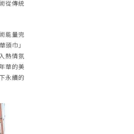
術從傳統
術能量完
華頭巾」
融入熱情氛
年華的美
下永續的