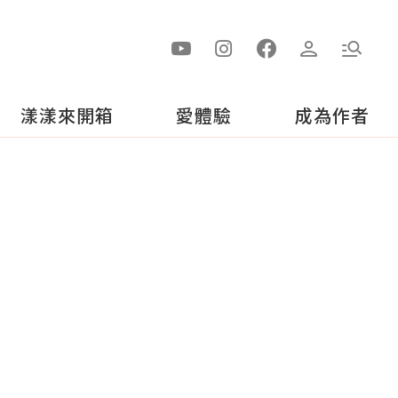
漾漾來開箱
愛體驗
成為作者