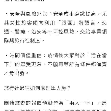
・安全與風險外包：安全成本意識提高，尤
其女性旅客傾向利用「跟團」將語言、交
通、醫療、治安等不可控風險，交給專業領
隊與旅行社制度。
・時間價值重估：疫情後大眾對於「活在當
下」的感受更深，不願再等所有條件都備齊
才肯出發。
旅行社過往如何處理單人房？
團體旅遊的報價預設皆為「兩人一室」，房