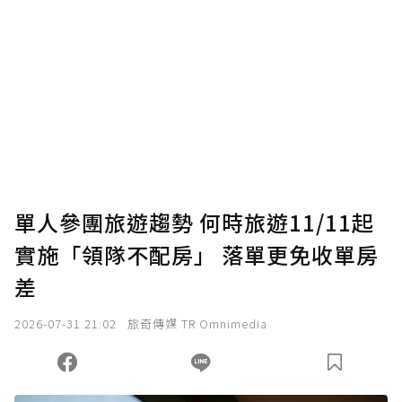
單人參團旅遊趨勢 何時旅遊11/11起
實施「領隊不配房」 落單更免收單房
差
2026-07-31 21:02
旅奇傳媒 TR Omnimedia