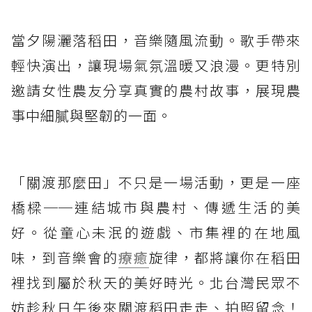
當夕陽灑落稻田，音樂隨風流動。歌手帶來
輕快演出，讓現場氣氛溫暖又浪漫。更特別
邀請女性農友分享真實的農村故事，展現農
事中細膩與堅韌的一面。
「關渡那麼田」不只是一場活動，更是一座
橋樑──連結城市與農村、傳遞生活的美
好。從童心未泯的遊戲、市集裡的在地風
味，到音樂會的
療癒
旋律，都將讓你在稻田
裡找到屬於秋天的美好時光。北台灣民眾不
妨趁秋日午後來關渡稻田走走、拍照留念！