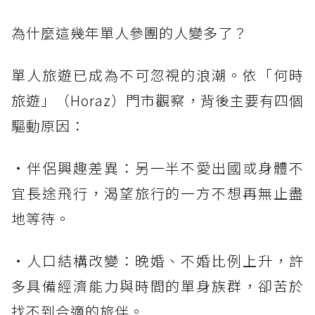
為什麼這幾年單人參團的人變多了？
單人旅遊已成為不可忽視的浪潮。依「何時
旅遊」（Horaz）門市觀察，背後主要有四個
驅動原因：
・伴侶興趣差異：另一半不愛出國或身體不
宜長途飛行，渴望旅行的一方不想再無止盡
地等待。
・人口結構改變：晚婚、不婚比例上升，許
多具備經濟能力與時間的單身族群，卻苦於
找不到合適的旅伴。