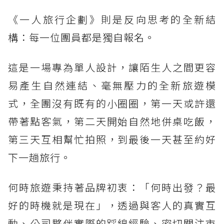
《一人旅行企劃》則是反向思考的全新結
構：每一位團員都是獨自報名。
這是一場專為單人設計，讓陌生人之間更容
易產生自然連結、毫無壓力的全新旅遊模
式，全團沒有既有的小圈圈，第一天或許還
帶著點客氣，第二天開始自然地併桌吃飯，
第三天互相幫忙拍照，到最後一天甚至約好
下一趟旅行。
何時旅遊秉持著品牌初衷：「何時出發？最
好的時機就是現在」，透過與客人的真實互
動、公司夥伴實際的踩線經驗、密切關注市