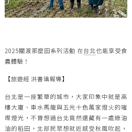
2025關渡那麼田系列活動 在
台北
也能享受食
農體驗！
【旅遊經 洪書瑱報導】
台北是一座繁華的城市，大家印象中就是高
樓大廈、車水馬龍與五光十色萬家燈火的璀
璨燈光，不曾想過台北竟然還藏有一處綠油
油的稻田，北部民眾想就近感受秋風吹起，