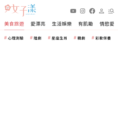
美食旅遊
愛漂亮
生活娛樂
有肌勵
情慾愛
心理測驗
陸劇
星座生肖
韓劇
彩妝保養