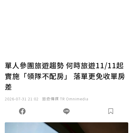
為了鼓勵作者持續創作更好的內容，會員可以
使用「贊助」功能實質回饋給喜愛的作者。可
將您認為適合的點數贈送給作者，一旦使用贊
助點數即不得撤銷，單筆贊助最低點數為30
點，最高點數沒有上限。
U 利點數 1 點 = NTD 1 元。
單人參團旅遊趨勢 何時旅遊11/11起
實施「領隊不配房」 落單更免收單房
確認送出
差
我已詳閱贊助說明，且同意站方的使用條款。
2026-07-31 21:02
旅奇傳媒 TR Omnimedia
您當前剩餘 U 利點數：
0
點；前往
購買點數