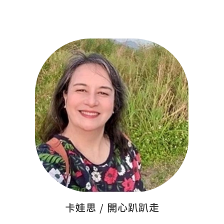
卡娃思 / 開心趴趴走