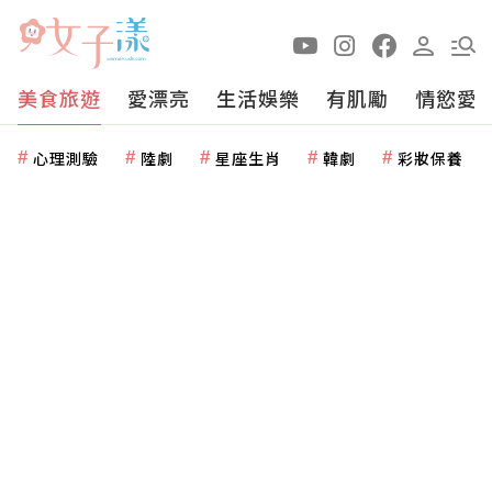
美食旅遊
愛漂亮
生活娛樂
有肌勵
情慾愛
心理測驗
陸劇
星座生肖
韓劇
彩妝保養