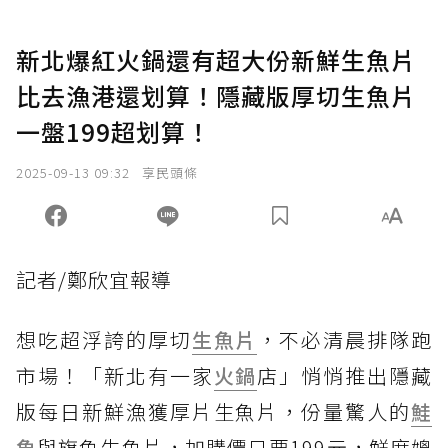
新北爆紅火鍋還有超大份新鮮生魚片
比去漁港還划算！隱藏版厚切生魚片
一盤199超划算！
2025-09-13 09:32
享民頭條
記者/鄭欣宜報導
想吃超浮誇的厚切
生魚片
，不必清晨排隊跑
市場！「新北有一家
火鍋
店」悄悄推出隱藏
版每日新鮮漁獲厚片生魚片，份量驚人的
鮭
魚
與旗魚生魚片，加購價只要199元，鮮度媲