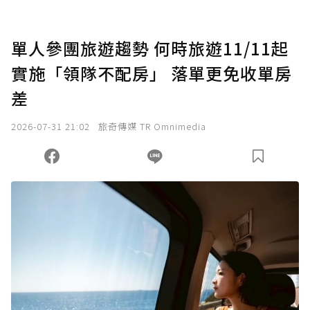
點，最高點數沒有上限。
U 利點數 1 點 = NTD 1 元。
單人參團旅遊趨勢 何時旅遊11/11起
實施「領隊不配房」 落單更免收單房
確認送出
差
我已詳閱贊助說明，且同意站方的使用條款。
2026-07-31 21:02
旅奇傳媒 TR Omnimedia
您當前剩餘 U 利點數：
0
點；前往
購買點數