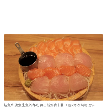
鮭魚和旗魚生魚片都吃得出新鮮與甘甜。圖/海牧鍋物提供