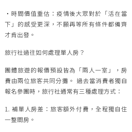
・時間價值重估：疫情後大眾對於「活在當
下」的感受更深，不願再等所有條件都備齊
才肯出發。
旅行社過往如何處理單人房？
團體旅遊的報價預設皆為「兩人一室」，房
費由兩位旅客共同分攤。 過去當消費者獨自
報名參團時，旅行社通常有三種處理方式：
1. 補單人房差：旅客額外付費，全程獨自住
一整間房。