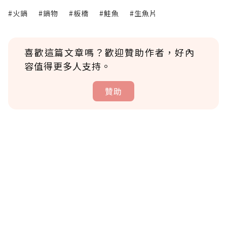
#火鍋
#鍋物
#板橋
#鮭魚
#生魚片
喜歡這篇文章嗎？歡迎贊助作者，好內
容值得更多人支持。
贊助
贊助說明
為了鼓勵作者持續創作更好的內容，會員可以
使用「贊助」功能實質回饋給喜愛的作者。可
將您認為適合的點數贈送給作者，一旦使用贊
助點數即不得撤銷，單筆贊助最低點數為30