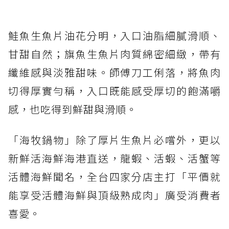
鮭魚生魚片油花分明，入口油脂細膩滑順、
甘甜自然；旗魚生魚片肉質綿密細緻，帶有
纖維感與淡雅甜味。師傅刀工俐落，將魚肉
切得厚實勻稱，入口既能感受厚切的飽滿嚼
感，也吃得到鮮甜與滑順。
「海牧鍋物」除了厚片生魚片必嚐外，更以
新鮮活海鮮海港直送，龍蝦、活蝦、活蟹等
活體海鮮聞名，全台四家分店主打「平價就
能享受活體海鮮與頂級熟成肉」廣受消費者
喜愛。