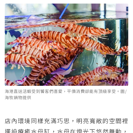
海港直送活蝦受到饕客們喜愛，平價消費卻能有頂級享受。圖/
海牧鍋物提供
店內環境同樣充滿巧思，明亮寬敞的空間裡
擺設療癒水母缸，水母在燈光下悠然舞動，