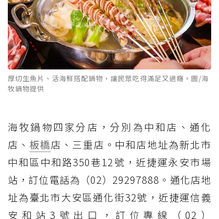
厚切生魚片、活海鮮搭配鍋物，讓民眾吃得滿足又過癮。圖/海
牧鍋物提供
海牧鍋物四家分店，分別為中和店、通化
店、
板橋
店、三重店。中和店地址為新北市
中和區中和路350巷12號，近捷運永安市場
站，訂位電話為（02）29297888。通化店地
址為臺北市大安區通化街32號，近捷運信義
安和站3號出口，訂位專線（02）