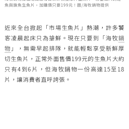
魚與旗魚生魚片，加購價只要199元！圖/海牧鍋物提供
近來全台掀起「市場生魚片」熱潮，許多饕
客凌晨起床只為搶鮮。現在只要到「海牧
鍋
物
」，無需早起排隊，就能輕鬆享受新鮮厚
切生魚片，正常外面售價199元的生魚片大約
只有4到6片，但海牧鍋物一份高達15至18
片，讓消費者直呼誇張。