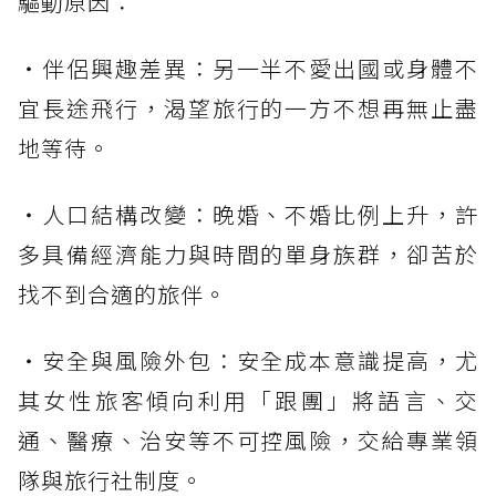
驅動原因：
・伴侶興趣差異：另一半不愛出國或身體不
宜長途飛行，渴望旅行的一方不想再無止盡
地等待。
・人口結構改變：晚婚、不婚比例上升，許
多具備經濟能力與時間的單身族群，卻苦於
找不到合適的旅伴。
・安全與風險外包：安全成本意識提高，尤
其女性旅客傾向利用「跟團」將語言、交
通、醫療、治安等不可控風險，交給專業領
隊與旅行社制度。