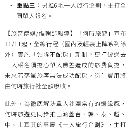
重點三：
另推6地一人旅行企劃，主打全
團單人報名。
【旅奇傳媒/編輯部報導】「何時旅遊」宣布
11/11起，全線行程（國內及輕裝上陣系列除
外）實施「領隊不配房」新制。更打破過去
一人報名須擔心單人房差造成的旅費負擔，
未來若落單旅客無法成功配房，衍生費用將
由何時
旅行社
全額吸收。
此外，為徹底解決單人參團常有的邊緣感，
何時旅遊更同步推出涵蓋台、韓、泰、越、
中、
土耳其
的專屬《一人旅行企劃》，主打