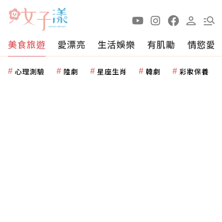
美食旅遊
愛漂亮
生活娛樂
有肌勵
情慾愛
心理測驗
陸劇
星座生肖
韓劇
彩妝保養