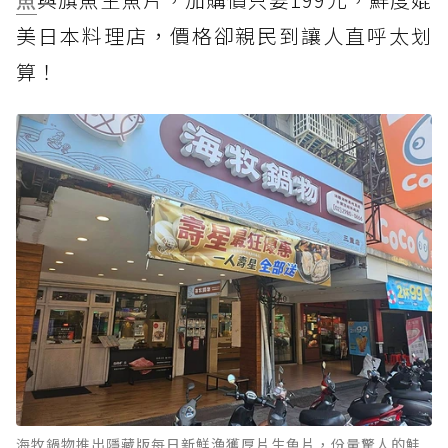
美日本料理店，價格卻親民到讓人直呼太划
算！
海牧鍋物推出隱藏版每日新鮮漁獲厚片生魚片，份量驚人的鮭