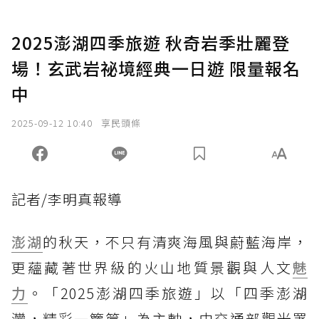
2025澎湖四季旅遊 秋奇岩季壯麗登
場！玄武岩祕境經典一日遊 限量報名
中
2025-09-12 10:40
享民頭條
記者/李明真報導
澎湖
的秋天，不只有清爽海風與蔚藍海岸，
更蘊藏著世界級的火山地質景觀與人文
魅
力
。「2025澎湖四季旅遊」以「四季澎湖
灣，精彩一籮筐」為主軸，由交通部觀光署