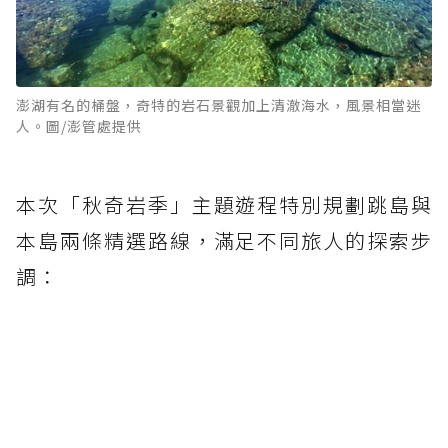
澎湖有名的桶盤，奇特的岩石景觀加上清澈海水，風景相當迷
人。圖/澎管處提供
本次「秋奇岩季」主題遊程特別規劃跳島與
本島兩條精選路線，滿足不同旅人的探索步
調：