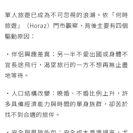
單人旅遊已成為不可忽視的浪潮。依「何時
旅遊」（Horaz）門市觀察，背後主要有四個
驅動原因：
・伴侶興趣差異：另一半不愛出國或身體不
宜長途飛行，渴望旅行的一方不想再無止盡
地等待。
・人口結構改變：晚婚、不婚比例上升，許
多具備經濟能力與時間的單身族群，卻苦於
找不到合適的旅伴。
・安全與風險外包：安全成本意識提高，尤