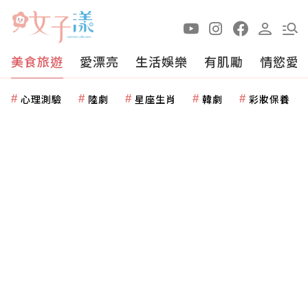
美食旅遊
愛漂亮
生活娛樂
有肌勵
情慾愛
心理測驗
陸劇
星座生肖
韓劇
彩妝保養