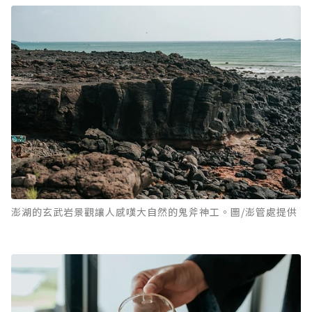
澎湖的玄武岩景觀讓人感嘆大自然的鬼斧神工。圖/澎管處提供