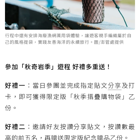
行程中還有安排海廢漁網萬用袋體驗，讓遊客親手編織屬於自
己的風格提袋，實踐友善海洋的永續旅行。圖/澎管處提供
參加「秋奇岩季」遊程 好禮多重送！
好禮一
：當日參團並完成指定貼文
分享
及打
卡，即可獲得限定版「秋季摺疊購物袋」乙
份。
好禮二
：邀請好友按讚分享貼文，按讚數最
高的前五名，再贈送限定版紀念贈品乙份。