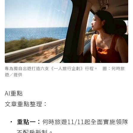
專為獨自出遊打造六支《一人旅行企劃》行程。 圖：何時旅
遊／提供
AI重點
文章重點整理：
重點一：
何時旅遊11/11起全面實施領隊
不配房新制。