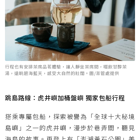
行程也有安排茶席品茗體驗，讓人靜坐茶席間，啜飲甘醇茶
湯，遠眺碧海藍天，感受大自然的壯闊。圖/澎管處提供
跳島路線：虎井嶼加桶盤嶼 獨家包船行程
搭乘專屬包船，探索被譽為「全球十大秘境
島嶼」之一的虎井嶼，漫步於巷弄間，聽見
海島的故事。再登上有「澎湖黃石公園」美