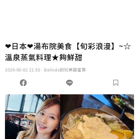
❤日本❤湯布院美食【旬彩浪漫】~☆
溫泉蒸氣料理★夠鮮甜
2026-08-02 21:50
Belinda的玩美甜蜜窩