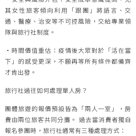
其女性旅客傾向利用「跟團」將語言、交
通、醫療、治安等不可控風險，交給專業領
隊與旅行社制度。
・時間價值重估：疫情後大眾對於「活在當
下」的感受更深，不願再等所有條件都備齊
才肯出發。
旅行社過往如何處理單人房？
團體旅遊的報價預設皆為「兩人一室」，房
費由兩位旅客共同分攤。 過去當消費者獨自
報名參團時，旅行社通常有三種處理方式：