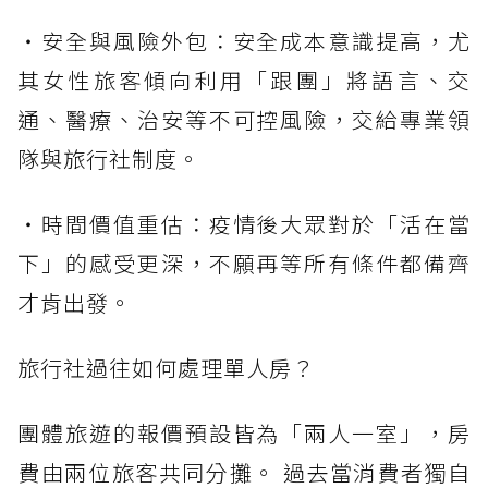
・安全與風險外包：安全成本意識提高，尤
其女性旅客傾向利用「跟團」將語言、交
通、醫療、治安等不可控風險，交給專業領
隊與旅行社制度。
・時間價值重估：疫情後大眾對於「活在當
下」的感受更深，不願再等所有條件都備齊
才肯出發。
旅行社過往如何處理單人房？
團體旅遊的報價預設皆為「兩人一室」，房
費由兩位旅客共同分攤。 過去當消費者獨自