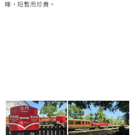
暉，短暫而珍貴。