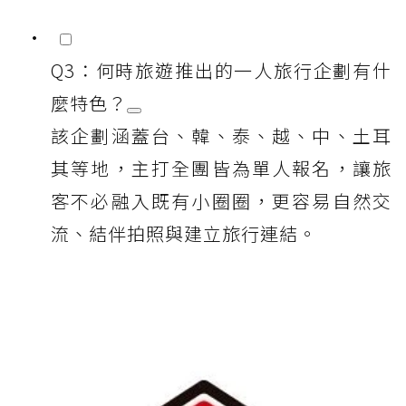
Q3：何時旅遊推出的一人旅行企劃有什
麼特色？
該企劃涵蓋台、韓、泰、越、中、土耳
其等地，主打全團皆為單人報名，讓旅
客不必融入既有小圈圈，更容易自然交
流、結伴拍照與建立旅行連結。