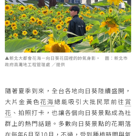
▲新北大都會花海－向日葵花田裡的帥氣身影。 圖：新北市
政府高灘地工程管理處 ／提供
隨著夏季到來，全台各地向日葵陸續盛開，
大片金黃色
花海
總能吸引大批民眾前往
賞
花
、拍照打卡，也讓各個向日葵景點成為社
群上的熱門話題。多數向日葵景點的花期落
在每年6月至10月，不過，受到種植時間與氣