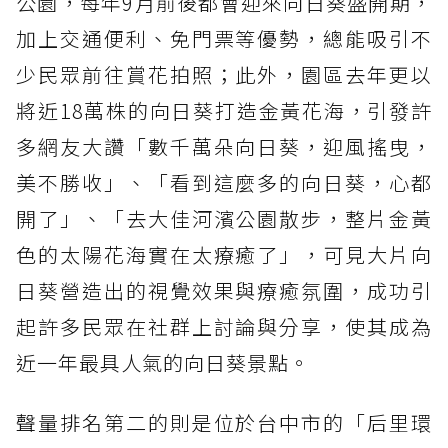
公園，每年9月前後都會迎來向日葵盛開期，
加上交通便利、免門票等優勢，總能吸引不
少民眾前往賞花拍照；此外，園區去年更以
將近18萬株的向日葵打造金黃花海，引發許
多網友大讚「數千萬朵向日葵，迎風搖曳，
美不勝收」、「看到這麼多的向日葵，心都
開了」、「去大佳河濱公園散步，整片金黃
色的太陽花海實在太療癒了」，可見大片向
日葵營造出的視覺效果與療癒氛圍，成功引
起許多民眾在社群上討論與分享，使其成為
近一年最具人氣的向日葵景點。
聲量排名第二的則是位於台中市的「后里環