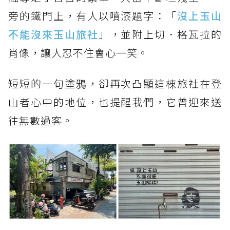
旁的鐵門上，有人以噴漆題字：「
沒上玉山
不能沒來玉山旅社
」，並附上切．格瓦拉的
肖像，讓人忍不住會心一笑。
短短的一句塗鴉，卻再次凸顯這棟旅社在登
山者心中的地位，也提醒我們，它曾迎來送
往無數過客。