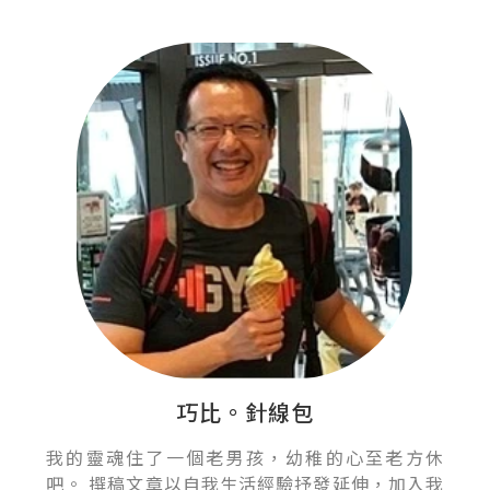
巧比。針線包
我的靈魂住了一個老男孩，幼稚的心至老方休
吧。 撰稿文章以自我生活經驗抒發延伸，加入我