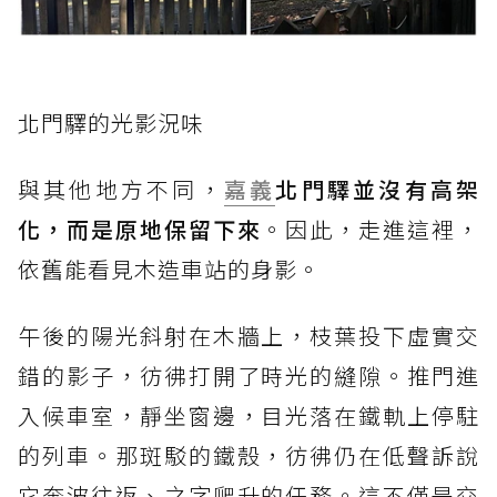
北門驛的光影況味
與其他地方不同，
嘉義
北門驛並沒有高架
化，而是原地保留下來
。因此，走進這裡，
依舊能看見木造車站的身影。
午後的陽光斜射在木牆上，枝葉投下虛實交
錯的影子，彷彿打開了時光的縫隙。推門進
入候車室，靜坐窗邊，目光落在鐵軌上停駐
的列車。那斑駁的鐵殼，彷彿仍在低聲訴說
它奔波往返、之字爬升的任務。這不僅是交