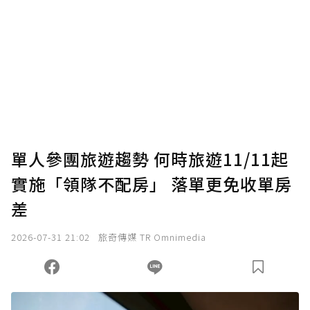
為了鼓勵作者持續創作更好的內容，會員可以
使用「贊助」功能實質回饋給喜愛的作者。可
將您認為適合的點數贈送給作者，一旦使用贊
助點數即不得撤銷，單筆贊助最低點數為30
點，最高點數沒有上限。
U 利點數 1 點 = NTD 1 元。
單人參團旅遊趨勢 何時旅遊11/11起
實施「領隊不配房」 落單更免收單房
確認送出
差
我已詳閱贊助說明，且同意站方的使用條款。
2026-07-31 21:02
旅奇傳媒 TR Omnimedia
您當前剩餘 U 利點數：
0
點；前往
購買點數