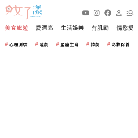
美食旅遊
愛漂亮
生活娛樂
有肌勵
情慾愛
心理測驗
陸劇
星座生肖
韓劇
彩妝保養