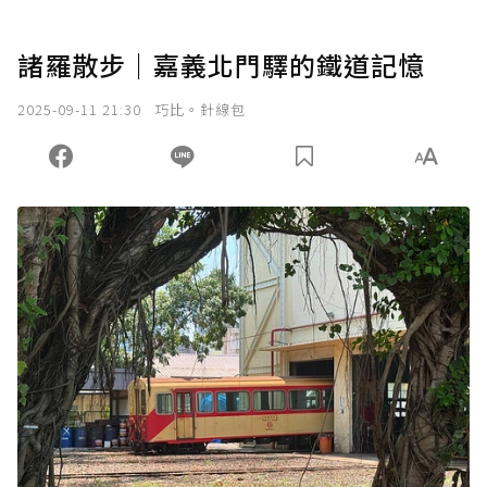
諸羅散步｜嘉義北門驛的鐵道記憶
2025-09-11 21:30
巧比。針線包