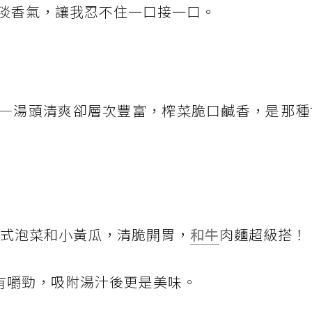
淡香氣，讓我忍不住一口接一口。
—湯頭清爽卻層次豐富，榨菜脆口鹹香，是那種
韓式泡菜和小黃瓜，清脆開胃，
和牛
肉麵超級搭！
有嚼勁，吸附湯汁後更是美味。