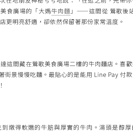
次在地朋友神秘兮兮地說：「在逛之前，先帶你
歌美食廣場的「大媽
牛肉麵
」——這間從 鶯歌後站
分店更明亮舒適，卻依然保留著那份家常溫度。
抵達這間藏在鶯歌美食廣場二樓的牛肉麵店。喜歡
景慢慢吃麵。最貼心的是能用 Line Pay 付
！
吃到燉得軟嫩的牛筋與厚實的牛肉。湯頭是醇厚