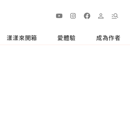
漾漾來開箱
愛體驗
成為作者