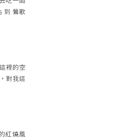
去吃一間
 到 鶯歌
這裡的空
款，對我這
的紅燒風