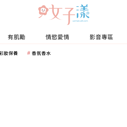
有肌勵
情慾愛情
影音專區
彩妝保養
香氛香水