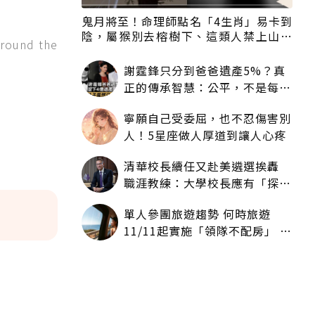
鬼月將至！命理師點名「4生肖」易卡到
陰，屬猴別去榕樹下、這類人禁上山下
round the
海
謝霆鋒只分到爸爸遺產5%？真
正的傳承智慧：公平，不是每個
人拿一樣多
寧願自己受委屈，也不忍傷害別
人！5星座做人厚道到讓人心疼
清華校長續任又赴美遴選挨轟
職涯教練：大學校長應有「探
索」職涯權利嗎？
單人參團旅遊趨勢 何時旅遊
11/11起實施「領隊不配房」 落
單更免收單房差