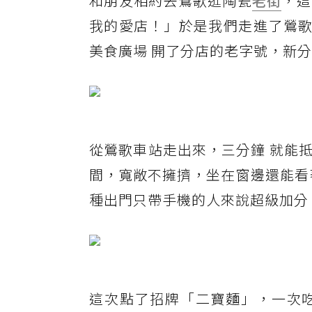
和朋友相約去鶯歌逛陶瓷
老街
，這
我的愛店！」於是我們走進了鶯
美食廣場 開了分店的老字號，新
從鶯歌車站走出來，三分鐘 就能
間，寬敞不擁擠，坐在窗邊還能看著街
種出門只帶手機的人來說超級加分
這次點了招牌「二寶麵」，一次