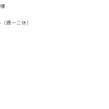
2樓
0:00（週一二休）