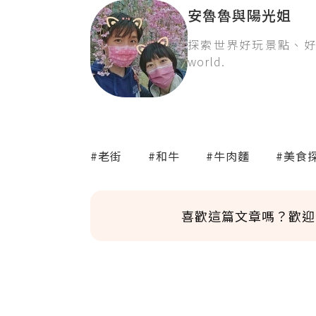
安魯魯與陽光姐
探索世界好玩景點、好吃美食 Exp
world.
#老街
#和牛
#牛肉麵
#美食
喜歡這篇文章嗎？歡迎