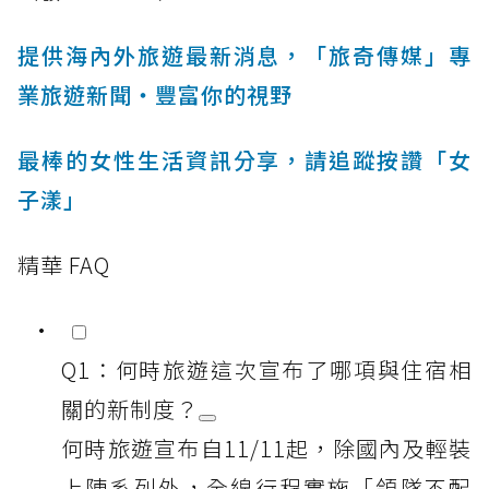
提供海內外旅遊最新消息，「旅奇傳媒」專
業旅遊新聞‧豐富你的視野
最棒的女性生活資訊分享，請追蹤按讚「女
子漾」
精華 FAQ
Q1：何時旅遊這次宣布了哪項與住宿相
關的新制度？
何時旅遊宣布自11/11起，除國內及輕裝
上陣系列外，全線行程實施「領隊不配