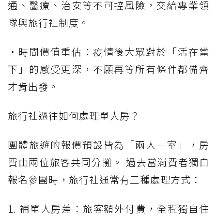
通、醫療、治安等不可控風險，交給專業領
隊與旅行社制度。
・時間價值重估：疫情後大眾對於「活在當
下」的感受更深，不願再等所有條件都備齊
才肯出發。
旅行社過往如何處理單人房？
團體旅遊的報價預設皆為「兩人一室」，房
費由兩位旅客共同分攤。 過去當消費者獨自
報名參團時，旅行社通常有三種處理方式：
1. 補單人房差：旅客額外付費，全程獨自住