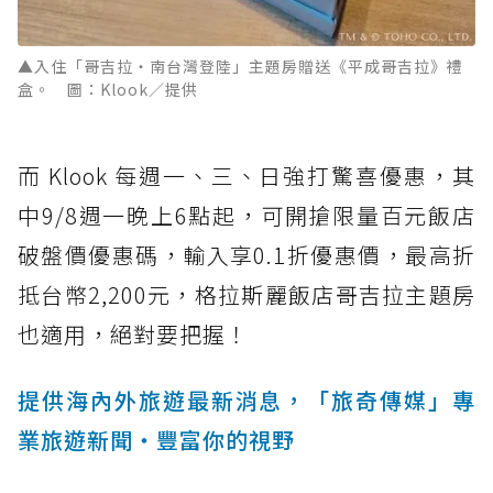
▲入住「哥吉拉・南台灣登陸」主題房贈送《平成哥吉拉》禮
盒。 圖：Klook／提供
而 Klook 每週一、三、日強打驚喜優惠，其
中9/8週一晚上6點起，可開搶限量百元飯店
破盤價優惠碼，輸入享0.1折優惠價，最高折
抵台幣2,200元，格拉斯麗飯店哥吉拉主題房
也適用，絕對要把握！
提供海內外旅遊最新消息，「旅奇傳媒」專
業旅遊新聞‧豐富你的視野