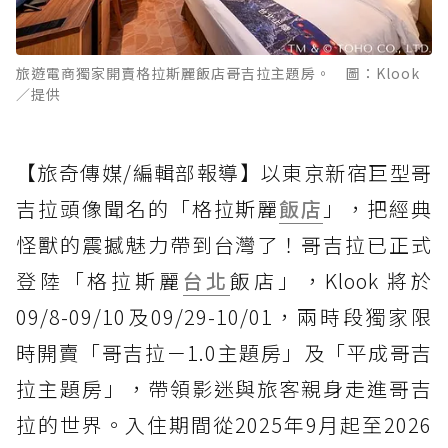
旅遊電商獨家開賣格拉斯麗飯店哥吉拉主題房。 圖：Klook
／提供
【旅奇傳媒/編輯部報導】以東京新宿巨型哥
吉拉頭像聞名的「格拉斯麗
飯店
」，把經典
怪獸的震撼魅力帶到台灣了！哥吉拉已正式
登陸「格拉斯麗
台北
飯店」，Klook 將於
09/8-09/10及09/29-10/01，兩時段獨家限
時開賣「哥吉拉－1.0主題房」及「平成哥吉
拉主題房」，帶領影迷與旅客親身走進哥吉
拉的世界。入住期間從2025年9月起至2026