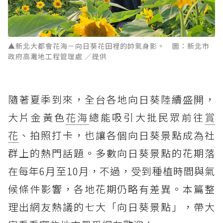
▲新北大都會花海－向日葵花田裡的帥氣身影。 圖：新北市
政府高灘地工程管理處 ／提供
隨著夏季到來，全台各地向日葵陸續盛開，
大片金黃色
花海
總能吸引大批民眾前往
賞
花
、拍照打卡，也讓各個向日葵景點成為社
群上的熱門話題。多數向日葵景點的花期落
在每年6月至10月，不過，受到種植時間與氣
候條件影響，各地花期仍略有差異。本篇整
理出網友熱議的七大「向日葵景點」，帶大