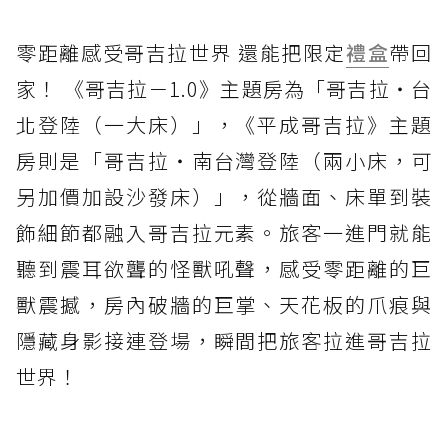
零距離感受哥吉拉世界 還能把限定
禮盒
帶回
家！ 《哥吉拉－1.0》主題房為「哥吉拉・台
北登陸（一大床）」，《平成哥吉拉》主題
房則是「哥吉拉・南台灣登陸（兩小床，可
另加價加設沙發床）」，從牆面、床單到裝
飾細節都融入哥吉拉元素。旅客一進門就能
聽到震耳欲聾的怪獸吼聲，感受零距離的巨
獸震撼，房內破牆的巨掌、天花板的爪痕與
隱藏身影接連登場，瞬間把旅客拉進哥吉拉
世界！