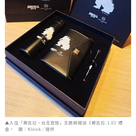
▲入住「哥吉拉・台北登陸」主題房贈送《哥吉拉-1.0》禮
盒。 圖：Klook／提供