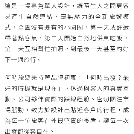
這是一場專為單人設計，讓陌生人之間更容
易產生自然連結、毫無壓力的全新旅遊模
式，全團沒有既有的小圈圈，第一天或許還
帶著點客氣，第二天開始自然地併桌吃飯，
第三天互相幫忙拍照，到最後一天甚至約好
下一趟旅行。
何時旅遊秉持著品牌初衷：「何時出發？最
好的時機就是現在」，透過與客人的真實互
動、公司夥伴實際的踩線經驗、密切關注市
場脈動，致力於設計出貼近客戶的行程，成
為每一位旅客在外最堅實的後盾，讓每一次
出發都從容自在。