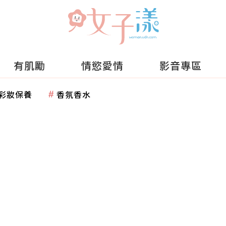
有肌勵
情慾愛情
影音專區
彩妝保養
香氛香水