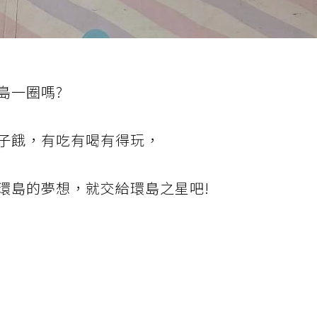
島一圈嗎?
子餓，有吃有喝有得玩，
環島的夢想，就交給環島之星吧!