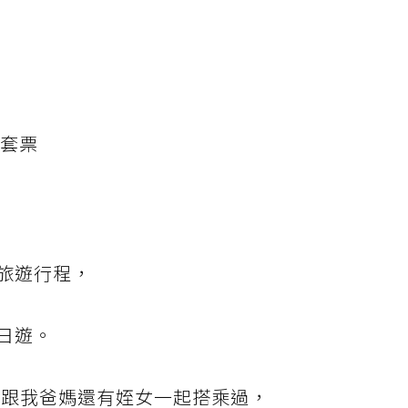
車套票
旅遊行程，
日遊。
有跟我爸媽還有姪女一起搭乘過，