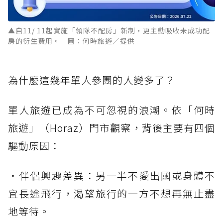
▲自11/ 11起實施「領隊不配房」新制，更主動吸收未成功配
房的衍生費用。 圖：何時旅遊／提供
為什麼這幾年單人參團的人變多了？
單人旅遊已成為不可忽視的浪潮。依「何時
旅遊」（Horaz）門市觀察，背後主要有四個
驅動原因：
・伴侶興趣差異：另一半不愛出國或身體不
宜長途飛行，渴望旅行的一方不想再無止盡
地等待。