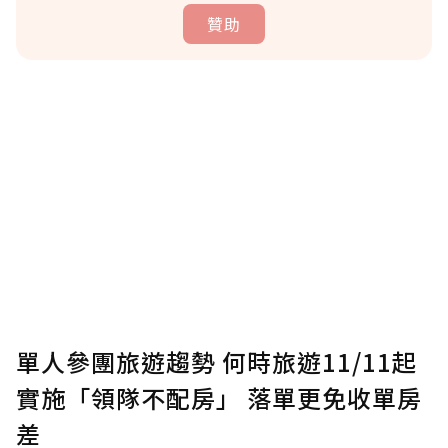
贊助
贊助說明
為了鼓勵作者持續創作更好的內容，會員可以
使用「贊助」功能實質回饋給喜愛的作者。可
將您認為適合的點數贈送給作者，一旦使用贊
助點數即不得撤銷，單筆贊助最低點數為30
點，最高點數沒有上限。
U 利點數 1 點 = NTD 1 元。
單人參團旅遊趨勢 何時旅遊11/11起
實施「領隊不配房」 落單更免收單房
確認送出
差