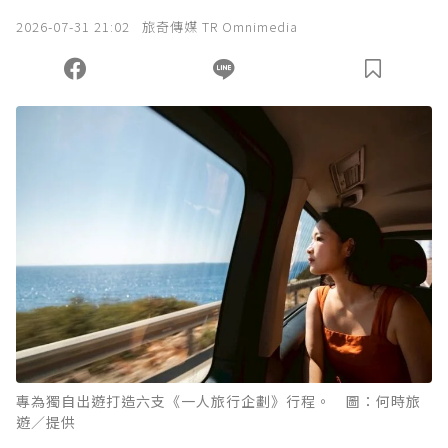
我已詳閱贊助說明，且同意站方的使用條款。
2026-07-31 21:02
旅奇傳媒 TR Omnimedia
您當前剩餘 U 利點數：
0
點；前往
購買點數
專為獨自出遊打造六支《一人旅行企劃》行程。 圖：何時旅
遊／提供