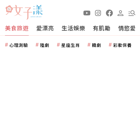
美食旅遊
愛漂亮
生活娛樂
有肌勵
情慾愛
心理測驗
陸劇
星座生肖
韓劇
彩妝保養