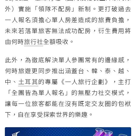
外）實施「領隊不配房」新制。更打破過去
一人報名須擔心單人房差造成的旅費負擔，
未來若落單旅客無法成功配房，衍生費用將
由何時
旅行社
全額吸收。
此外，為徹底解決單人參團常有的邊緣感，
何時旅遊更同步推出涵蓋台、韓、泰、越、
中、
土耳其
的專屬《一人旅行企劃》，主打
「全團皆為單人報名」的無壓力社交模式，
讓每一位旅客都能在沒有既定交友圈的包袱
下，自在享受探索世界的樂趣。