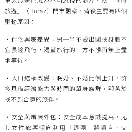
單人旅遊已成為不可忽視的浪潮。依「何時
旅遊」（Horaz）門市觀察，背後主要有四個
驅動原因：
・伴侶興趣差異：另一半不愛出國或身體不
宜長途飛行，渴望旅行的一方不想再無止盡
地等待。
・人口結構改變：晚婚、不婚比例上升，許
多具備經濟能力與時間的單身族群，卻苦於
找不到合適的旅伴。
・安全與風險外包：安全成本意識提高，尤
其女性旅客傾向利用「跟團」將語言、交