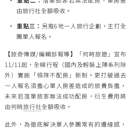
重點二：
落單旅客若無法配房，單房差
由旅行社全額吸收。
重點三：
另推6地一人旅行企劃，主打全
團單人報名。
【旅奇傳媒/編輯部報導】「何時旅遊」宣布
11/11起，全線行程（國內及輕裝上陣系列除
外）實施「領隊不配房」新制。更打破過去
一人報名須擔心單人房差造成的旅費負擔，
未來若落單旅客無法成功配房，衍生費用將
由何時
旅行社
全額吸收。
此外，為徹底解決單人參團常有的邊緣感，