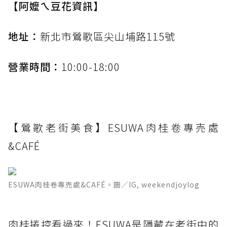
【阿嬤ㄟ豆花資訊】
地址：
新北市鶯歌區尖山埔路115號
營業時間：
10:00-18:00
【鶯歌老街美食】ESUWA肉桂卷專売處
&CAFÉ
ESUWA肉桂卷專売處&CAFÉ。圖／IG, weekendjoylog
肉桂捲控看過來！ESUWA是隱藏在老街中的