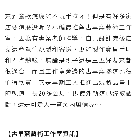
來到鶯歌怎麼能不玩手拉坯！但是有好多家
店要怎麼選呢？小編最推薦古早窯藝術工作
室，因為有專業老師指導，自己設計完後店
家還會幫忙燒製和寄送，更能製作寶貝手印
和捏陶體驗，無論是親子還是三五好友來都
很適合！而且工作室旁邊的古早窯隧道也很
值得欣賞，它是早期工人推進出燒製品臺車
的軌道，長20多公尺，即使外軌道已經被截
斷，還是可走入一覽窯內風情喔～
【古早窯藝術工作室資訊】