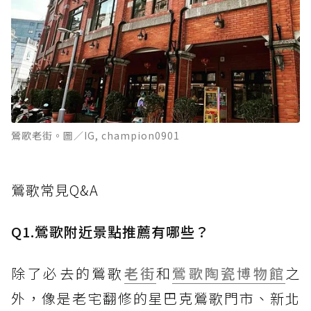
鶯歌老街。圖／IG, champion0901
鶯歌常見Q&A
Q1.鶯歌附近景點推薦有哪些？
除了必去的鶯歌
老街
和
鶯歌陶瓷博物館
之
外，像是老宅翻修的星巴克鶯歌門市、新北