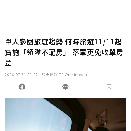
使用「贊助」功能實質回饋給喜愛的作者。可
將您認為適合的點數贈送給作者，一旦使用贊
助點數即不得撤銷，單筆贊助最低點數為30
點，最高點數沒有上限。
U 利點數 1 點 = NTD 1 元。
單人參團旅遊趨勢 何時旅遊11/11起
實施「領隊不配房」 落單更免收單房
確認送出
差
我已詳閱贊助說明，且同意站方的使用條款。
2026-07-31 21:02
旅奇傳媒 TR Omnimedia
您當前剩餘 U 利點數：
0
點；前往
購買點數