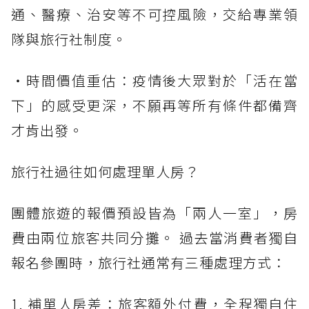
通、醫療、治安等不可控風險，交給專業領
隊與旅行社制度。
・時間價值重估：疫情後大眾對於「活在當
下」的感受更深，不願再等所有條件都備齊
才肯出發。
旅行社過往如何處理單人房？
團體旅遊的報價預設皆為「兩人一室」，房
費由兩位旅客共同分攤。 過去當消費者獨自
報名參團時，旅行社通常有三種處理方式：
1. 補單人房差：旅客額外付費，全程獨自住