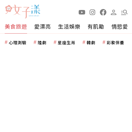
美食旅遊
愛漂亮
生活娛樂
有肌勵
情慾愛
心理測驗
陸劇
星座生肖
韓劇
彩妝保養