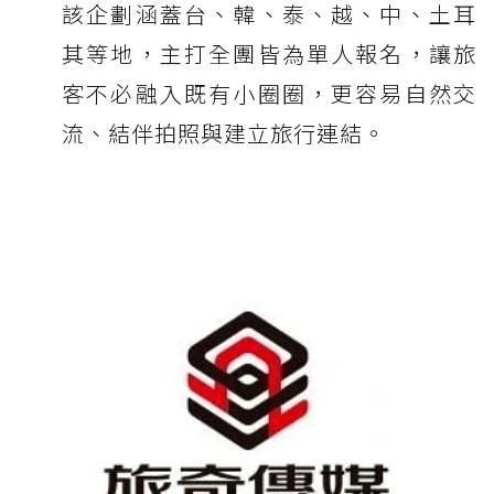
該企劃涵蓋台、韓、泰、越、中、土耳
其等地，主打全團皆為單人報名，讓旅
客不必融入既有小圈圈，更容易自然交
流、結伴拍照與建立旅行連結。