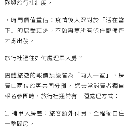
隊與旅行社制度。
・時間價值重估：疫情後大眾對於「活在當
下」的感受更深，不願再等所有條件都備齊
才肯出發。
旅行社過往如何處理單人房？
團體旅遊的報價預設皆為「兩人一室」，房
費由兩位旅客共同分攤。 過去當消費者獨自
報名參團時，旅行社通常有三種處理方式：
1. 補單人房差：旅客額外付費，全程獨自住
一整間房。