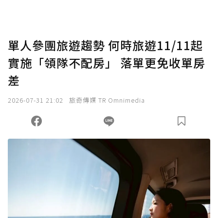
助點數即不得撤銷，單筆贊助最低點數為30
點，最高點數沒有上限。
U 利點數 1 點 = NTD 1 元。
單人參團旅遊趨勢 何時旅遊11/11起
實施「領隊不配房」 落單更免收單房
確認送出
差
我已詳閱贊助說明，且同意站方的使用條款。
2026-07-31 21:02
旅奇傳媒 TR Omnimedia
您當前剩餘 U 利點數：
0
點；前往
購買點數