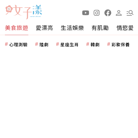
美食旅遊
愛漂亮
生活娛樂
有肌勵
情慾愛
心理測驗
陸劇
星座生肖
韓劇
彩妝保養