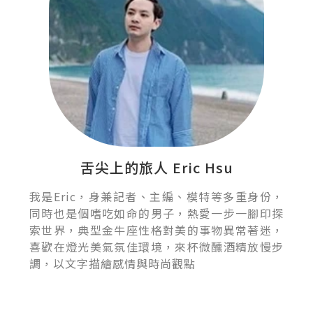
舌尖上的旅人 Eric Hsu
我是Eric，身兼記者、主編、模特等多重身份，
同時也是個嗜吃如命的男子，熱愛一步一腳印探
索世界，典型金牛座性格對美的事物異常著迷，
喜歡在燈光美氣氛佳環境，來杯微醺酒精放慢步
調，以文字描繪感情與時尚觀點