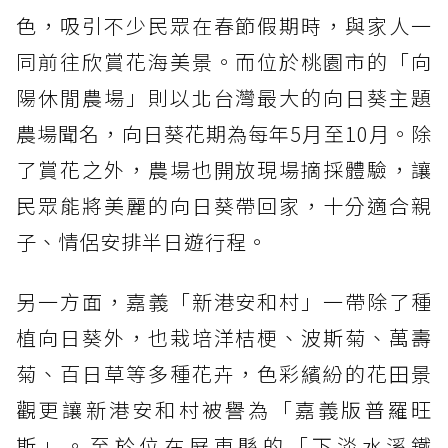
色，吸引不少民眾在春節假期時，與家人一
同前往欣賞花海美景。而位於桃園市的「向
陽休閒農場」則以北台灣最大的向日葵主題
農場聞名，向日葵花期為每年5月至10月。除
了賞花之外，農場也開放現場摘採體驗，讓
民眾能將美麗的向日葵帶回家，十分適合親
子、情侶安排半日遊行程。
另一方面，嘉義「新港安和村」一帶除了種
植向日葵外，也栽培洋桔梗、波斯菊、萬壽
菊、百日草等多種花卉，色彩繽紛的花田景
觀更讓新港安和村被譽為「嘉義版普羅旺
斯」。至於位在屏東縣的「下淡水溪鐵