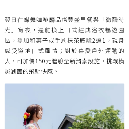
翌日在蝶舞咖啡廳品嚐豐盛早餐與「微醺時
光」宵夜，還能換上日式經典浴衣暢遊園
區，參加和菓子或手刷抹茶體驗2選1，親身
感受道地日式風情；對於喜愛戶外運動的
人，可加價150元體驗全新滑索設施，挑戰橫
越湖面的飛馳快感。