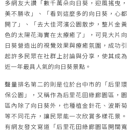
多網友大讚「數千萬朵向日葵，迎風搖曳，
美不勝收」、「看到這麼多的向日葵，心都
開了」、「去大佳河濱公園散步，整片金黃
色的太陽花海實在太療癒了」，可見大片向
日葵營造出的視覺效果與療癒氛圍，成功引
起許多民眾在社群上討論與分享，使其成為
近一年最具人氣的向日葵景點。
聲量排名第二的則是位於台中市的「后里環
保公園」，又稱作為后里花田綠廊園區，園
區內除了向日葵外，也種植金針花、波斯菊
等不同花卉，讓民眾能一次欣賞多樣花景。
有網友發文寫道「后里花田綠廊園區開闊寬