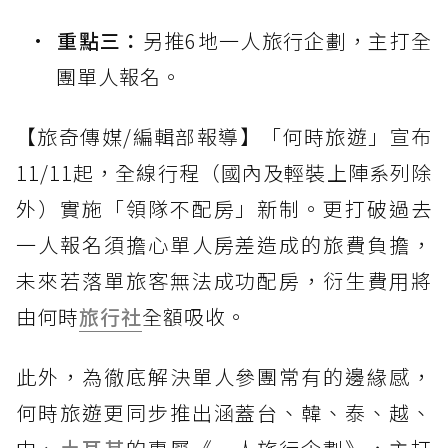
重點三：
另推6地一人旅行企劃，主打全
團單人報名。
【旅奇傳媒/編輯部報導】「何時旅遊」宣布
11/11起，全線行程（國內及輕裝上陣系列除
外）實施「領隊不配房」新制。更打破過去
一人報名須擔心單人房差造成的旅費負擔，
未來若落單旅客無法成功配房，衍生費用將
由何時
旅行社
全額吸收。
此外，為徹底解決單人參團常有的邊緣感，
何時旅遊更同步推出涵蓋台、韓、泰、越、