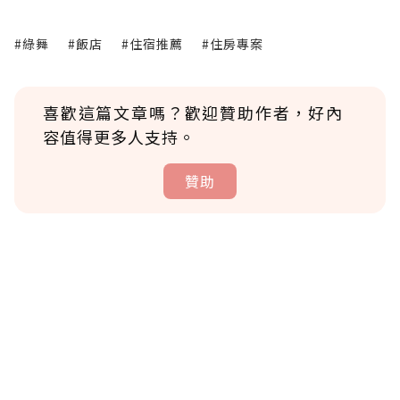
#綠舞
#飯店
#住宿推薦
#住房專案
喜歡這篇文章嗎？歡迎贊助作者，好內
容值得更多人支持。
贊助
贊助說明
為了鼓勵作者持續創作更好的內容，會員可以
使用「贊助」功能實質回饋給喜愛的作者。可
將您認為適合的點數贈送給作者，一旦使用贊