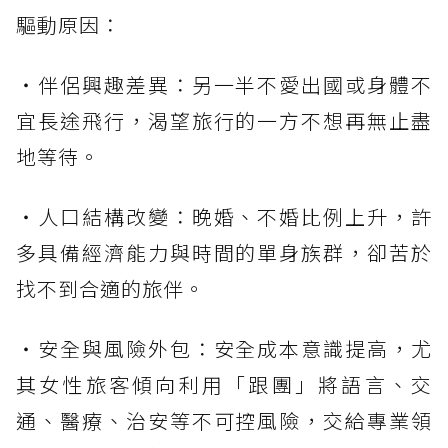
驅動原因：
・伴侶興趣差異：另一半不愛出國或身體不
宜長途飛行，渴望旅行的一方不想再無止盡
地等待。
・人口結構改變：晚婚、不婚比例上升，許
多具備經濟能力與時間的單身族群，卻苦於
找不到合適的旅伴。
・安全與風險外包：安全成本意識提高，尤
其女性旅客傾向利用「跟團」將語言、交
通、醫療、治安等不可控風險，交給專業領