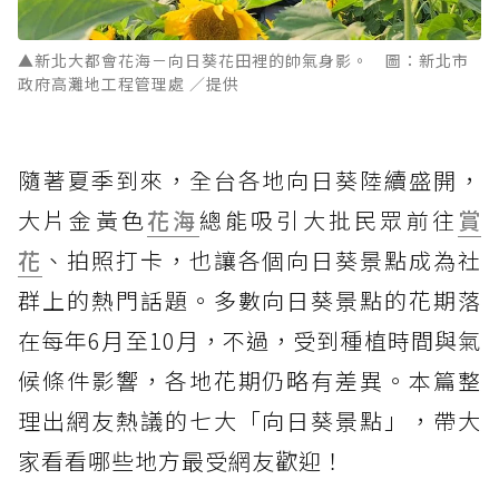
▲新北大都會花海－向日葵花田裡的帥氣身影。 圖：新北市
政府高灘地工程管理處 ／提供
隨著夏季到來，全台各地向日葵陸續盛開，
大片金黃色
花海
總能吸引大批民眾前往
賞
花
、拍照打卡，也讓各個向日葵景點成為社
群上的熱門話題。多數向日葵景點的花期落
在每年6月至10月，不過，受到種植時間與氣
候條件影響，各地花期仍略有差異。本篇整
理出網友熱議的七大「向日葵景點」，帶大
家看看哪些地方最受網友歡迎！