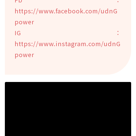
https://www.facebook.com/udnG
power
IG：
https://www.instagram.com/udnG
power