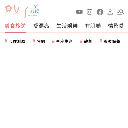
美食旅遊
愛漂亮
生活娛樂
有肌勵
情慾愛
心理測驗
陸劇
星座生肖
韓劇
彩妝保養