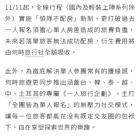
11/11起，全線行程（國內及輕裝上陣系列除
外）實施「領隊不配房」新制。更打破過去
一人報名須擔心單人房差造成的旅費負擔，
未來若落單旅客無法成功配房，衍生費用將
由何時
旅行社
全額吸收。
此外，為徹底解決單人參團常有的邊緣感，
何時旅遊更同步推出涵蓋台、韓、泰、越、
中、
土耳其
的專屬《一人旅行企劃》，主打
「全團皆為單人報名」的無壓力社交模式，
讓每一位旅客都能在沒有既定交友圈的包袱
下，自在享受探索世界的樂趣。