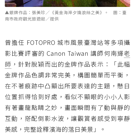
▲銀牌作品：張美珍／《黃金海岸夕燒浪絲之美》。 圖：臺
南市政府觀光旅遊局／提供
曾擔任 FOTOPRO 城市風景臺灣站等多項攝
影比賽評審的 Canon Taiwan 講師何南輝
老
師
，針對脫穎而出的金牌作品表示：「此幅
金牌作品色調非常完美，構圖簡單而平衡，
在不著痕跡中凸顯出所要表達的主題，懸日
位置抓得恰到好處，看似不顯眼的小小人影
有著畫龍點睛之妙，畫面瞬間有了動與靜的
互動，搭配倒影水波，讓觀賞者感受到寧靜
美感，完整詮釋濱海的落日美景」。