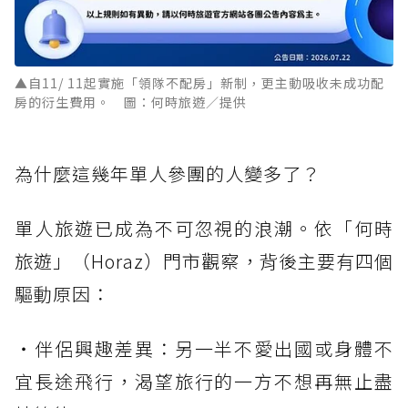
▲自11/ 11起實施「領隊不配房」新制，更主動吸收未成功配
房的衍生費用。 圖：何時旅遊／提供
為什麼這幾年單人參團的人變多了？
單人旅遊已成為不可忽視的浪潮。依「何時
旅遊」（Horaz）門市觀察，背後主要有四個
驅動原因：
・伴侶興趣差異：另一半不愛出國或身體不
宜長途飛行，渴望旅行的一方不想再無止盡