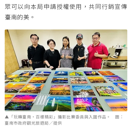
眾可以向本局申請授權使用，共同行銷宣傳
臺南的美。
▲「玩轉臺南・百樣精彩」攝影比賽委員與入圍作品。 圖：
臺南市政府觀光旅遊局／提供