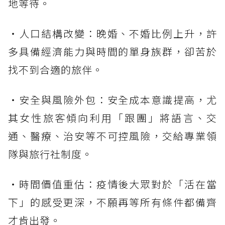
地等待。
・人口結構改變：晚婚、不婚比例上升，許
多具備經濟能力與時間的單身族群，卻苦於
找不到合適的旅伴。
・安全與風險外包：安全成本意識提高，尤
其女性旅客傾向利用「跟團」將語言、交
通、醫療、治安等不可控風險，交給專業領
隊與旅行社制度。
・時間價值重估：疫情後大眾對於「活在當
下」的感受更深，不願再等所有條件都備齊
才肯出發。