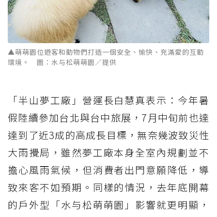
▲萌萌園位遊客和動物們打造一個安全、愉快、充滿愛的互動
環境。 圖：水与松萌萌園／提供
「半山夢工廠」營運長白慧真表示：今年暑
假陸續參加台北與台中旅展，7月中旬前也達
達到了近3成的高成長目標，無奈幾波致災性
大雨攪局，雖然夢工廠本身全室內規劃並不
擔心風雨氣候，但消費者出門意願降低，導
致來客不如預期。同樣的情況，去年底開幕
的戶外型「水与松萌萌園」影響就更明顯，