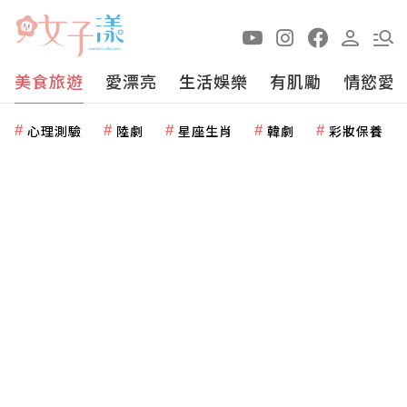
美食旅遊
愛漂亮
生活娛樂
有肌勵
情慾愛
心理測驗
陸劇
星座生肖
韓劇
彩妝保養