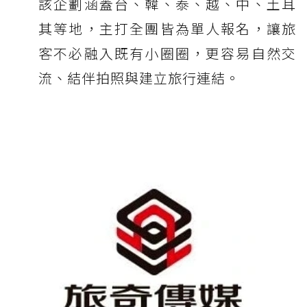
該企劃涵蓋台、韓、泰、越、中、土耳
其等地，主打全團皆為單人報名，讓旅
客不必融入既有小圈圈，更容易自然交
流、結伴拍照與建立旅行連結。