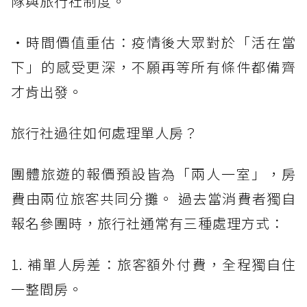
隊與旅行社制度。
・時間價值重估：疫情後大眾對於「活在當
下」的感受更深，不願再等所有條件都備齊
才肯出發。
旅行社過往如何處理單人房？
團體旅遊的報價預設皆為「兩人一室」，房
費由兩位旅客共同分攤。 過去當消費者獨自
報名參團時，旅行社通常有三種處理方式：
1. 補單人房差：旅客額外付費，全程獨自住
一整間房。