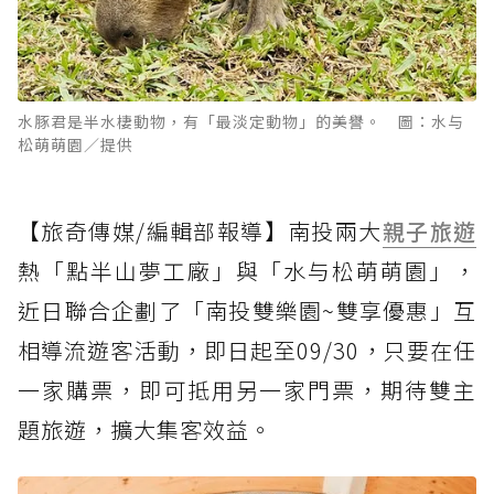
水豚君是半水棲動物，有「最淡定動物」的美譽。 圖：水与
松萌萌園／提供
【旅奇傳媒/編輯部報導】南投兩大
親子旅遊
熱「點半山夢工廠」與「水与松萌萌園」，
近日聯合企劃了「南投雙樂園~雙享優惠」互
相導流遊客活動，即日起至09/30，只要在任
一家購票，即可抵用另一家門票，期待雙主
題旅遊，擴大集客效益。