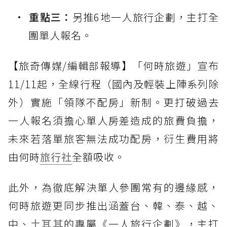
重點三：
另推6地一人旅行企劃，主打全
團單人報名。
【旅奇傳媒/編輯部報導】「何時旅遊」宣布
11/11起，全線行程（國內及輕裝上陣系列除
外）實施「領隊不配房」新制。更打破過去
一人報名須擔心單人房差造成的旅費負擔，
未來若落單旅客無法成功配房，衍生費用將
由何時
旅行社
全額吸收。
此外，為徹底解決單人參團常有的邊緣感，
何時旅遊更同步推出涵蓋台、韓、泰、越、
中、
土耳其
的專屬《一人旅行企劃》，主打