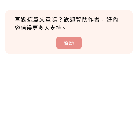
喜歡這篇文章嗎？歡迎贊助作者，好內
容值得更多人支持。
贊助
贊助說明
為了鼓勵作者持續創作更好的內容，會員可以
使用「贊助」功能實質回饋給喜愛的作者。可
將您認為適合的點數贈送給作者，一旦使用贊
助點數即不得撤銷，單筆贊助最低點數為30
點，最高點數沒有上限。