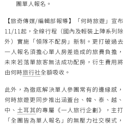
團單人報名。
【旅奇傳媒/編輯部報導】「何時旅遊」宣布
11/11起，全線行程（國內及輕裝上陣系列除
外）實施「領隊不配房」新制。更打破過去
一人報名須擔心單人房差造成的旅費負擔，
未來若落單旅客無法成功配房，衍生費用將
由何時
旅行社
全額吸收。
此外，為徹底解決單人參團常有的邊緣感，
何時旅遊更同步推出涵蓋台、韓、泰、越、
中、
土耳其
的專屬《一人旅行企劃》，主打
「全團皆為單人報名」的無壓力社交模式，