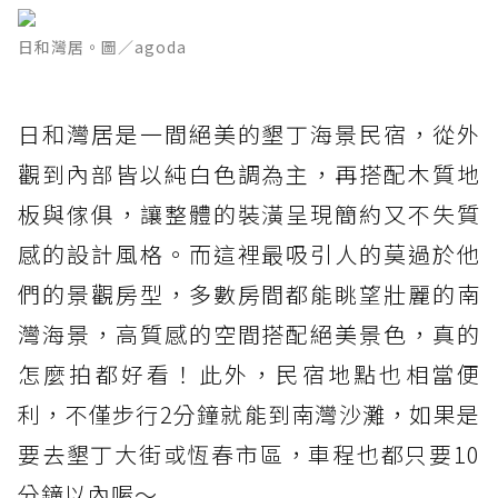
日和灣居。圖／agoda
日和灣居是一間絕美的墾丁海景民宿，從外
觀到內部皆以純白色調為主，再搭配木質地
板與傢俱，讓整體的裝潢呈現簡約又不失質
感的設計風格。而這裡最吸引人的莫過於他
們的景觀房型，多數房間都能眺望壯麗的南
灣海景，高質感的空間搭配絕美景色，真的
怎麼拍都好看！此外，民宿地點也相當便
利，不僅步行2分鐘就能到南灣沙灘，如果是
要去墾丁大街或恆春市區，車程也都只要10
分鐘以內喔～