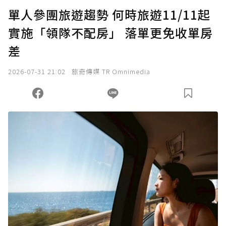
U 利點數 1 點 = NTD 1 元。
單人參團旅遊趨勢 何時旅遊11/11起
實施「領隊不配房」 落單更免收單房
確認送出
差
我已詳閱贊助說明，且同意站方的使用條款。
2026-07-31 21:02
旅奇傳媒 TR Omnimedia
您當前剩餘 U 利點數：
0
點；前往
購買點數