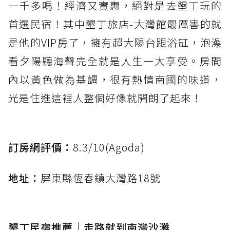
一千多嗎！經濟又實惠，絕對是去墾丁玩的
首選民宿！其中墾丁旅店-大灣館最厲害的就
是他的VIP房了，擁有超大陽台跟浴缸，泡澡
看夕陽聽海聲完全就是人生一大享受。房間
內以黃色做為基調，很有熱情南國的味道，
光是住進這裡人整個好像就開朗了起來！
訂房網評價：
8.3/10(Agoda)
地址：
屏東縣恆春鎮大灣路18號
墾丁民宿推薦｜走路就到南灣沙灘