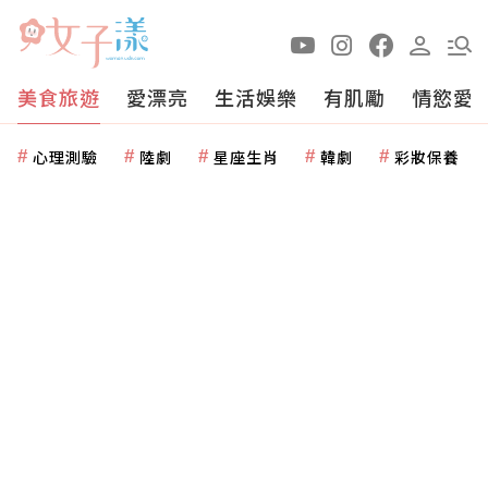
美食旅遊
愛漂亮
生活娛樂
有肌勵
情慾愛
心理測驗
陸劇
星座生肖
韓劇
彩妝保養