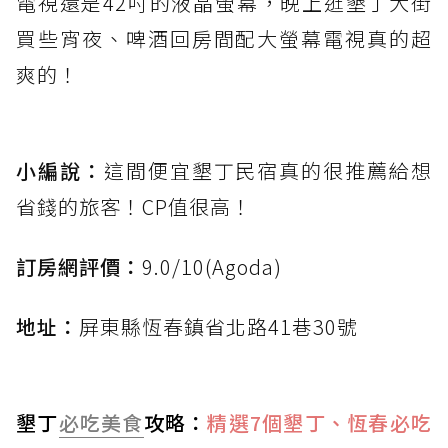
電視還是42吋的液晶螢幕，晚上逛墾丁大街
買些宵夜、啤酒回房間配大螢幕電視真的超
爽的！
小編說：
這間便宜墾丁民宿真的很推薦給想
省錢的旅客！CP值很高！
訂房網評價：
9.0/10(Agoda)
地址：
屏東縣恆春鎮省北路41巷30號
墾丁
必吃美食
攻略：
精選7個墾丁、恆春必吃