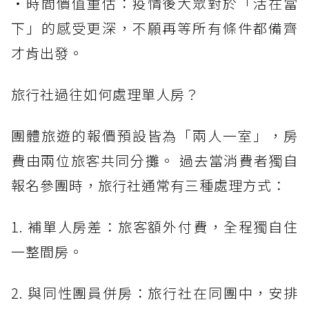
・時間價值重估：疫情後大眾對於「活在當
下」的感受更深，不願再等所有條件都備齊
才肯出發。
旅行社過往如何處理單人房？
團體旅遊的報價預設皆為「兩人一室」，房
費由兩位旅客共同分攤。 過去當消費者獨自
報名參團時，旅行社通常有三種處理方式：
1. 補單人房差：旅客額外付費，全程獨自住
一整間房。
2. 與同性團員併房：旅行社在同團中，安排